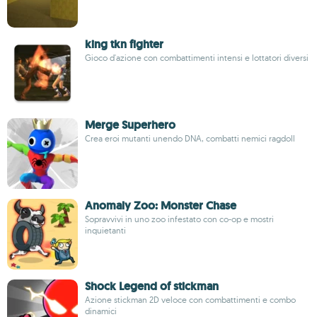
king tkn fighter
Gioco d'azione con combattimenti intensi e lottatori diversi
Merge Superhero
Crea eroi mutanti unendo DNA, combatti nemici ragdoll
Anomaly Zoo: Monster Chase
Sopravvivi in uno zoo infestato con co-op e mostri
inquietanti
Shock Legend of stickman
Azione stickman 2D veloce con combattimenti e combo
dinamici