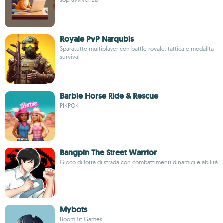
Royale PvP Narqubis
Sparatutto multiplayer con battle royale, tattica e modalità
survival
Barbie Horse Ride & Rescue
PIKPOK
Bangpin The Street Warrior
Gioco di lotta di strada con combattimenti dinamici e abilità
Mybots
BoomBit Games