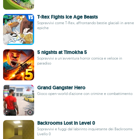
T-Rex Fights Ice Age Beasts
Sopravvivi come T-Rex, affrontando bestie glaciali in arene
epiche
5 nigshts at Timokha 5
Sopravvivi a un'avventura horror comica e veloce in
paradiso
Grand Gangster Hero
Gioco open-world d'azione con crimine e combattimento
Backrooms Lost in Level 0
Sopravvivi e fuggi dal labirinto inquietante dei Backrooms
Livello 0