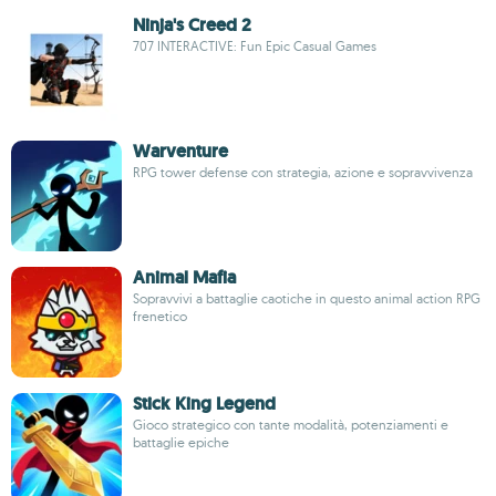
Ninja's Creed 2
707 INTERACTIVE: Fun Epic Casual Games
Warventure
RPG tower defense con strategia, azione e sopravvivenza
Animal Mafia
Sopravvivi a battaglie caotiche in questo animal action RPG
frenetico
Stick King Legend
Gioco strategico con tante modalità, potenziamenti e
battaglie epiche