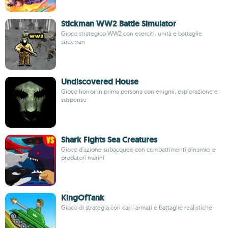
Stickman WW2 Battle Simulator
Gioco strategico WW2 con eserciti, unità e battaglie
stickman
Undiscovered House
Gioco horror in prima persona con enigmi, esplorazione e
suspense
Shark Fights Sea Creatures
Gioco d'azione subacqueo con combattimenti dinamici e
predatori marini
KingOfTank
Gioco di strategia con carri armati e battaglie realistiche