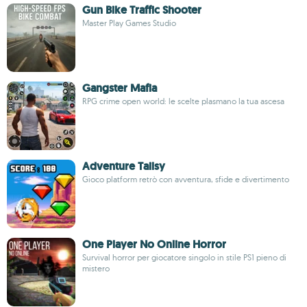
Gun Bike Traffic Shooter
Master Play Games Studio
Gangster Mafia
RPG crime open world: le scelte plasmano la tua ascesa
Adventure Tailsy
Gioco platform retrò con avventura, sfide e divertimento
One Player No Online Horror
Survival horror per giocatore singolo in stile PS1 pieno di
mistero