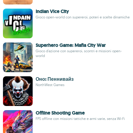
Indian Vice City
Gioco open-world con supereroi, poteri e scelte dinamiche
Superhero Game: Mafia City War
Gioco d'azione con supereroi, scontri e missioni open-
world
Оно: Пеннивайз
NorthWest Games
Offline Shooting Game
FPS offline con missioni tattiche e armi varie, senza Wi-Fi