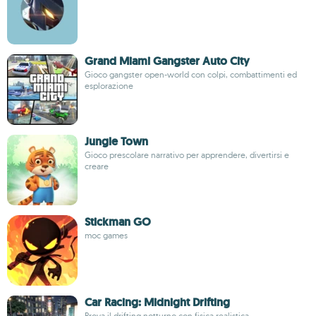
Grand Miami Gangster Auto City
Gioco gangster open-world con colpi, combattimenti ed
esplorazione
Jungle Town
Gioco prescolare narrativo per apprendere, divertirsi e
creare
Stickman GO
moc games
Car Racing: Midnight Drifting
Prova il drifting notturno con fisica realistica