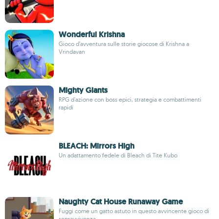
Wonderful Krishna
Gioco d’avventura sulle storie giocose di Krishna a
Vrindavan
Mighty Giants
RPG d'azione con boss epici, strategia e combattimenti
rapidi
BLEACH: Mirrors High
Un adattamento fedele di Bleach di Tite Kubo
Naughty Cat House Runaway Game
Fuggi come un gatto astuto in questo avvincente gioco di
sopravvivenza