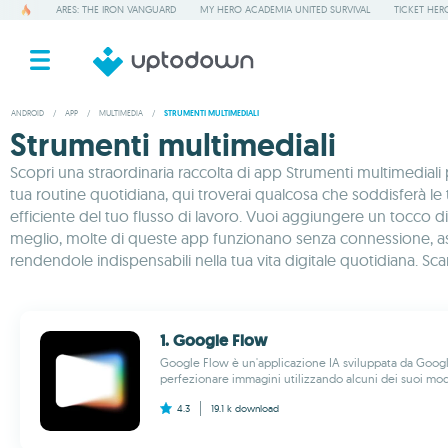
ARES: THE IRON VANGUARD
MY HERO ACADEMIA UNITED SURVIVAL
TICKET HER
ANDROID
/
APP
/
MULTIMEDIA
/
STRUMENTI MULTIMEDIALI
Strumenti multimediali
Scopri una straordinaria raccolta di app Strumenti multimediali p
tua routine quotidiana, qui troverai qualcosa che soddisferà l
efficiente del tuo flusso di lavoro. Vuoi aggiungere un tocco di 
meglio, molte di queste app funzionano senza connessione, assic
rendendole indispensabili nella tua vita digitale quotidiana. S
1. Google Flow
Google Flow è un'applicazione IA sviluppata da Googl
perfezionare immagini utilizzando alcuni dei suoi mode
4.3
19.1 k
download