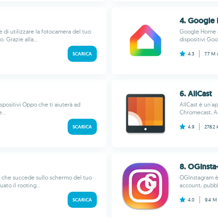
4. Google
di utilizzare la fotocamera del tuo
Google Home è 
. Grazie alla...
dispositivi Goo
SCARICA
4.3
7.7 M
6. AllCast
positivi Oppo che ti aiuterà ad
AllCast è un'ap
...
Chromecast, Am
SCARICA
4.9
278.2
8. OGInsta
o che succede sullo schermo del tuo
OGInstagram è 
ato il rooting...
account, pubbli
SCARICA
4.0
9.4 