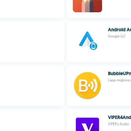
Android Au
Google LLC
BubbleUP
L'app migliore 
ViPER4And
VIPER's Audio