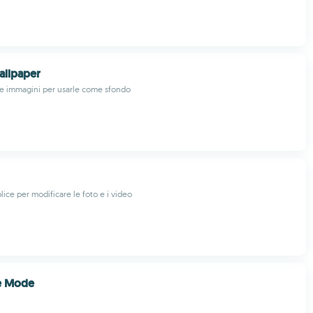
allpaper
le immagini per usarle come sfondo
ce per modificare le foto e i video
e Mode