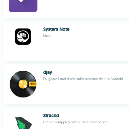
System Note
khalil
djay
Fai girare i tuoi dischi sullo schermo del tuo Android
Struckd
Crea e sviluppa giochi sul tuo smartphone