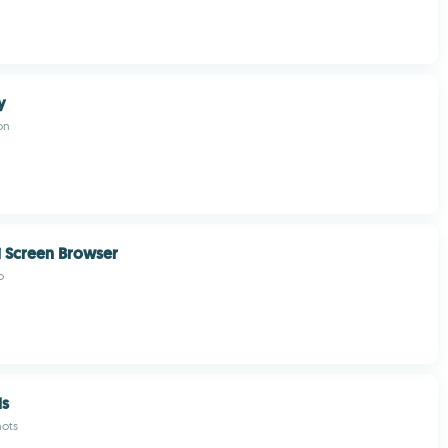
y
on
i Screen Browser
o
ls
hots