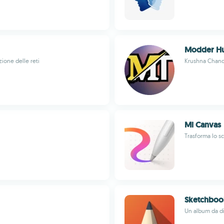
Modder H
ione delle reti
Krushna Chan
Mi Canvas
Trasforma lo s
Sketchboo
Un album da d