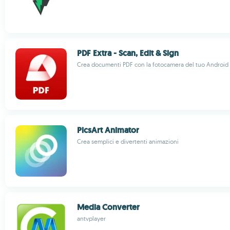
PDF Extra - Scan, Edit & Sign
Crea documenti PDF con la fotocamera del tuo Android
PicsArt Animator
Crea semplici e divertenti animazioni
Media Converter
antvplayer