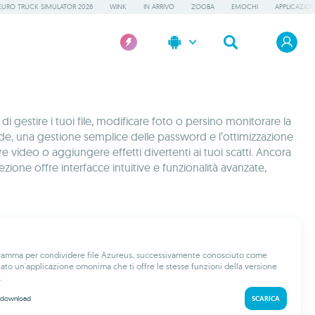
EURO TRUCK SIMULATOR 2026
WINK
IN ARRIVO
ZOOBA
EMOCHI
APPLICAZION
i gestire i tuoi file, modificare foto o persino monitorare la
ide, una gestione semplice delle password e l’ottimizzazione
e video o aggiungere effetti divertenti ai tuoi scatti. Ancora
one offre interfacce intuitive e funzionalità avanzate,
gramma per condividere file Azureus, successivamente conosciuto come
iato un'applicazione omonima che ti offre le stesse funzioni della versione
.
download
SCARICA