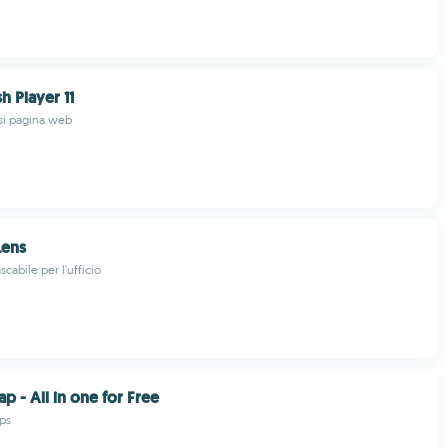
h Player 11
si pagina web
Lens
cabile per l'ufficio
p - All in one for Free
ps