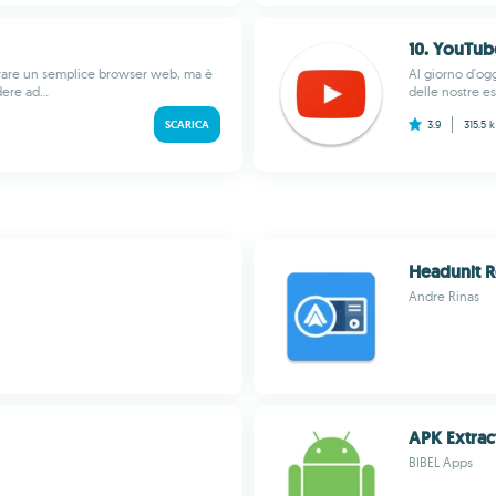
10. YouTub
rare un semplice browser web, ma è
Al giorno d'og
ere ad...
delle nostre es
SCARICA
3.9
315.5 
Headunit 
Andre Rinas
APK Extrac
BIBEL Apps