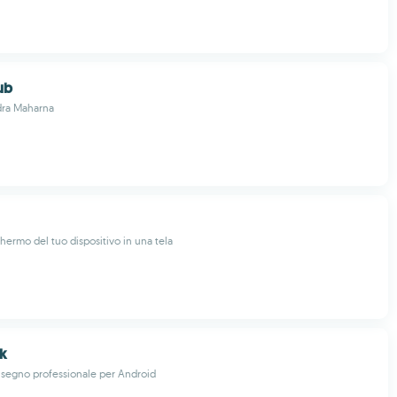
ub
dra Maharna
chermo del tuo dispositivo in una tela
k
isegno professionale per Android