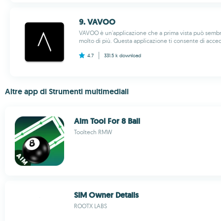
9. VAVOO
VAVOO è un'applicazione che a prima vista può semb
molto di più. Questa applicazione ti consente di acced
4.7
331.5 k
download
Altre app di Strumenti multimediali
Aim Tool For 8 Ball
Tooltech RMW
SIM Owner Details
ROOTX LABS