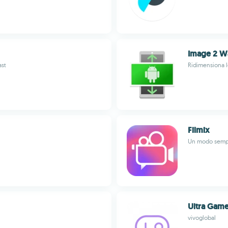
Image 2 W
ast
Ridimensiona 
Filmix
Un modo sempli
Ultra Gam
vivoglobal