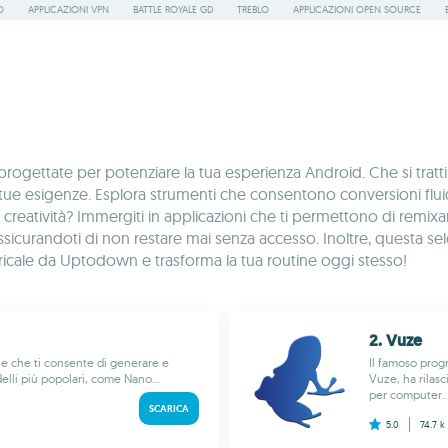
O
APPLICAZIONI VPN
BATTLE ROYALE GD
TREBLO
APPLICAZIONI OPEN SOURCE
rogettate per potenziare la tua esperienza Android. Che si tratti d
e tue esigenze. Esplora strumenti che consentono conversioni flu
creatività? Immergiti in applicazioni che ti permettono di remixar
urandoti di non restare mai senza accesso. Inoltre, questa selezi
caricale da Uptodown e trasforma la tua routine oggi stesso!
2. Vuze
e che ti consente di generare e
Il famoso pro
lli più popolari, come Nano...
Vuze, ha rilasc
per computer..
SCARICA
5.0
74.7 k