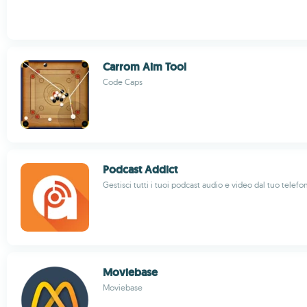
Carrom Aim Tool
Code Caps
Podcast Addict
Gestisci tutti i tuoi podcast audio e video dal tuo telefo
Moviebase
Moviebase