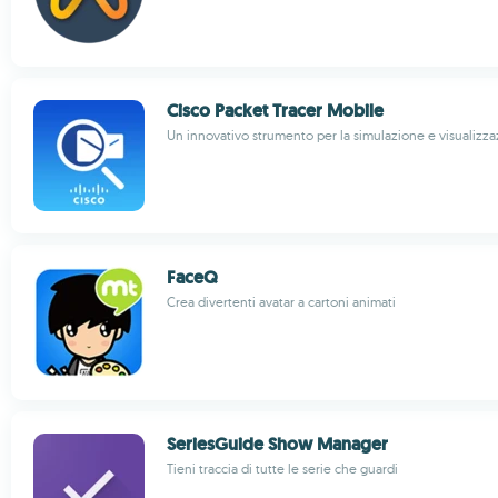
Cisco Packet Tracer Mobile
Un innovativo strumento per la simulazione e visualizzaz
FaceQ
Crea divertenti avatar a cartoni animati
SeriesGuide Show Manager
Tieni traccia di tutte le serie che guardi