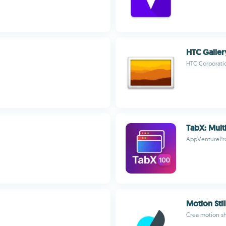
HTC Galler
HTC Corporati
TabX: Mult
AppVenturePr
Motion Stil
Crea motion s