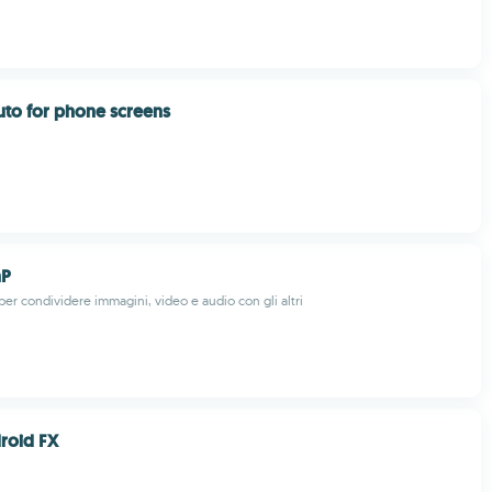
to for phone screens
nP
per condividere immagini, video e audio con gli altri
roid FX