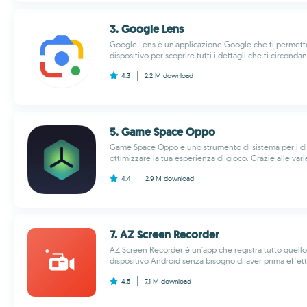
3. Google Lens
Google Lens è un'applicazione Google che ti permette 
dispositivo per scoprire tutti i dettagli che ti circondano
4.3
2.2 M
download
5. Game Space Oppo
Game Space Oppo è uno strumento di sistema per i dis
ottimizzare la tua esperienza di gioco. Grazie alle varie
4.4
2.9 M
download
7. AZ Screen Recorder
AZ Screen Recorder è un'app che registra tutto quell
dispositivo Android senza bisogno di aver prima effettu
4.5
7.1 M
download