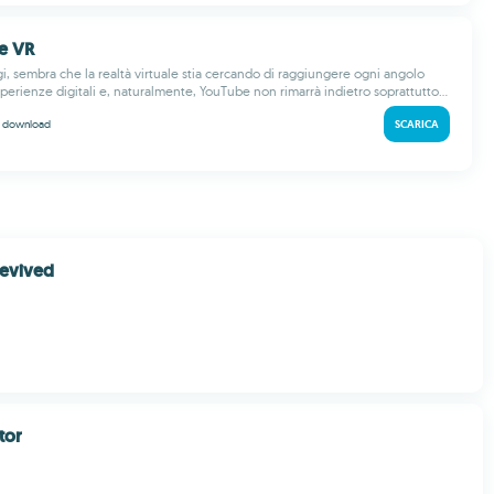
e VR
gi, sembra che la realtà virtuale stia cercando di raggiungere ogni angolo
perienze digitali e, naturalmente, YouTube non rimarrà indietro soprattutto...
k
download
SCARICA
Revived
tor