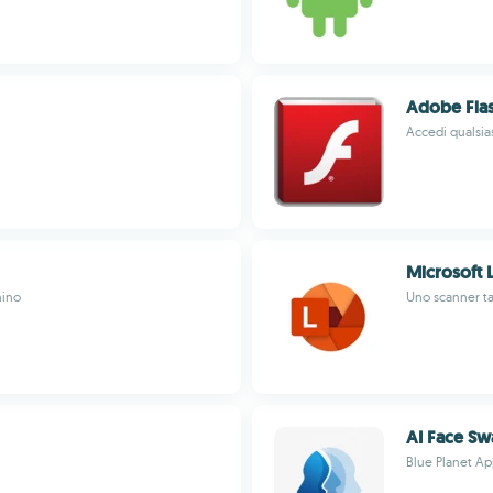
Adobe Flas
Accedi qualsia
Microsoft 
nino
Uno scanner tas
AI Face Swa
Blue Planet Ap