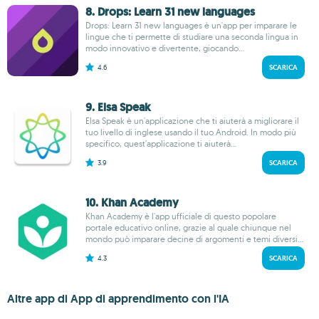
8. Drops: Learn 31 new languages
Drops: Learn 31 new languages è un'app per imparare le
lingue che ti permette di studiare una seconda lingua in
modo innovativo e divertente, giocando...
4.6
SCARICA
9. Elsa Speak
Elsa Speak è un'applicazione che ti aiuterà a migliorare il
tuo livello di inglese usando il tuo Android. In modo più
specifico, quest'applicazione ti aiuterà...
3.9
SCARICA
10. Khan Academy
Khan Academy è l'app ufficiale di questo popolare
portale educativo online, grazie al quale chiunque nel
mondo può imparare decine di argomenti e temi diversi...
4.3
SCARICA
Altre app di App di apprendimento con l'IA