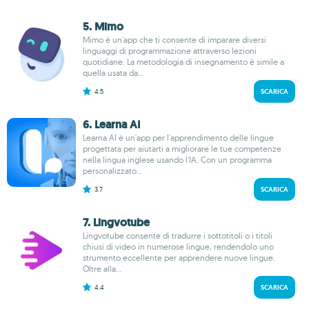
5. Mimo
Mimo è un'app che ti consente di imparare diversi
linguaggi di programmazione attraverso lezioni
quotidiane. La metodologia di insegnamento è simile a
quella usata da...
4.5
SCARICA
6. Learna AI
Learna AI è un'app per l'apprendimento delle lingue
progettata per aiutarti a migliorare le tue competenze
nella lingua inglese usando l'IA. Con un programma
personalizzato...
3.7
SCARICA
7. Lingvotube
Lingvotube consente di tradurre i sottotitoli o i titoli
chiusi di video in numerose lingue, rendendolo uno
strumento eccellente per apprendere nuove lingue.
Oltre alla...
4.4
SCARICA