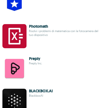
Photomath
Risolvi i problemi di matematica con la fotocamera del
tuo dispositivo
Preply
Preply Inc.
BLACKBOX.AI
BlackboxAI