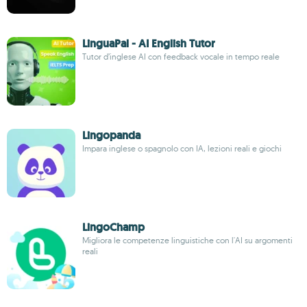
LinguaPal - AI English Tutor
Tutor d’inglese AI con feedback vocale in tempo reale
Lingopanda
Impara inglese o spagnolo con IA, lezioni reali e giochi
LingoChamp
Migliora le competenze linguistiche con l'AI su argomenti
reali