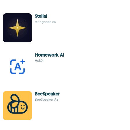
Stellai
stringcode ou
Homework AI
HubX
BeeSpeaker
BeeSpeaker AB