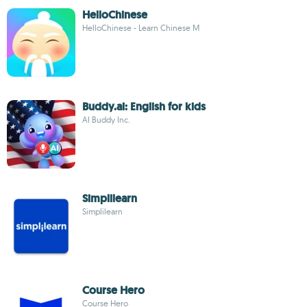
HelloChinese
HelloChinese - Learn Chinese M
Buddy.ai: English for kids
AI Buddy Inc.
Simplilearn
Simplilearn
Course Hero
Course Hero