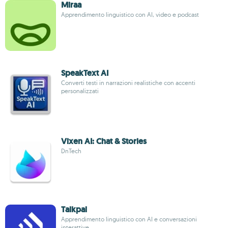
Miraa
Apprendimento linguistico con AI, video e podcast
SpeakText AI
Converti testi in narrazioni realistiche con accenti
personalizzati
Vixen AI: Chat & Stories
DnTech
Talkpal
Apprendimento linguistico con AI e conversazioni
interattive