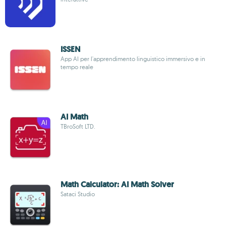
ISSEN
App AI per l'apprendimento linguistico immersivo e in
tempo reale
AI Math
TBroSoft LTD.
Math Calculator: AI Math Solver
Sataci Studio