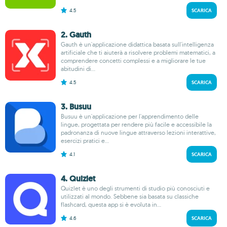
4.5
SCARICA
2. Gauth
Gauth è un'applicazione didattica basata sull'intelligenza
artificiale che ti aiuterà a risolvere problemi matematici, a
comprendere concetti complessi e a migliorare le tue
abitudini di...
4.5
SCARICA
3. Busuu
Busuu è un'applicazione per l'apprendimento delle
lingue, progettata per rendere più facile e accessibile la
padronanza di nuove lingue attraverso lezioni interattive,
esercizi pratici e...
4.1
SCARICA
4. Quizlet
Quizlet è uno degli strumenti di studio più conosciuti e
utilizzati al mondo. Sebbene sia basata su classiche
flashcard, questa app si è evoluta in...
4.6
SCARICA