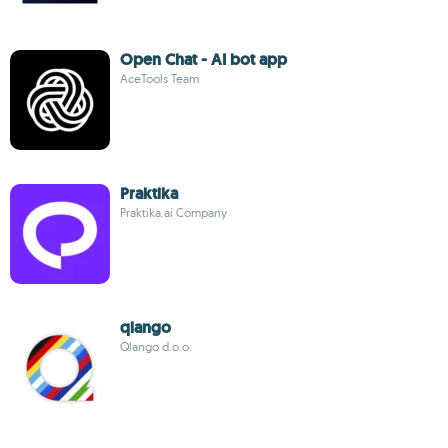
Open Chat - AI bot app
AceTools Team
Praktika
Praktika.ai Company
qlango
Qlango d.o.o.