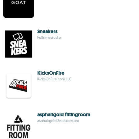
Sneakers
Fulltimestudio
KicksOnFire
KicksOnFire.com LLC
asphaltgold fittingroom
asphaltgold Sneakerstore