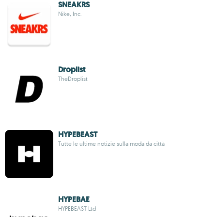
SNEAKRS
Nike, Inc.
Droplist
TheDroplist
HYPEBEAST
Tutte le ultime notizie sulla moda da città
HYPEBAE
HYPEBEAST Ltd