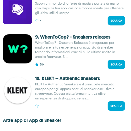
Scopri un mondo di offerte di moda a portata di mano
con Hajpi, la tua applicazione mobile ideale per ottenere
gli ultimi stili di scarpe...
-
SCARICA
9. WhenToCop? - Sneakers releases
WhenToCop? - Sneakers Releases è progettato per
migliorare la tua esperienza di acquisto di sneaker
fornendo informazioni cruciali sulle ultime uscite in
ambito footwear. Si...
5.0
SCARICA
10. KLEKT – Authentic Sneakers
KLEKT – Authentic Sneakers è il principale mercato
europeo per gli appassionati di sneaker esclusive e
streetwear. Questa piattaforma intuitiva offre
un'esperienza di shopping senza...
-
SCARICA
Altre app di App di Sneaker