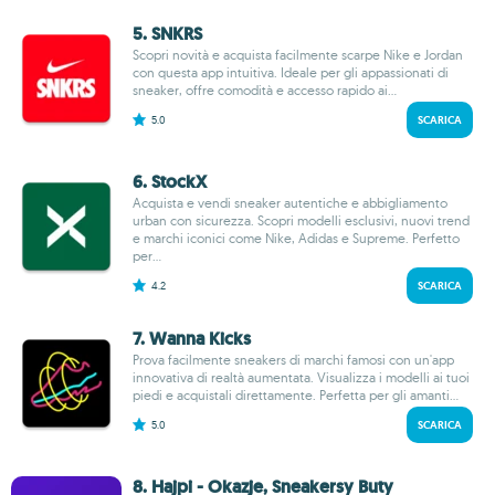
5. SNKRS
Scopri novità e acquista facilmente scarpe Nike e Jordan
con questa app intuitiva. Ideale per gli appassionati di
sneaker, offre comodità e accesso rapido ai...
5.0
SCARICA
6. StockX
Acquista e vendi sneaker autentiche e abbigliamento
urban con sicurezza. Scopri modelli esclusivi, nuovi trend
e marchi iconici come Nike, Adidas e Supreme. Perfetto
per...
4.2
SCARICA
7. Wanna Kicks
Prova facilmente sneakers di marchi famosi con un'app
innovativa di realtà aumentata. Visualizza i modelli ai tuoi
piedi e acquistali direttamente. Perfetta per gli amanti...
5.0
SCARICA
8. Hajpi - Okazje, Sneakersy Buty