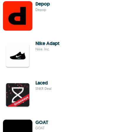
Depop
Depop
Nike Adapt
Nike, Inc.
Laced
SNKR Deal
GOAT
GOAT