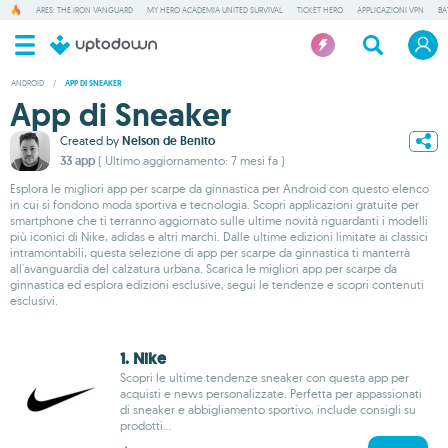
ARES: THE IRON VANGUARD
MY HERO ACADEMIA UNITED SURVIVAL
TICKET HERO
APPLICAZIONI VPN
BA
ANDROID
/
APP DI SNEAKER
App di Sneaker
Created by
Nelson de Benito
33 app
( Ultimo aggiornamento: 7 mesi fa )
Esplora le migliori app per scarpe da ginnastica per Android con questo elenco
in cui si fondono moda sportiva e tecnologia. Scopri applicazioni gratuite per
smartphone che ti terranno aggiornato sulle ultime novità riguardanti i modelli
più iconici di Nike, adidas e altri marchi. Dalle ultime edizioni limitate ai classici
intramontabili, questa selezione di app per scarpe da ginnastica ti manterrà
all'avanguardia del calzatura urbana. Scarica le migliori app per scarpe da
ginnastica ed esplora edizioni esclusive, segui le tendenze e scopri contenuti
esclusivi.
1. Nike
Scopri le ultime tendenze sneaker con questa app per
acquisti e news personalizzate. Perfetta per appassionati
di sneaker e abbigliamento sportivo, include consigli su
prodotti...