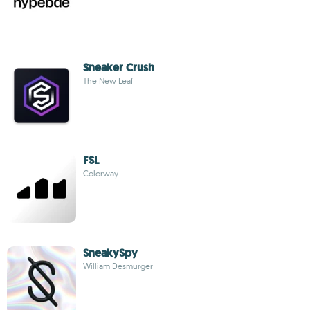
Sneaker Crush
The New Leaf
FSL
Colorway
SneakySpy
William Desmurger