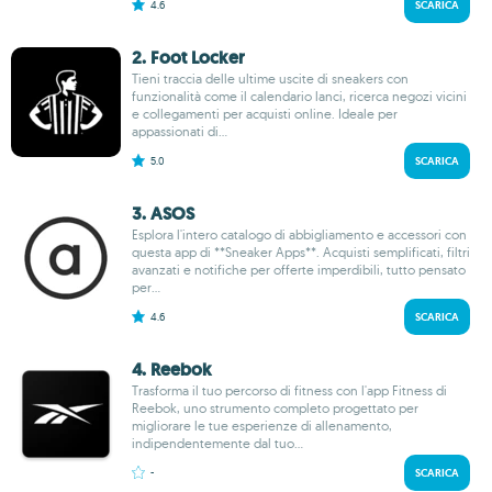
4.6
SCARICA
2. Foot Locker
Tieni traccia delle ultime uscite di sneakers con
funzionalità come il calendario lanci, ricerca negozi vicini
e collegamenti per acquisti online. Ideale per
appassionati di...
5.0
SCARICA
3. ASOS
Esplora l'intero catalogo di abbigliamento e accessori con
questa app di **Sneaker Apps**. Acquisti semplificati, filtri
avanzati e notifiche per offerte imperdibili, tutto pensato
per...
4.6
SCARICA
4. Reebok
Trasforma il tuo percorso di fitness con l'app Fitness di
Reebok, uno strumento completo progettato per
migliorare le tue esperienze di allenamento,
indipendentemente dal tuo...
-
SCARICA