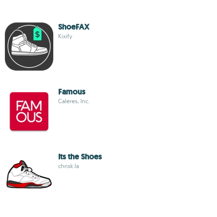
ShoeFAX
Kixify
Famous
Caleres, Inc.
Its the Shoes
chrisk.la