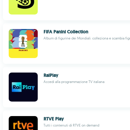
FIFA Panini Collection
Album di figurine dei Mondiali: colleziona e scambia fig
RaiPlay
Accedi alla programmazione TV italiana
RTVE Play
Tutti i contenuti di RTVE on demand