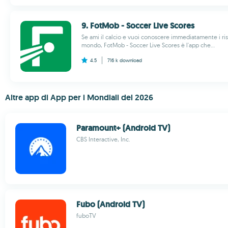
9. FotMob - Soccer Live Scores
Se ami il calcio e vuoi conoscere immediatamente i risul
mondo, FotMob - Soccer Live Scores è l'app che...
4.5
716 k
download
Altre app di App per i Mondiali del 2026
Paramount+ (Android TV)
CBS Interactive, Inc.
Fubo (Android TV)
fuboTV