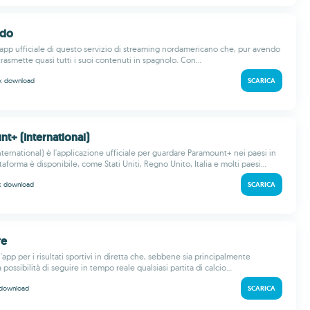
ndo
app ufficiale di questo servizio di streaming nordamericano che, pur avendo
rasmette quasi tutti i suoi contenuti in spagnolo. Con...
 k
download
SCARICA
t+ (International)
ternational) è l'applicazione ufficiale per guardare Paramount+ nei paesi in
taforma è disponibile, come Stati Uniti, Regno Unito, Italia e molti paesi...
 k
download
SCARICA
re
app per i risultati sportivi in diretta che, sebbene sia principalmente
 possibilità di seguire in tempo reale qualsiasi partita di calcio...
download
SCARICA