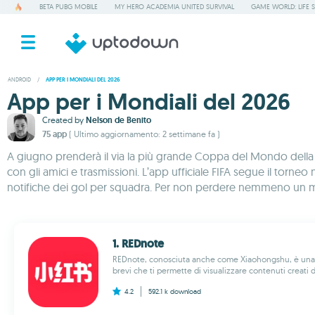
BETA PUBG MOBILE
MY HERO ACADEMIA UNITED SURVIVAL
GAME WORLD: LIFE 
ANDROID
/
APP PER I MONDIALI DEL 2026
App per i Mondiali del 2026
Created by
Nelson de Benito
75 app
( Ultimo aggiornamento: 2 settimane fa )
A giugno prenderà il via la più grande Coppa del Mondo della sto
con gli amici e trasmissioni. L’app ufficiale FIFA segue il torneo
notifiche dei gol per squadra. Per non perdere nemmeno un m
1. REDnote
REDnote, conosciuta anche come Xiaohongshu, è una 
brevi che ti permette di visualizzare contenuti creati da
4.2
592.1 k
download