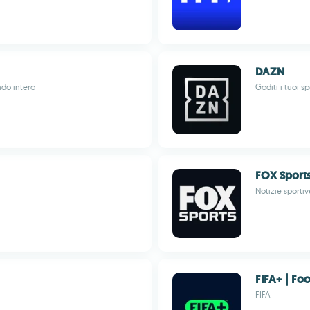
DAZN
ndo intero
Goditi i tuoi sp
FOX Sport
Notizie sportiv
FIFA+ | Fo
FIFA