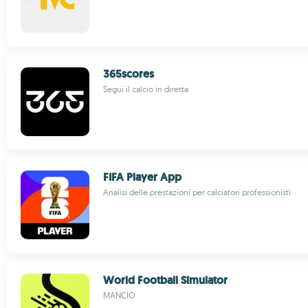
365scores
Segui il calcio in diretta
FIFA Player App
Analisi delle prestazioni per calciatori professionisti
World Football Simulator
MANCIO