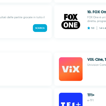
10. FOX O
tati delle partite giocate in tutto il
FOX One è un'a
diretta, progr
SCARICA
5.0
1.4 k
d
ViX: Cine, 
Univision Com
TF1+
e-TF1