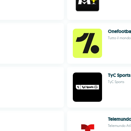
Onefootba
Tutto il mondo 
TyC Sports
TyC Sports
Telemundo
Telemundo Atl