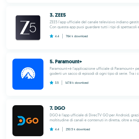
3. ZEE5
ZEE5 l'app ufficiale del canale televisivo indiano gest
Con questa app puoi guardare tutti i tipi di spettacoli 
4.4
764 k
download
5. Paramount+
Paramount+è l'applicazione ufficiale di Paramount+ per 
goderti un sacco di episodi di ogni tipo di serie. Tra i c
3.5
147.8 k
download
7. DGO
DGO è l’app ufficiale di DirecTV GO per Android, graz
moltitudine di canali e contenuti in diretta, oltre a migli
4.4
250.5 k
download