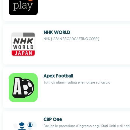
NHK WORLD
NHK (JAPAN BROADCASTING CORP.)
Apex Football
Tutti gli ultimi risultati e le notizie sul calcio
CBP One
Facilita le procedure d'ingresso negli Stati Uniti e di rich