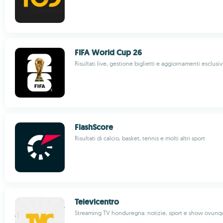
FIFA World Cup 26
Risultati live, gestione biglietti e aggiornamenti esclusiv
FlashScore
Risultati di calcio, basket, tennis e molti altri sport
Televicentro
Streaming TV honduregna: notizie, sport e show ovunq