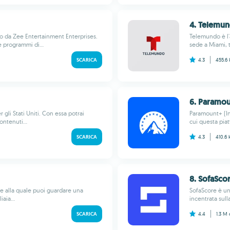
4. Telemu
ito da Zee Entertainment Enterprises.
Telemundo è l'
e programmi di...
sede a Miami, t
SCARICA
4.3
455.6
6. Paramoun
gli Stati Uniti. Con essa potrai
Paramount+ (In
ontenuti...
cui questa piat
SCARICA
4.3
410.6
8. SofaSco
ie alla quale puoi guardare una
SofaScore è un'
aia...
incentrata sulla
SCARICA
4.4
1.3 M