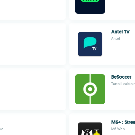
Antel TV
i
Antel
BeSoccer
Tutto il calcio
M6+ : Stre
ue
M6 Web