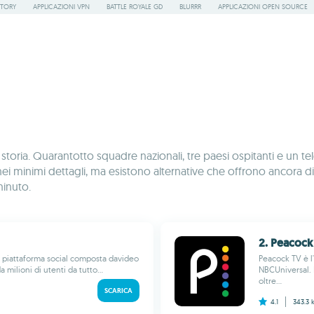
STORY
APPLICAZIONI VPN
BATTLE ROYALE GD
BLURRR
APPLICAZIONI OPEN SOURCE
ria. Quarantotto squadre nazionali, tre paesi ospitanti e un tele
 nei minimi dettagli, ma esistono alternative che offrono ancora di 
inuto.
2. Peacock
piattaforma social composta davideo
Peacock TV è l'
 milioni di utenti da tutto...
NBCUniversal. 
oltre...
SCARICA
4.1
343.3 