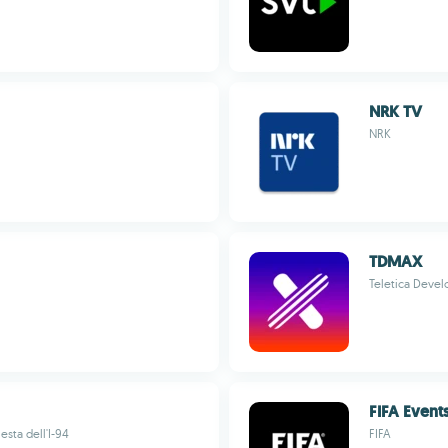
NRK TV
NRK
TDMAX
Teletica Devel
FIFA Events
iesta dell'I-94
FIFA