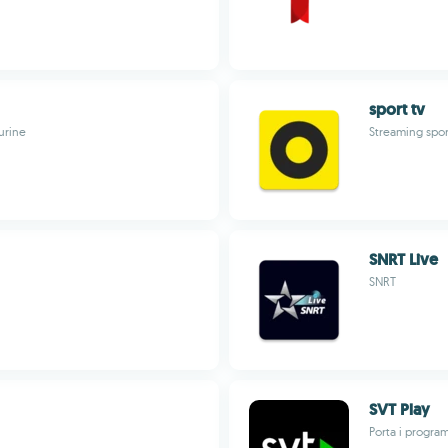
sport tv
urine
Streaming sport
SNRT Live
SNRT
SVT Play
Porta i progra