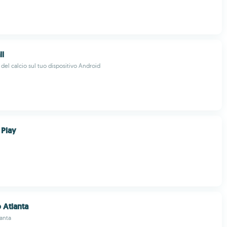
ll
del calcio sul tuo dispositivo Android
 Play
 Atlanta
anta