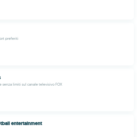
ort preferiti
s
e senza limiti sul canale televisivo FOX
otball entertainment