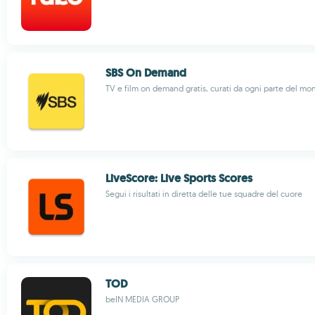
SBS On Demand
TV e film on demand gratis, curati da ogni parte del mo
LiveScore: Live Sports Scores
Segui i risultati in diretta delle tue squadre del cuore
TOD
beIN MEDIA GROUP