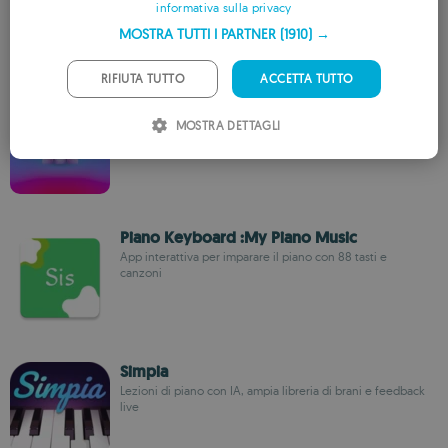
simulatore di piano
informativa sulla privacy
FRENCH
MOSTRA TUTTI I PARTNER
(1910) →
GERMAN
PORTUGUESE
RIFIUTA TUTTO
ACCETTA TUTTO
OnlinePianist:Play Piano Songs
ITALIAN
Impara il piano con migliaia di lezioni interattive per tutti
MOSTRA DETTAGLI
SPANISH
ROMANIAN
Piano Keyboard :My Piano Music
App interattiva per imparare il piano con 88 tasti e
canzoni
Simpia
Lezioni di piano con IA, ampia libreria di brani e feedback
live