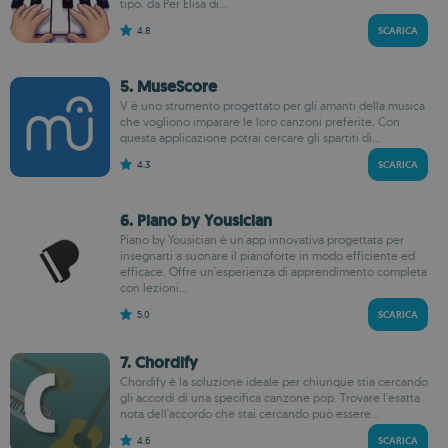
tipo, da Per Elisa di...
4.8
SCARICA
5. MuseScore
V è uno strumento progettato per gli amanti della musica
che vogliono imparare le loro canzoni preferite. Con
questa applicazione potrai cercare gli spartiti di...
4.3
SCARICA
6. Piano by Yousician
Piano by Yousician è un'app innovativa progettata per
insegnarti a suonare il pianoforte in modo efficiente ed
efficace. Offre un'esperienza di apprendimento completa
con lezioni...
5.0
SCARICA
7. Chordify
Chordify è la soluzione ideale per chiunque stia cercando
gli accordi di una specifica canzone pop. Trovare l'esatta
nota dell'accordo che stai cercando può essere...
4.6
SCARICA