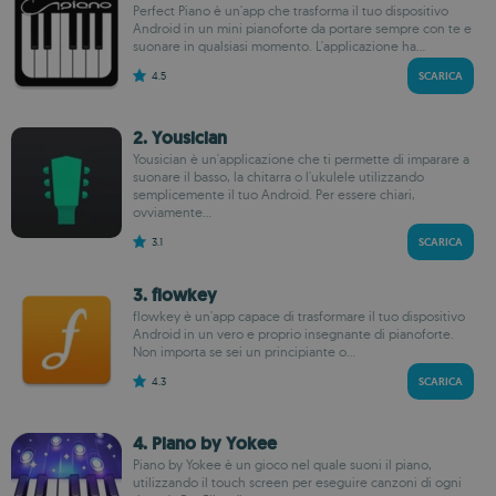
Perfect Piano è un'app che trasforma il tuo dispositivo
Android in un mini pianoforte da portare sempre con te e
suonare in qualsiasi momento. L'applicazione ha...
4.5
SCARICA
2. Yousician
Yousician è un'applicazione che ti permette di imparare a
suonare il basso, la chitarra o l'ukulele utilizzando
semplicemente il tuo Android. Per essere chiari,
ovviamente...
3.1
SCARICA
3. flowkey
flowkey è un'app capace di trasformare il tuo dispositivo
Android in un vero e proprio insegnante di pianoforte.
Non importa se sei un principiante o...
4.3
SCARICA
4. Piano by Yokee
Piano by Yokee è un gioco nel quale suoni il piano,
utilizzando il touch screen per eseguire canzoni di ogni