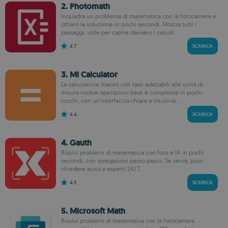
2. Photomath
Inquadra un problema di matematica con la fotocamera e
ottieni la soluzione in pochi secondi. Mostra tutti i
passaggi, utile per capire davvero i calcoli...
4.7
SCARICA
3. Mi Calculator
La calcolatrice Xiaomi con tasti adattabili alle unità di
misura risolve operazioni base e complesse in pochi
tocchi, con un’interfaccia chiara e intuitiva...
4.4
SCARICA
4. Gauth
Risolvi problemi di matematica con foto e IA in pochi
secondi, con spiegazioni passo passo. Se serve, puoi
chiedere aiuto a esperti 24/7...
4.5
SCARICA
5. Microsoft Math
Risolvi problemi di matematica con la fotocamera,