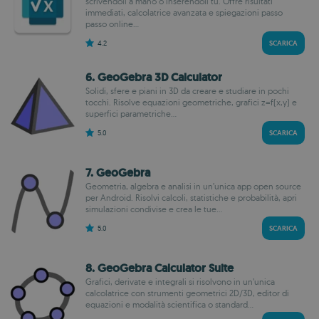
scrivendoli a mano o inserendoli tu. Offre risultati
immediati, calcolatrice avanzata e spiegazioni passo
passo online...
4.2
SCARICA
6. GeoGebra 3D Calculator
Solidi, sfere e piani in 3D da creare e studiare in pochi
tocchi. Risolve equazioni geometriche, grafici z=f(x,y) e
superfici parametriche...
5.0
SCARICA
7. GeoGebra
Geometria, algebra e analisi in un’unica app open source
per Android. Risolvi calcoli, statistiche e probabilità, apri
simulazioni condivise e crea le tue...
5.0
SCARICA
8. GeoGebra Calculator Suite
Grafici, derivate e integrali si risolvono in un’unica
calcolatrice con strumenti geometrici 2D/3D, editor di
equazioni e modalità scientifica o standard...