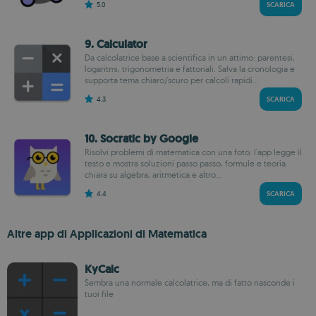
5.0
SCARICA
9. Calculator
Da calcolatrice base a scientifica in un attimo: parentesi,
logaritmi, trigonometria e fattoriali. Salva la cronologia e
supporta tema chiaro/scuro per calcoli rapidi...
4.3
SCARICA
10. Socratic by Google
Risolvi problemi di matematica con una foto: l'app legge il
testo e mostra soluzioni passo passo, formule e teoria
chiara su algebra, aritmetica e altro...
4.4
SCARICA
Altre app di Applicazioni di Matematica
KyCalc
Sembra una normale calcolatrice, ma di fatto nasconde i
tuoi file