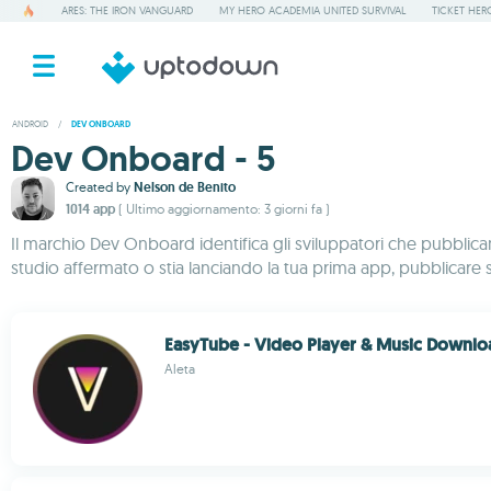
ARES: THE IRON VANGUARD
MY HERO ACADEMIA UNITED SURVIVAL
TICKET HER
ANDROID
/
DEV ONBOARD
Dev Onboard - 5
Created by
Nelson de Benito
1014 app
( Ultimo aggiornamento: 3 giorni fa )
Il marchio Dev Onboard identifica gli sviluppatori che pubblica
studio affermato o stia lanciando la tua prima app, pubblicare 
EasyTube - Video Player & Music Downlo
Aleta