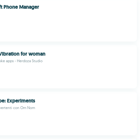
t Phone Manager
 Vibration for woman
oke apps - Herdoza Studio
pe: Experiments
ivertenti con Om Nom