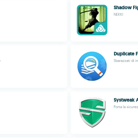
Shadow Fi
NEKKI
Duplicate F
e
Sbarazzati di i
Systweak 
Porta la sicure