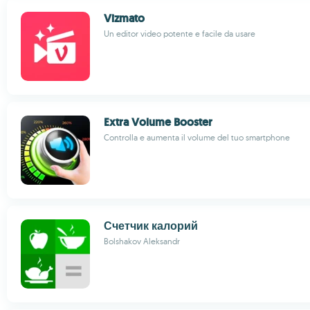
Vizmato
Un editor video potente e facile da usare
Extra Volume Booster
Controlla e aumenta il volume del tuo smartphone
Счетчик калорий
Bolshakov Aleksandr