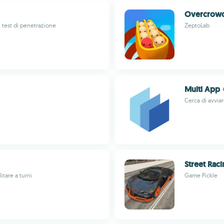
Overcrowd
 test di penetrazione
ZeptoLab
Multi App
Cerca di avvi
Street Raci
itare a turni
Game Pickle