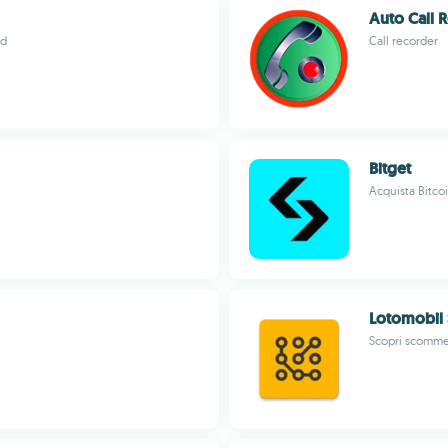
Auto Call 
id
Call recorder
Bitget
Acquista Bitcoi
Lotomobil 
Scopri scommes