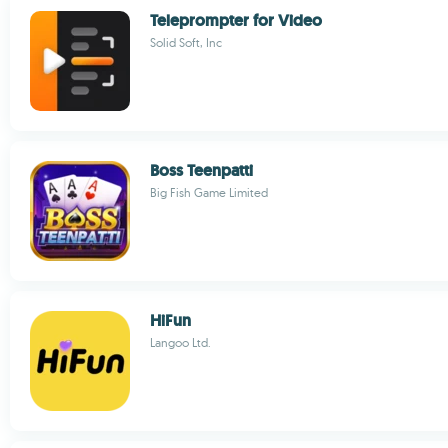
Teleprompter for Video
Solid Soft, Inc
Boss Teenpatti
Big Fish Game Limited
HiFun
Langoo Ltd.