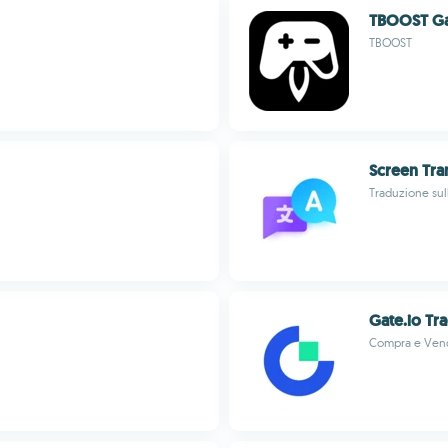
TBOOST Ga
TBOOST
Screen Tra
Traduzione sul
Gate.io Tr
Compra e Vend