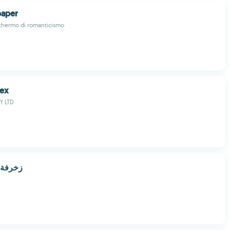
paper
schermo di romanticismo
rex
Y LTD
زخرفة 