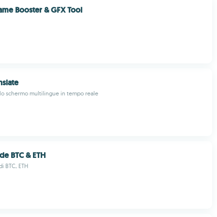
me Booster & GFX Tool
nslate
lo schermo multilingue in tempo reale
ade BTC & ETH
i BTC, ETH