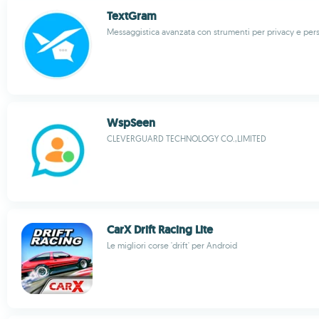
TextGram
Messaggistica avanzata con strumenti per privacy e per
WspSeen
CLEVERGUARD TECHNOLOGY CO.,LIMITED
CarX Drift Racing Lite
Le migliori corse 'drift' per Android