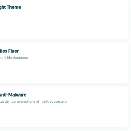
ght Theme
iles Fixer
nutili file doppione
Anti-Malware
zza del tuo smartphone al livello successivo