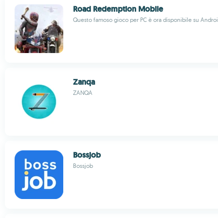
Road Redemption Mobile
Questo famoso gioco per PC è ora disponibile su Andro
Zanqa
ZANQA
Bossjob
Bossjob