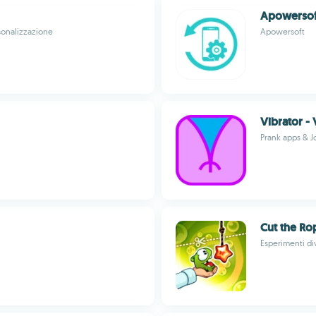
Apowersof
sonalizzazione
Apowersoft
Vibrator -
Prank apps & J
Cut the Ro
Esperimenti d