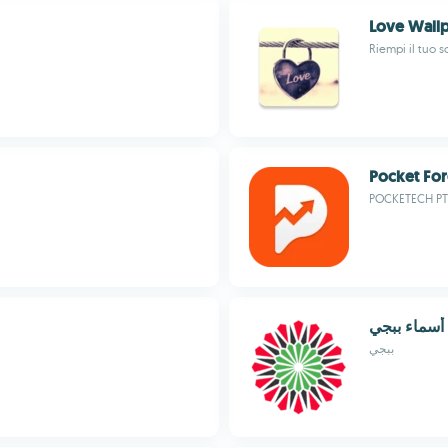
Love Wall
Riempi il tuo 
Pocket Fo
POCKETECH PT
أسماء ببجي
ببجي