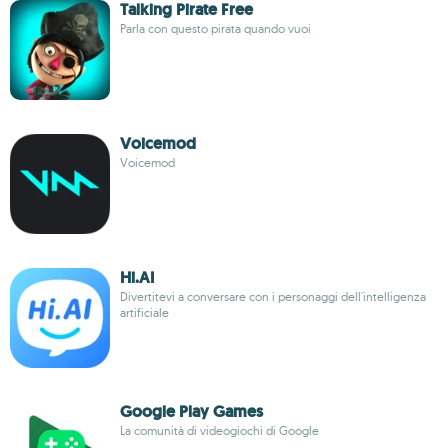
Talking Pirate Free
Parla con questo pirata quando vuoi
Voicemod
Voicemod
Hi.AI
Divertitevi a conversare con i personaggi dell'intelligenza
artificiale
Google Play Games
La comunità di videogiochi di Google