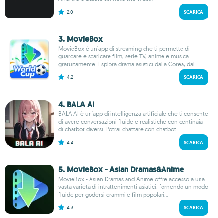
2.0
SCARICA
3. MovieBox
MovieBox è un'app di streaming che ti permette di
guardare e scaricare film, serie TV, anime e musica
gratuitamente. Esplora drama asiatici dalla Corea, dal...
4.2
SCARICA
4. BALA AI
BALA AI è un'app di intelligenza artificiale che ti consente
di avere conversazioni fluide e realistiche con centinaia
di chatbot diversi. Potrai chattare con chatbot...
4.4
SCARICA
5. MovieBox - Asian Dramas&Anime
MovieBox - Asian Dramas and Anime offre accesso a una
vasta varietà di intrattenimenti asiatici, fornendo un modo
fluido per godersi drammi e film popolari...
4.3
SCARICA