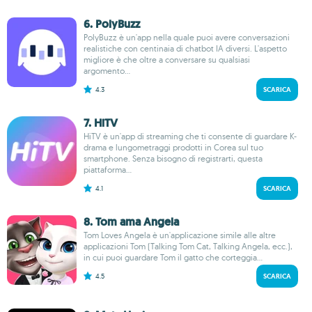
6. PolyBuzz
PolyBuzz è un'app nella quale puoi avere conversazioni
realistiche con centinaia di chatbot IA diversi. L'aspetto
migliore è che oltre a conversare su qualsiasi
argomento...
4.3
SCARICA
7. HiTV
HiTV è un'app di streaming che ti consente di guardare K-
drama e lungometraggi prodotti in Corea sul tuo
smartphone. Senza bisogno di registrarti, questa
piattaforma...
4.1
SCARICA
8. Tom ama Angela
Tom Loves Angela è un'applicazione simile alle altre
applicazioni Tom (Talking Tom Cat, Talking Angela, ecc.),
in cui puoi guardare Tom il gatto che corteggia...
4.5
SCARICA