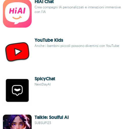
HiAI Chat
Crea compagni IA personalizzati e interazioni immersive
con l'IA
YouTube Kids
Anche i bambini piccoli possono divertirsi con YouTube
SpicyChat
NextDayAI
Talkie: Soulful AI
SUBSUP123