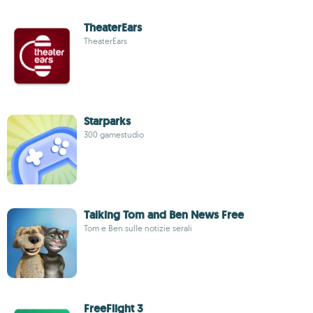
TheaterEars
TheaterEars
Starparks
300 gamestudio
Talking Tom and Ben News Free
Tom e Ben sulle notizie serali
FreeFlight 3