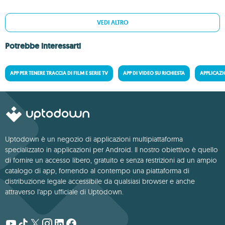
VEDI ALTRO
Potrebbe interessarti
APP PER TENERE TRACCIA DI FILM E SERIE TV
APP DI VIDEO SU RICHIESTA
APPLICAZI
Uptodown è un negozio di applicazioni multipiattaforma
specializzato in applicazioni per Android. Il nostro obiettivo è quello
di fornire un accesso libero, gratuito e senza restrizioni ad un ampio
catalogo di app, fornendo al contempo una piattaforma di
distribuzione legale accessibile da qualsiasi browser e anche
attraverso l'app ufficiale di Uptodown.