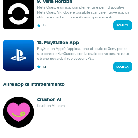
9. Meta Horizon
Meta Quest è un'app complementare per i dispositivi
Meta Quest VR, dove è possibile scaricare nuove app da
utilizzare con l'auricolare VR e scoprire eventi...
4.4
SCARICA
10. PlayStation App
PlayStation App è l'applicazione ufficiale di Sony per le
sue console PlayStation, con la quale potrai gestire tutto
ciò che riguarda il tuo account PS...
4.5
SCARICA
Altre app di Intrattenimento
Crushon AI
Crushon AI Team