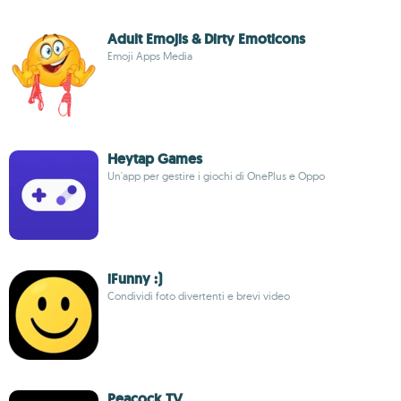
Adult Emojis & Dirty Emoticons
Emoji Apps Media
Heytap Games
Un'app per gestire i giochi di OnePlus e Oppo
iFunny :)
Condividi foto divertenti e brevi video
Peacock TV