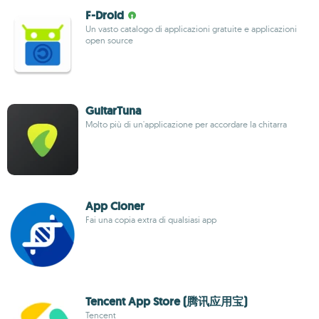
F-Droid
Un vasto catalogo di applicazioni gratuite e applicazioni
open source
GuitarTuna
Molto più di un'applicazione per accordare la chitarra
App Cloner
Fai una copia extra di qualsiasi app
Tencent App Store (腾讯应用宝)
Tencent