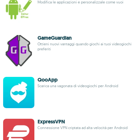
Modifica le applicazioni e personalizzale come vuoi
GameGuardian
Ottieni nuovi vantaggi quando giochi ai tuoi videogiochi
preferiti
QooApp
Scarica una vagonata di videogiochi per Android
ExpressVPN
Connessione VPN criptata ad alta velocità per Android