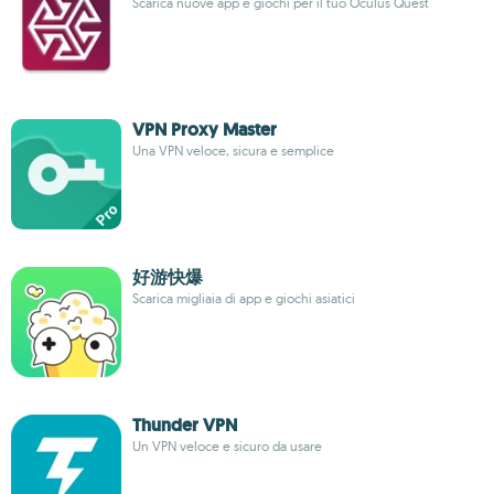
Scarica nuove app e giochi per il tuo Oculus Quest
VPN Proxy Master
Una VPN veloce, sicura e semplice
好游快爆
Scarica migliaia di app e giochi asiatici
Thunder VPN
Un VPN veloce e sicuro da usare