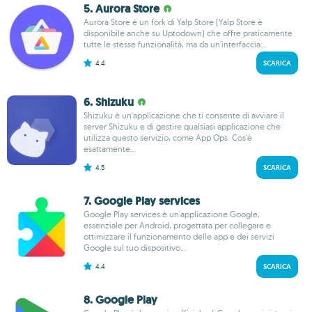
5. Aurora Store
Aurora Store è un fork di Yalp Store (Yalp Store è
disponibile anche su Uptodown) che offre praticamente
tutte le stesse funzionalità, ma da un'interfaccia...
4.4
SCARICA
6. Shizuku
Shizuku è un'applicazione che ti consente di avviare il
server Shizuku e di gestire qualsiasi applicazione che
utilizza questo servizio, come App Ops. Cos'è
esattamente...
4.5
SCARICA
7. Google Play services
Google Play services è un'applicazione Google,
essenziale per Android, progettata per collegare e
ottimizzare il funzionamento delle app e dei servizi
Google sul tuo dispositivo...
4.4
SCARICA
8. Google Play