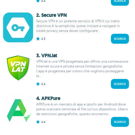
4.4
SCARICA
2. Secure VPN
Secure VPN è un potente servizio di VPN il cui tratto
distintivo è la semplicità: potrai iniziare a navigare in
totale privacy senza dover configurare...
4.3
SCARICA
3. VPN.lat
VPN.lat è una VPN progettata per offrire una connessione
Internet sicura e privata senza limitazioni geografiche.
L'app è progettata per coloro che vogliono proteggere
la...
4.4
SCARICA
4. APKPure
APKPure è un mercato di app e giochi per Android dove
potrai scaricare centinaia di file sul tuo dispositivo. Libero
da restrizioni geografiche, questo strumento...
4.4
SCARICA