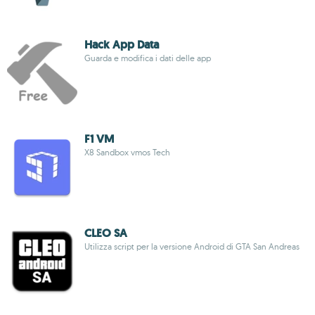
Hack App Data
Guarda e modifica i dati delle app
F1 VM
X8 Sandbox vmos Tech
CLEO SA
Utilizza script per la versione Android di GTA San Andreas