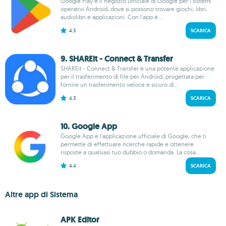
Google Play è il negozio ufficiale di Google per i sistemi
operativi Android, dove si possono trovare giochi, libri,
audiolibri e applicazioni. Con l'app è...
4.3
SCARICA
9. SHAREit - Connect & Transfer
SHAREit - Connect & Transfer è una potente applicazione
per il trasferimento di file per Android, progettata per
fornire un trasferimento veloce e sicuro di...
4.3
SCARICA
10. Google App
Google App è l'applicazione ufficiale di Google, che ti
permette di effettuare ricerche rapide e ottenere
risposte a qualsiasi tuo dubbio o domanda. La cosa...
4.4
SCARICA
Altre app di Sistema
APK Editor