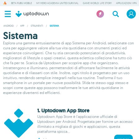
BETA PUBG MOBILE
MY HERO ACADEMIA UNITED SURVIVAL
GAME WORLD: LIFE STORY
APPLICAZIONI VPN
ANDROID
/
APP
/
STRUMENTI
/
SISTEMA
Sistema
Esplora una gamma entusiasmante di app Sistema per Android, selezionate con
cura per aggiungere valore alla tua vita quotidiana con strumenti pratici ed
esperienze coinvolgenti. Che tu stia cercando potenziatori di produttività,
miglioratori di lifestyle o spazi creativi, questa eclettica collezione ha tutto ciò
che fa per te. Scarica da Uptodown per scoprire app che organizzano,
intrattengono e illuminano, permettendoti di affrontare facilmente le attività
quotidiane e di rilassarti con stile. Inoltre, ogni titolo è progettato per un uso
intuitivo, rendendo semplice integrarli nella tua routine. Trasforma il tuo
smartphone in un portale per nuove possibilità. Sfida te stesso oggi stesso e
scopri come queste app possono trasformare le tue attività quotidiane in
esperienze divertenti ed efficienti.
1. Uptodown App Store
Uptodown App Store è l'applicazione ufficiale di
Uptodown per Android. Progettata per fornire un accesso
illimitato a migliaia di giochi e applicazioni, questa
piattaforma spicca...