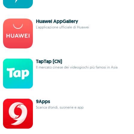
Huawei AppGallery
L'applicazione ufficiale di Huawei
TapTap (CN)
Il mercato cinese dei videogiochi più famosi in Asia
9Apps
Scarica sfondi, suonerie e app