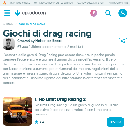
BETA PUBG MOBILE
MY HERO ACADEMIA UNITED SURVIVAL
GAME WORLD: LIFE STORY
APPLICAZIONI VPN
ANDROID
/
GIOCHI DI DRAG RACING
Giochi di drag racing
Created by
Nelson de Benito
67 app
( Ultimo aggiornamento: 2 mesi fa )
L'essenza delle gare di Drag Racing può essere riassunta in poche parole:
premere l'acceleratore e tagliare il traguardo prima dell'avversario. Il vero
divertimento inizia prima ancora della partenza: costruire la macchina perfetta
per l’accelerazione attraverso potenziamenti del motore, regolazioni della
trasmissione e messa a punto di ogni dettaglio. Una volta in pista, il tempismo
delle cambiate e l'uso intelligente del nitro faranno la differenza tra vincere e
perdere.
1. No Limit Drag Racing 2
No Limit Drag Racing 2 è un gioco di guida in cui il tuo
obiettivo è partire a tutta velocità con il motore al
massimo...
4.4
SCARICA