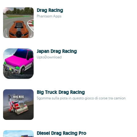
Drag Racing
Phantasm Apps
Japan Drag Racing
UptoDownload
Big Truck Drag Racing
Sgomma sulla pista in questo gioco di corse tra camion
Diesel Drag Racing Pro