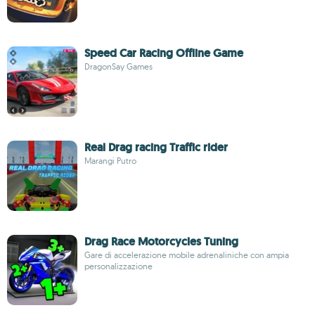
Speed Car Racing Offline Game
DragonSay Games
Real Drag racing Traffic rider
Marangi Putro
Drag Race Motorcycles Tuning
Gare di accelerazione mobile adrenaliniche con ampia
personalizzazione