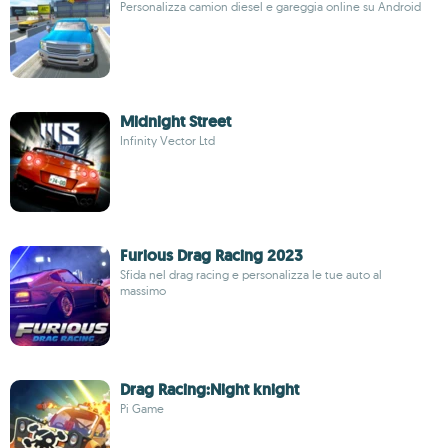
Personalizza camion diesel e gareggia online su Android
Midnight Street
Infinity Vector Ltd
Furious Drag Racing 2023
Sfida nel drag racing e personalizza le tue auto al
massimo
Drag Racing:Night knight
Pi Game