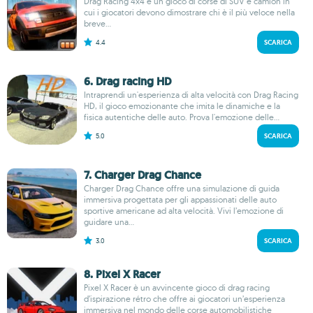
Drag Racing 4x4 è un gioco di corse di SUV e camion in
cui i giocatori devono dimostrare chi è il più veloce nella
breve...
4.4
SCARICA
6. Drag racing HD
Intraprendi un'esperienza di alta velocità con Drag Racing
HD, il gioco emozionante che imita le dinamiche e la
fisica autentiche delle auto. Prova l'emozione delle...
5.0
SCARICA
7. Charger Drag Chance
Charger Drag Chance offre una simulazione di guida
immersiva progettata per gli appassionati delle auto
sportive americane ad alta velocità. Vivi l’emozione di
guidare una...
3.0
SCARICA
8. Pixel X Racer
Pixel X Racer è un avvincente gioco di drag racing
d’ispirazione rétro che offre ai giocatori un’esperienza
immersiva nel mondo delle corse automobilistiche