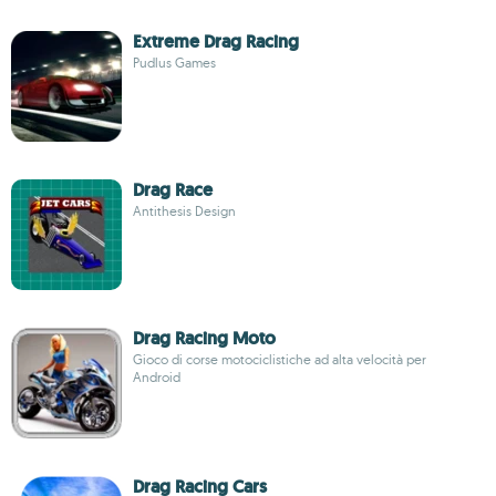
Extreme Drag Racing
Pudlus Games
Drag Race
Antithesis Design
Drag Racing Moto
Gioco di corse motociclistiche ad alta velocità per
Android
Drag Racing Cars