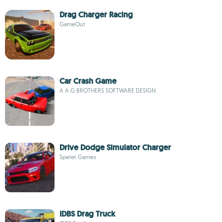
Drag Charger Racing
GameOut
Car Crash Game
A A G BROTHERS SOFTWARE DESIGN
Drive Dodge Simulator Charger
Spelet Games
IDBS Drag Truck