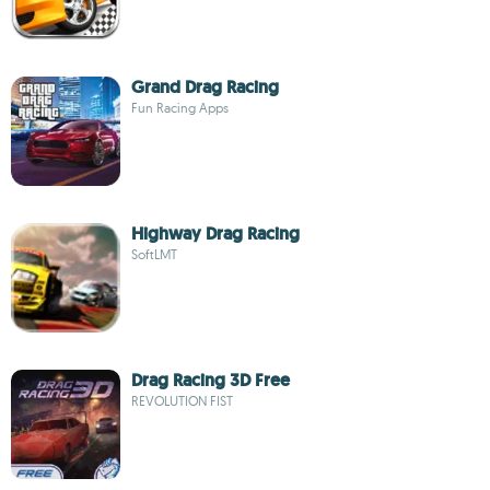
Grand Drag Racing
Fun Racing Apps
Highway Drag Racing
SoftLMT
Drag Racing 3D Free
REVOLUTION FIST