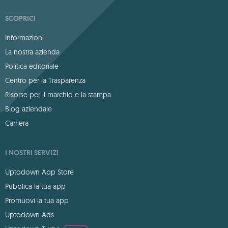
SCOPRICI
Informazioni
La nostra azienda
Politica editoriale
Centro per la Trasparenza
Risorse per il marchio e la stampa
Blog aziendale
Carriera
I NOSTRI SERVIZI
Uptodown App Store
Pubblica la tua app
Promuovi la tua app
Uptodown Ads