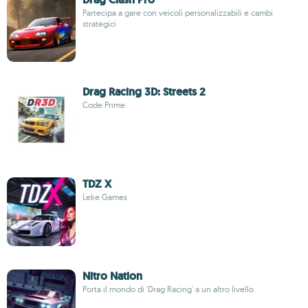
Partecipa a gare con veicoli personalizzabili e cambi
strategici
Drag Racing 3D: Streets 2
Code Prime
TDZ X
Leke Games
Nitro Nation
Porta il mondo di 'Drag Racing' a un altro livello