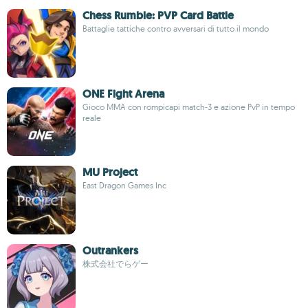
Chess Rumble: PVP Card Battle
Battaglie tattiche contro avversari di tutto il mondo
ONE Fight Arena
Gioco MMA con rompicapi match-3 e azione PvP in tempo
reale
MU Project
East Dragon Games Inc
Outrankers
株式会社でらゲー