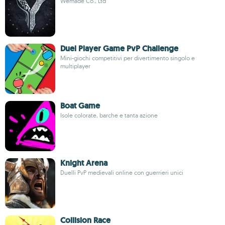
Wemade Co., Ltd
Duel Player Game PvP Challenge
Mini-giochi competitivi per divertimento singolo e
multiplayer
Boat Game
Isole colorate, barche e tanta azione
Knight Arena
Duelli PvP medievali online con guerrieri unici
Collision Race