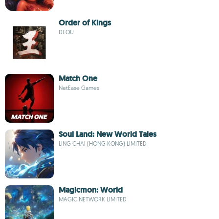
Order of Kings
DEQU
Match One
NetEase Games
Soul Land: New World Tales
LING CHAI (HONG KONG) LIMITED
Magicmon: World
MAGIC NETWORK LIMITED