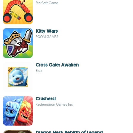
StarSoft Game
Kitty Wars
POOM GAMES
Cross Gate: Awaken
Elex
Crushers!
Redemption Games Inc.
Dragon Nest: Rebirth of Legend