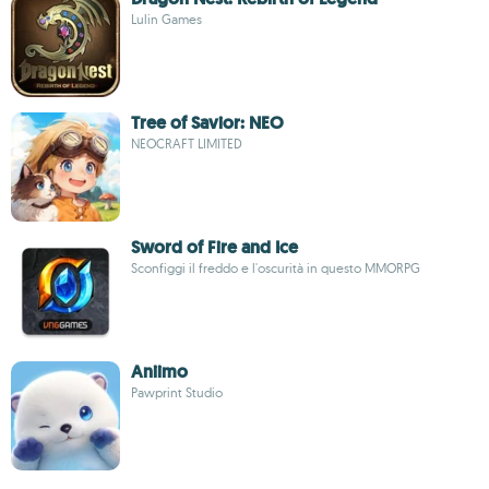
Lulin Games
Tree of Savior: NEO
NEOCRAFT LIMITED
Sword of Fire and Ice
Sconfiggi il freddo e l'oscurità in questo MMORPG
Aniimo
Pawprint Studio