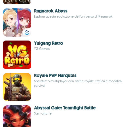
Ragnarok Abyss
Esplora questa evoluzione dell'universo di Ragnarok
Yulgang Retro
YG Games
Royale PvP Narqubis
Sparatutto multiplayer con battle royale, tattica e modalità
survival
Abyssal Gate: Teamfight Battle
StarFortune