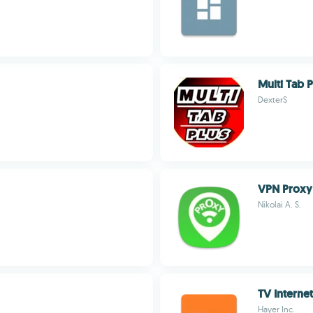
Multi Tab P
DexterS
VPN Proxy
Nikolai A. S.
TV Interne
Hayer Inc.