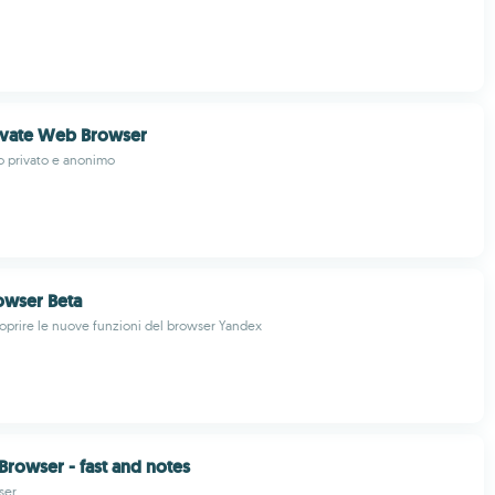
ivate Web Browser
o privato e anonimo
owser Beta
scoprire le nuove funzioni del browser Yandex
rowser - fast and notes
ser