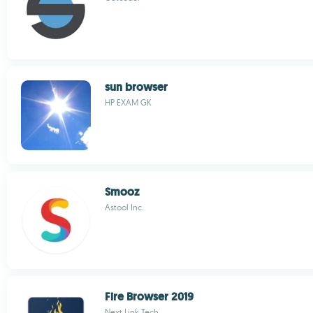
sun browser
HP EXAM GK
Smooz
Astool Inc.
Fire Browser 2019
Next Link Tech