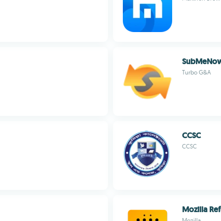
SubMeNow 
Turbo G&A
CCSC
CCSC
Mozilla Re
Mozilla