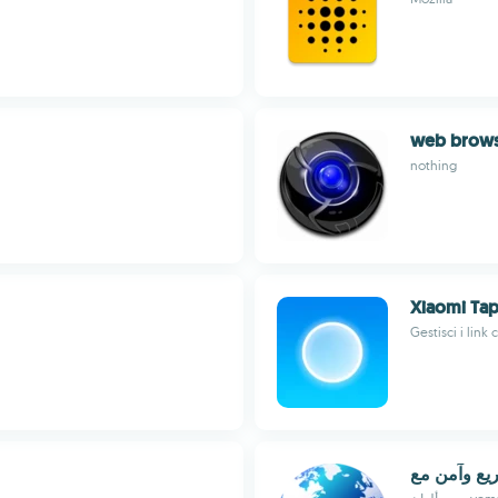
web brow
nothing
Xiaomi Tap
Gestisci i link