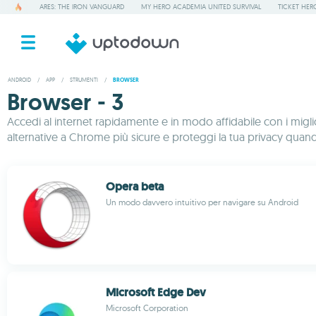
ARES: THE IRON VANGUARD
MY HERO ACADEMIA UNITED SURVIVAL
TICKET HER
ANDROID
/
APP
/
STRUMENTI
/
BROWSER
Browser - 3
Accedi al internet rapidamente e in modo affidabile con i miglior
alternative a Chrome più sicure e proteggi la tua privacy quando
Opera beta
Un modo davvero intuitivo per navigare su Android
Microsoft Edge Dev
Microsoft Corporation