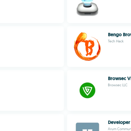
Bengo Bro
Tech Hack
Browsec 
Browsec LLC
Developer 
Arum Communi