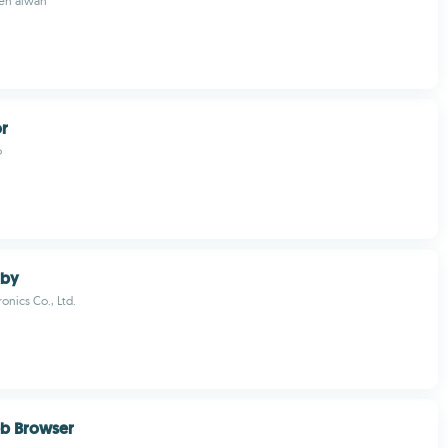
ي_yemen alwan
or
o
xby
onics Co., Ltd.
eb Browser