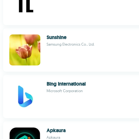
Sunshine
Samsung Electronics Co., Ltd.
Bing International
Microsoft Corporation
Apkaura
Apkaura