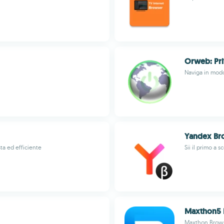
Orweb: Pr
Naviga in mod
Yandex Br
ta ed efficiente
Sii il primo a 
Maxthon5 B
Maxthon Brow