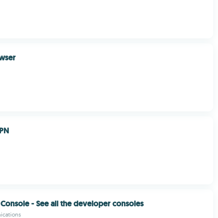
wser
VPN
Console - See all the developer consoles
cations