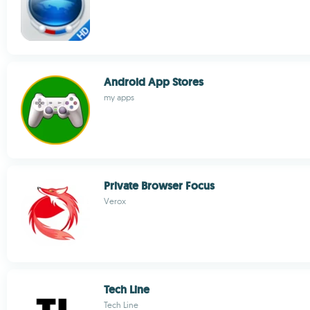
Android App Stores
my apps
Private Browser Focus
Verox
Tech Line
Tech Line