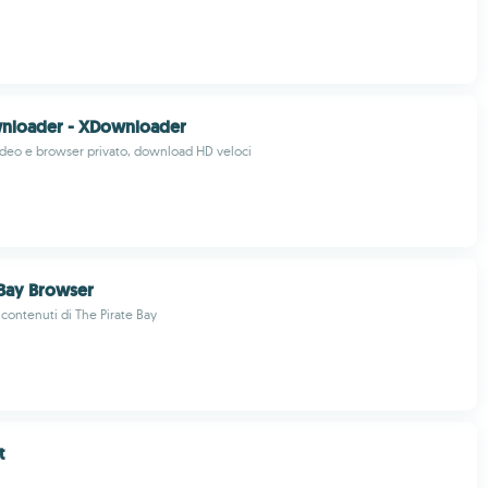
nloader - XDownloader
deo e browser privato, download HD veloci
 Bay Browser
i contenuti di The Pirate Bay
t