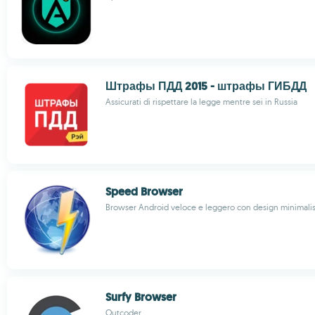
Штрафы ПДД 2015 - штрафы ГИБДД
Assicurati di rispettare la legge mentre sei in Russia
Speed Browser
Browser Android veloce e leggero con design minimalis
Surfy Browser
Outcoder