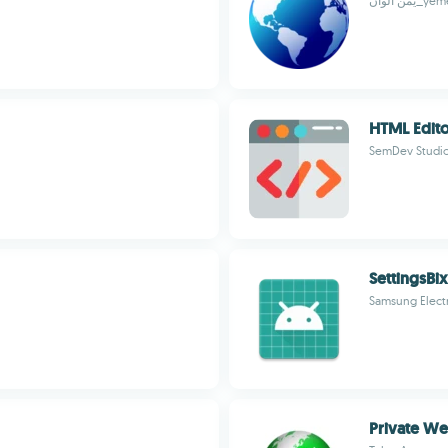
من ألوان
HTML Edit
SemDev Studi
SettingsBi
Samsung Electr
Private W