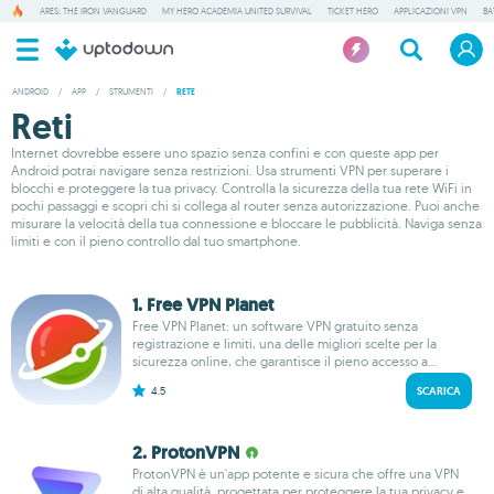
ARES: THE IRON VANGUARD
MY HERO ACADEMIA UNITED SURVIVAL
TICKET HERO
APPLICAZIONI VPN
BA
ANDROID
/
APP
/
STRUMENTI
/
RETE
Reti
Internet dovrebbe essere uno spazio senza confini e con queste app per
Android potrai navigare senza restrizioni. Usa strumenti VPN per superare i
blocchi e proteggere la tua privacy. Controlla la sicurezza della tua rete WiFi in
pochi passaggi e scopri chi si collega al router senza autorizzazione. Puoi anche
misurare la velocità della tua connessione e bloccare le pubblicità. Naviga senza
limiti e con il pieno controllo dal tuo smartphone.
1. Free VPN Planet
Free VPN Planet: un software VPN gratuito senza
registrazione e limiti, una delle migliori scelte per la
sicurezza online, che garantisce il pieno accesso a...
4.5
SCARICA
2. ProtonVPN
ProtonVPN è un'app potente e sicura che offre una VPN
di alta qualità, progettata per proteggere la tua privacy e