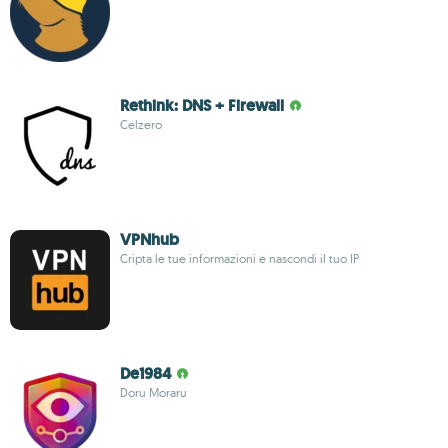
Rethink: DNS + Firewall
Celzero
VPNhub
Cripta le tue informazioni e nascondi il tuo IP
De1984
Doru Moraru