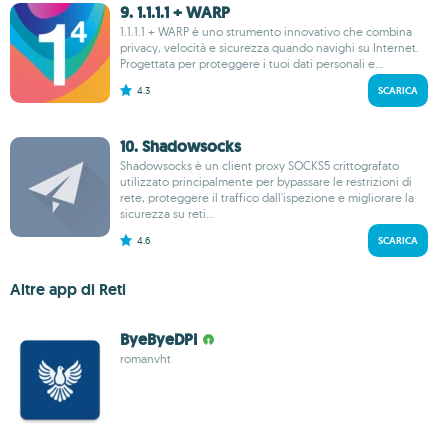
9. 1.1.1.1 + WARP
1.1.1.1 + WARP è uno strumento innovativo che combina
privacy, velocità e sicurezza quando navighi su Internet.
Progettata per proteggere i tuoi dati personali e...
4.3
SCARICA
10. Shadowsocks
Shadowsocks è un client proxy SOCKS5 crittografato
utilizzato principalmente per bypassare le restrizioni di
rete, proteggere il traffico dall'ispezione e migliorare la
sicurezza su reti...
4.6
SCARICA
Altre app di Reti
ByeByeDPI
romanvht