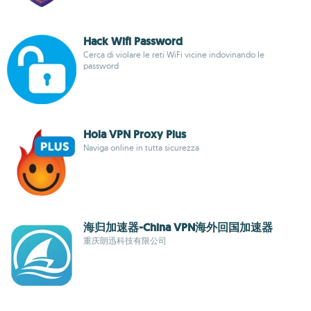
Hack Wifi Password
Cerca di violare le reti WiFi vicine indovinando le
password
Hola VPN Proxy Plus
Naviga online in tutta sicurezza
海归加速器-China VPN海外回国加速器
重庆朗迅科技有限公司