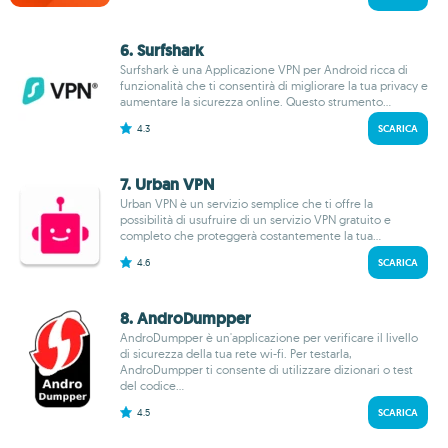
6. Surfshark
Surfshark è una Applicazione VPN per Android ricca di
funzionalità che ti consentirà di migliorare la tua privacy e
aumentare la sicurezza online. Questo strumento...
4.3
SCARICA
7. Urban VPN
Urban VPN è un servizio semplice che ti offre la
possibilità di usufruire di un servizio VPN gratuito e
completo che proteggerà costantemente la tua...
4.6
SCARICA
8. AndroDumpper
AndroDumpper è un'applicazione per verificare il livello
di sicurezza della tua rete wi-fi. Per testarla,
AndroDumpper ti consente di utilizzare dizionari o test
del codice...
4.5
SCARICA