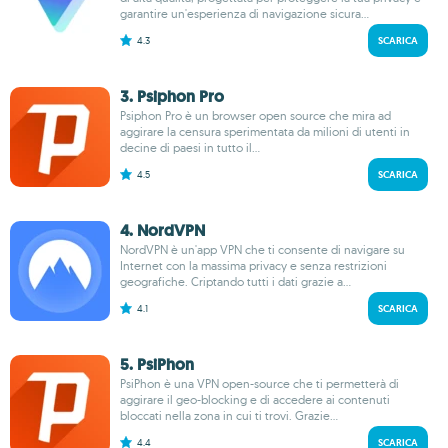
garantire un'esperienza di navigazione sicura...
4.3
SCARICA
3. Psiphon Pro
Psiphon Pro è un browser open source che mira ad
aggirare la censura sperimentata da milioni di utenti in
decine di paesi in tutto il...
4.5
SCARICA
4. NordVPN
NordVPN è un'app VPN che ti consente di navigare su
Internet con la massima privacy e senza restrizioni
geografiche. Criptando tutti i dati grazie a...
4.1
SCARICA
5. PsiPhon
PsiPhon è una VPN open-source che ti permetterà di
aggirare il geo-blocking e di accedere ai contenuti
bloccati nella zona in cui ti trovi. Grazie...
4.4
SCARICA