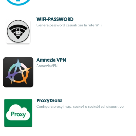
WIFI-PASSWORD
Genera password casuali per la rete WiFi
Amnezia VPN
AmneziaVPN
ProxyDroid
Configura proxy (http, socks4 o socks5) sul dispositivo