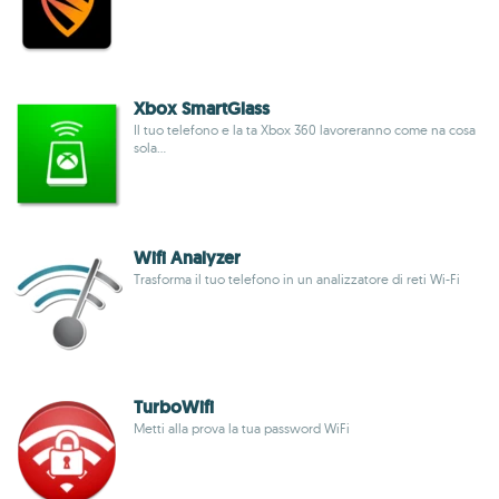
Xbox SmartGlass
Il tuo telefono e la ta Xbox 360 lavoreranno come na cosa
sola...
Wifi Analyzer
Trasforma il tuo telefono in un analizzatore di reti Wi-Fi
TurboWifi
Metti alla prova la tua password WiFi