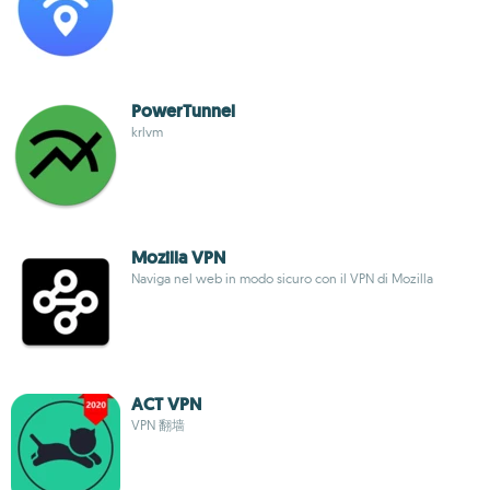
PowerTunnel
krlvm
Mozilla VPN
Naviga nel web in modo sicuro con il VPN di Mozilla
ACT VPN
VPN 翻墙