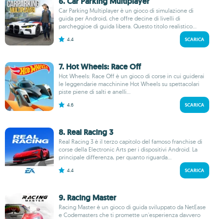
6. Car Parking Multiplayer
Car Parking Multiplayer è un gioco di simulazione di
guida per Android, che offre decine di livelli di
parcheggioe di guida libera. Questo titolo realistico...
4.4
SCARICA
7. Hot Wheels: Race Off
Hot Wheels: Race Off è un gioco di corse in cui guiderai
le leggendarie macchinine Hot Wheels su spettacolari
piste piene di salti e anelli...
4.6
SCARICA
8. Real Racing 3
Real Racing 3 è il terzo capitolo del famoso franchise di
corse della Electronic Arts per i dispositivi Android. La
principale differenza, per quanto riguarda...
4.4
SCARICA
9. Racing Master
Racing Master è un gioco di guida sviluppato da NetEase
e Codemasters che ti promette un'esperienza davvero