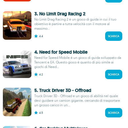
3. No Limit Drag Racing 2
No Limit Drag Racing 2 è un gioco di guida in cui il tuo
obiettivo è partire a tutta velocità con il motore al
massimo...
4.4
SCARICA
4. Need for Speed Mobile
Need for Speed Mobile è un gioco di guida sviluppato da
Tencent e EA. Questo gioco è quanto di più simile ai
giochi di Need...
4.2
SCARICA
5. Truck Driver 3D - Offroad
Truck Driver 3D - Offroad e un gioco di abilità nel quale
devi guidare un camion gigante, cercando di trasportare
un grosso carico in un...
4.5
SCARICA