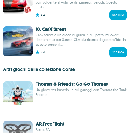
coinvolgente al volante di numerosi veicoli. Questo
titolo...
4.4
SCARICA
10. CarX Street
CarX Street è un gioco di guida in cui potrai muoverti
liberamente per Sunset City alla ricerca di gare e sfide. In
questo senso, il...
4.4
SCARICA
Altri giochi della collezione Corse
Thomas & Friends: Go Go Thomas
Un gioco per bambini in cui gareggi con Thomas the Tank
Engine
AR.FreeFlight
Parrot SA