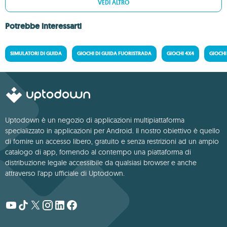
VEDI ALTRO
Potrebbe interessarti
SIMULATORI DI GUIDA
GIOCHI DI GUIDA FUORISTRADA
GIOCHI 4X4
GIOCHI
Uptodown è un negozio di applicazioni multipiattaforma
specializzato in applicazioni per Android. Il nostro obiettivo è quello
di fornire un accesso libero, gratuito e senza restrizioni ad un ampio
catalogo di app, fornendo al contempo una piattaforma di
distribuzione legale accessibile da qualsiasi browser e anche
attraverso l'app ufficiale di Uptodown.