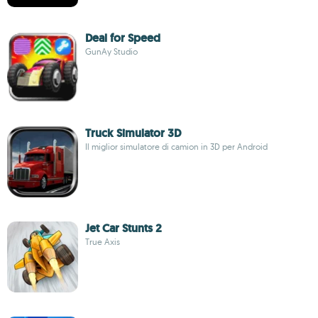
Deal for Speed
GunAy Studio
Truck Simulator 3D
Il miglior simulatore di camion in 3D per Android
Jet Car Stunts 2
True Axis