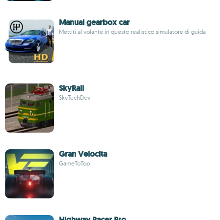
Manual gearbox car
Mettiti al volante in questo realistico simulatore di guida
SkyRail
SkyTechDev
Gran Velocita
GameToTop
Highway Racer Pro