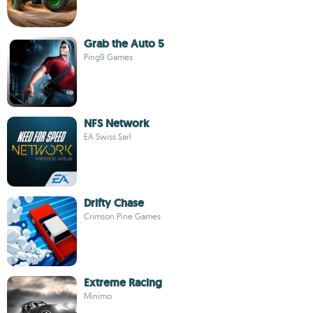
Grab the Auto 5
Ping9 Games
NFS Network
EA Swiss Sarl
Drifty Chase
Crimson Pine Games
Extreme Racing
Minimo