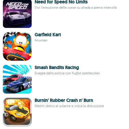
Need for Speed No Limits
Vivi l’emozione delle corse su strada a piena intensità
Garfield Kart
Anuman
Smash Bandits Racing
Scappa dalla polizia con fughe spettacolari
Burnin' Rubber Crash n' Burn
Mettiti dietro al volante e inizia la distruzione