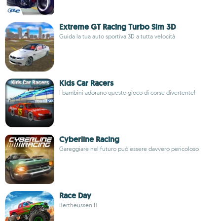
Extreme GT Racing Turbo Sim 3D
Guida la tua auto sportiva 3D a tutta velocità
Kids Car Racers
I bambini adorano questo gioco di corse divertente!
Cyberline Racing
Gareggiare nel futuro può essere davvero pericoloso
Race Day
Bertheussen IT