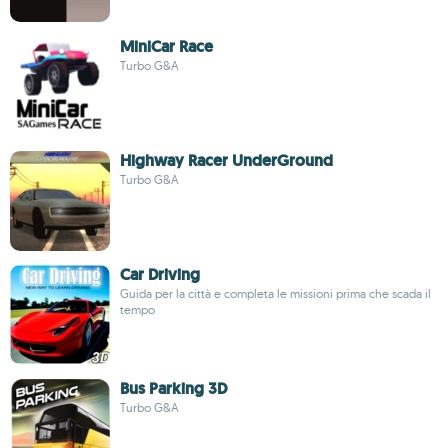
MiniCar Race
Turbo G&A
Highway Racer UnderGround
Turbo G&A
Car Driving
Guida per la città e completa le missioni prima che scada il
tempo
Bus Parking 3D
Turbo G&A