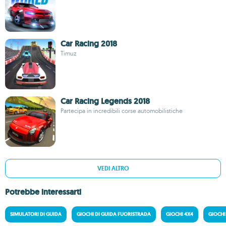
Car Racing 2018
Timuz
Car Racing Legends 2018
Partecipa in incredibili corse automobilistiche
VEDI ALTRO
Potrebbe interessarti
SIMULATORI DI GUIDA
GIOCHI DI GUIDA FUORISTRADA
GIOCHI 4X4
GIOCHI