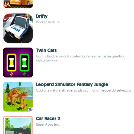
Drifty
Rocket Vulture
Twin Cars
Controlla due veicoli contemporaneamente tra quattro
corsie infinite
Leopard Simulator Fantasy Jungle
Goditi la natura attraverso gli occhi di un leopardo selvatico
Car Racer 2
Rasel Apps Inc.