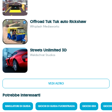
Offroad Tuk Tuk auto Rickshaw
Whiplash Mediaworks
Streets Unlimited 3D
Waldschrat Studios
VEDI ALTRO
Potrebbe interessarti
SIMULATORI DI GUIDA
GIOCHI DI GUIDA FUORISTRADA
GIOCHI 4X4
GIOCHI