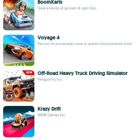
BoomKarts
Gare a bordo di go-kart di ogni tipo
Voyage 4
Percorri le autostrade russe in questo emozionante titolo
Off-Road Heavy Truck Driving Simulator
PenguinFly Inc.
Krazy Drift
WINR Games Inc