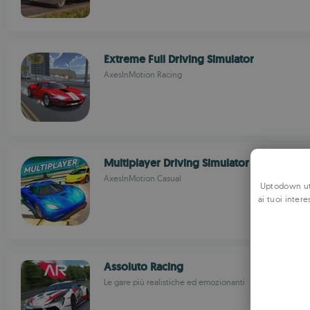
Extreme Full Driving Simulator
AxesInMotion Racing
Multiplayer Driving Simulator
AxesInMotion Casual
Uptodown uti
ai tuoi intere
Assoluto Racing
Le gare più realistiche ed emozionanti