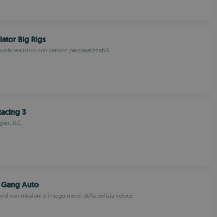
lator Big Rigs
uida realistico con camion personalizzabili
Racing 3
ies, LLC
s Gang Auto
ld con missioni e inseguimenti della polizia veloce