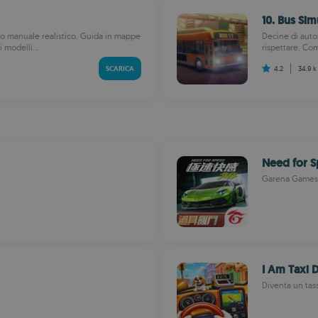
10. Bus Sim
bio manuale realistico. Guida in mappe
Decine di autob
 modelli...
rispettare. Com
SCARICA
4.2
34.9 
Need for 
Garena Games
I Am Taxi D
Diventa un tas