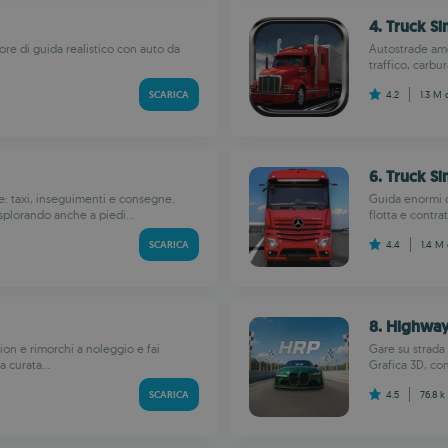
4. Truck S
ore di guida realistico con auto da
Autostrade ame
traffico, carbu
SCARICA
4.2
1.3 M
6. Truck Si
e: taxi, inseguimenti e consegne.
Guida enormi ca
plorando anche a piedi...
flotta e contra
SCARICA
4.4
1.4 M
8. Highway
mion e rimorchi a noleggio e fai
Gare su strada 
 curata...
Grafica 3D, com
SCARICA
4.5
76.8 k