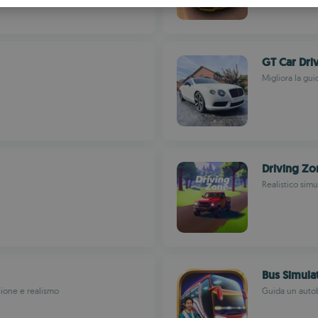
S
R
GT Car Dri
Migliora la gu
Driving Zo
Realistico sim
Bus Simula
zione e realismo
Guida un autob