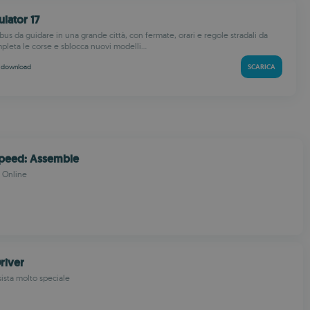
ulator 17
us da guidare in una grande città, con fermate, orari e regole stradali da
pleta le corse e sblocca nuovi modelli...
k
download
SCARICA
Speed: Assemble
 Online
river
sista molto speciale