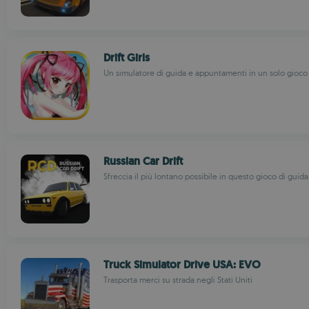
Drift Girls
Un simulatore di guida e appuntamenti in un solo gioco
Russian Car Drift
Sfreccia il più lontano possibile in questo gioco di guid
Truck Simulator Drive USA: EVO
Trasporta merci su strada negli Stati Uniti