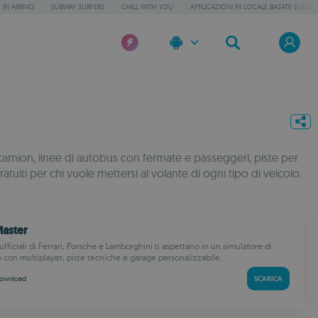
IN ARRIVO
SUBWAY SURFERS
CHILL WITH YOU
APPLICAZIONI IN LOCALE BASATE SULL'IA
per camion, linee di autobus con fermate e passeggeri, piste per
ratuiti per chi vuole mettersi al volante di ogni tipo di veicolo.
Master
ufficiali di Ferrari, Porsche e Lamborghini ti aspettano in un simulatore di
o con multiplayer, piste tecniche e garage personalizzabile...
ownload
SCARICA