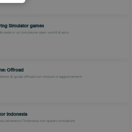
PANISH
OMANIAN
ving Simulator games
ida reale in un simulatore open world di auto
ne: Offroad
ulatore di guida offroad con missioni e aggiornamenti
tor Indonesia
us attraverso l'Indonesia con questo simulatore