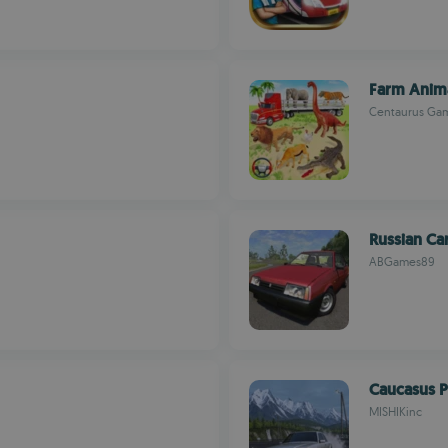
Farm Anima
Centaurus Ga
Russian Ca
ABGames89
Caucasus 
MISHIKinc