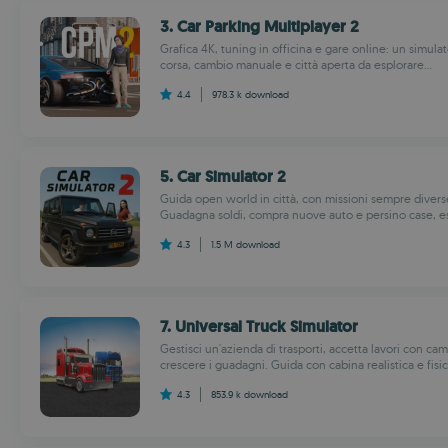
3. Car Parking Multiplayer 2
Grafica 4K, tuning in officina e gare online: un simulat
corsa, cambio manuale e città aperta da esplorare...
4.4
978.3 k
download
5. Car Simulator 2
Guida open world in città, con missioni sempre divers
Guadagna soldi, compra nuove auto e persino case, es
4.3
1.5 M
download
7. Universal Truck Simulator
Gestisci un'azienda di trasporti, accetta lavori con ca
crescere i guadagni. Guida con cabina realistica e fisica
4.3
853.9 k
download