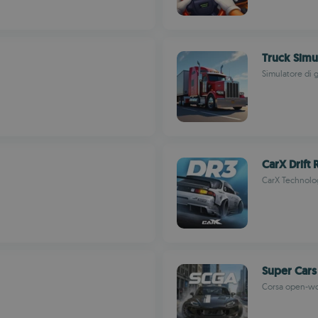
Truck Simu
Simulatore di g
CarX Drift 
CarX Technolog
Super Car
Corsa open-wor