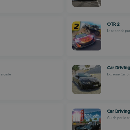
OTR 2
La seconda pun
Car Drivin
a arcade
Extreme Car Si
Car Driving
Guida per le st