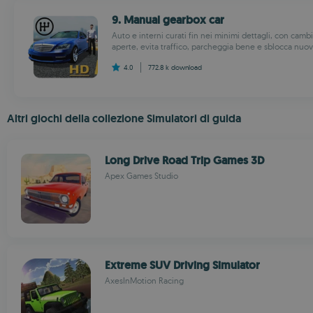
9. Manual gearbox car
Auto e interni curati fin nei minimi dettagli, con cam
aperte, evita traffico, parcheggia bene e sblocca nuovi
4.0
772.8 k
download
Altri giochi della collezione Simulatori di guida
Long Drive Road Trip Games 3D
Apex Games Studio
Extreme SUV Driving Simulator
AxesInMotion Racing