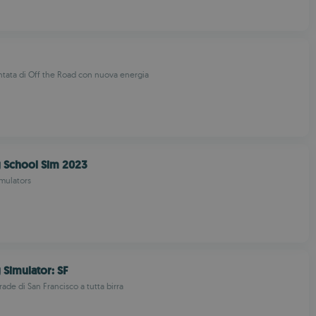
tata di Off the Road con nuova energia
g School Sim 2023
mulators
 Simulator: SF
rade di San Francisco a tutta birra