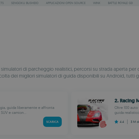
ETS
SENGOKU BUSHIDO
APPLICAZIONI OPEN SOURCE
WINK
BATTLE ROYALE GD
rai simulatori di parcheggio realistici, percorsi su strada aperta 
olta dei migliori simulatori di guida disponibili su Android, tutti g
2. Racing 
gia, guida liberamente e affronta
Oltre 100 auto 
, SUV e camion...
guida realistic
SCARICA
4.4
3 M
d