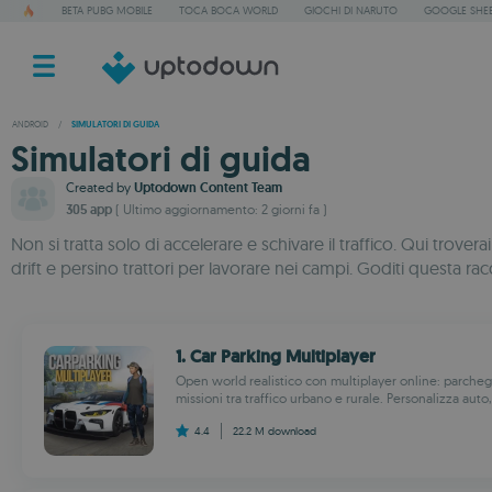
BETA PUBG MOBILE
TOCA BOCA WORLD
GIOCHI DI NARUTO
GOOGLE SHE
ANDROID
/
SIMULATORI DI GUIDA
Simulatori di guida
Created by
Uptodown Content Team
305 app
( Ultimo aggiornamento: 2 giorni fa )
Non si tratta solo di accelerare e schivare il traffico. Qui trove
drift e persino trattori per lavorare nei campi. Goditi questa racc
1. Car Parking Multiplayer
Open world realistico con multiplayer online: parcheg
missioni tra traffico urbano e rurale. Personalizza auto
4.4
22.2 M
download