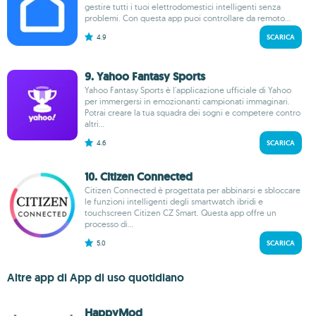
gestire tutti i tuoi elettrodomestici intelligenti senza
problemi. Con questa app puoi controllare da remoto...
4.9
SCARICA
9. Yahoo Fantasy Sports
Yahoo Fantasy Sports è l'applicazione ufficiale di Yahoo
per immergersi in emozionanti campionati immaginari.
Potrai creare la tua squadra dei sogni e competere contro
altri...
4.6
SCARICA
10. Citizen Connected
Citizen Connected è progettata per abbinarsi e sbloccare
le funzioni intelligenti degli smartwatch ibridi e
touchscreen Citizen CZ Smart. Questa app offre un
processo di...
5.0
SCARICA
Altre app di App di uso quotidiano
HappyMod