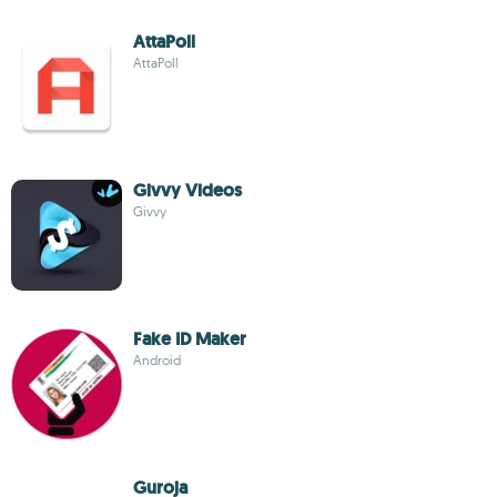
AttaPoll
AttaPoll
Givvy Videos
Givvy
Fake ID Maker
Android
Guroja