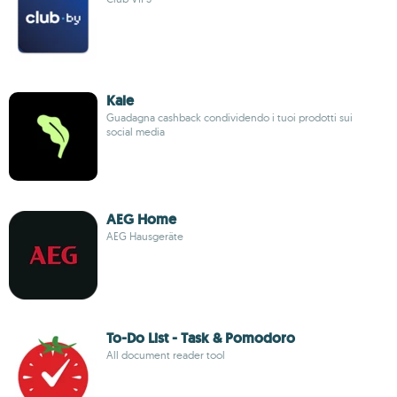
Kale
Guadagna cashback condividendo i tuoi prodotti sui
social media
AEG Home
AEG Hausgeräte
To-Do List - Task & Pomodoro
All document reader tool