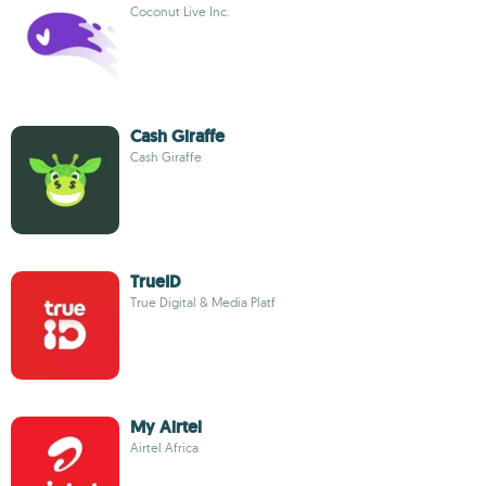
Coconut Live Inc.
Cash Giraffe
Cash Giraffe
TrueID
True Digital & Media Platf
My Airtel
Airtel Africa