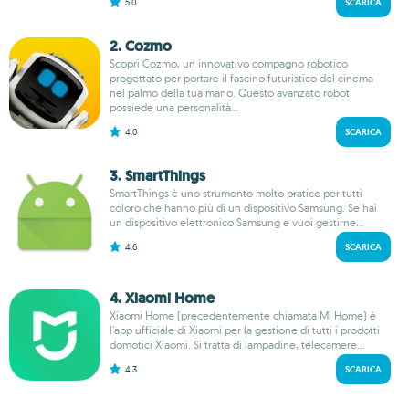
5.0
SCARICA
2. Cozmo
Scopri Cozmo, un innovativo compagno robotico
progettato per portare il fascino futuristico del cinema
nel palmo della tua mano. Questo avanzato robot
possiede una personalità...
4.0
SCARICA
3. Smart​Things
SmartThings è uno strumento molto pratico per tutti
coloro che hanno più di un dispositivo Samsung. Se hai
un dispositivo elettronico Samsung e vuoi gestirne...
4.6
SCARICA
4. Xiaomi Home
Xiaomi Home (precedentemente chiamata Mi Home) è
l'app ufficiale di Xiaomi per la gestione di tutti i prodotti
domotici Xiaomi. Si tratta di lampadine, telecamere...
4.3
SCARICA