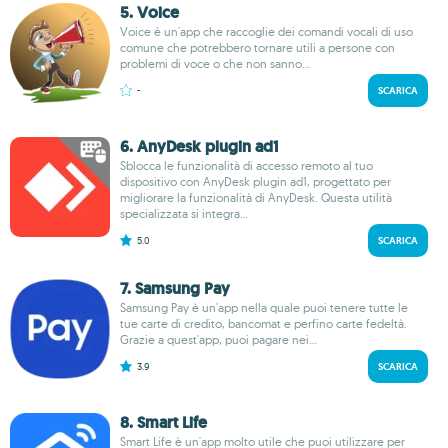
5. Voice
Voice è un'app che raccoglie dei comandi vocali di uso
comune che potrebbero tornare utili a persone con
problemi di voce o che non sanno...
-
SCARICA
6. AnyDesk plugin ad1
Sblocca le funzionalità di accesso remoto al tuo
dispositivo con AnyDesk plugin ad1, progettato per
migliorare la funzionalità di AnyDesk. Questa utilità
specializzata si integra...
5.0
SCARICA
7. Samsung Pay
Samsung Pay è un'app nella quale puoi tenere tutte le
tue carte di credito, bancomat e perfino carte fedeltà.
Grazie a quest'app, puoi pagare nei...
3.9
SCARICA
8. Smart Life
Smart Life è un'app molto utile che puoi utilizzare per