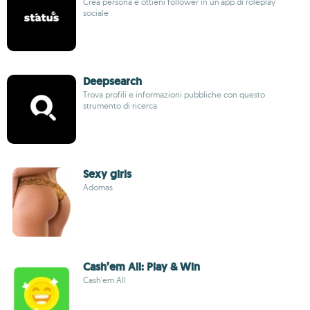
Crea persona e ottieni follower in un'app di roleplay
sociale
Deepsearch
Trova profili e informazioni pubbliche con questo
strumento di ricerca
Sexy girls
Adomas
Cash’em All: Play & Win
Cash'em All