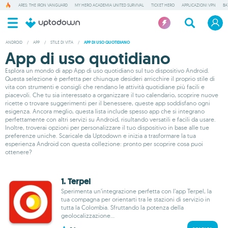
ARES: THE IRON VANGUARD
MY HERO ACADEMIA UNITED SURVIVAL
TICKET HERO
APPLICAZIONI VPN
BA
ANDROID
/
APP
/
STILE DI VITA
/
APP DI USO QUOTIDIANO
App di uso quotidiano
Esplora un mondo di app App di uso quotidiano sul tuo dispositivo Android.
Questa selezione è perfetta per chiunque desideri arricchire il proprio stile di
vita con strumenti e consigli che rendano le attività quotidiane più facili e
piacevoli. Che tu sia interessato a organizzare il tuo calendario, scoprire nuove
ricette o trovare suggerimenti per il benessere, queste app soddisfano ogni
esigenza. Ancora meglio, questa lista include spesso app che si integrano
perfettamente con altri servizi su Android, risultando versatili e facili da usare.
Inoltre, troverai opzioni per personalizzare il tuo dispositivo in base alle tue
preferenze uniche. Scaricale da Uptodown e inizia a trasformare la tua
esperienza Android con questa collezione: pronto per scoprire cosa puoi
ottenere?
1. Terpel
Sperimenta un’integrazione perfetta con l’app Terpel, la
tua compagna per orientarti tra le stazioni di servizio in
tutta la Colombia. Sfruttando la potenza della
geolocalizzazione...