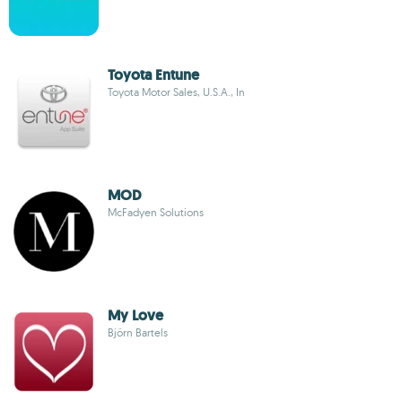
Toyota Entune
Toyota Motor Sales, U.S.A., In
MOD
McFadyen Solutions
My Love
Björn Bartels