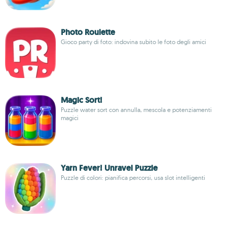
Photo Roulette
Gioco party di foto: indovina subito le foto degli amici
Magic Sort!
Puzzle water sort con annulla, mescola e potenziamenti
magici
Yarn Fever! Unravel Puzzle
Puzzle di colori: pianifica percorsi, usa slot intelligenti