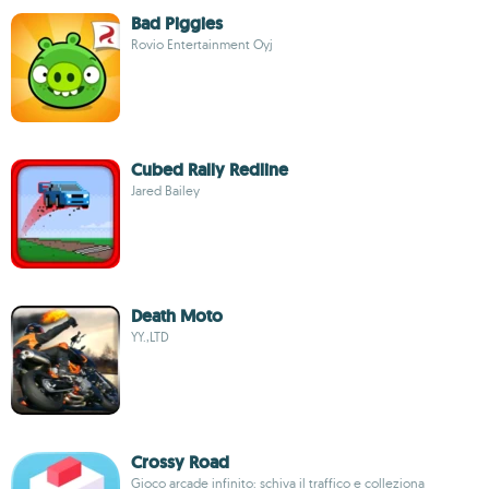
Bad Piggies
Rovio Entertainment Oyj
Cubed Rally Redline
Jared Bailey
Death Moto
YY.,LTD
Crossy Road
Gioco arcade infinito: schiva il traffico e colleziona