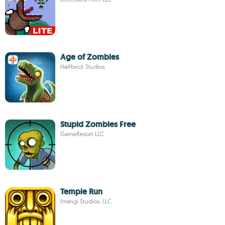
Age of Zombies
Halfbrick Studios
Stupid Zombies Free
GameResort LLC
Temple Run
Imangi Studios, LLC