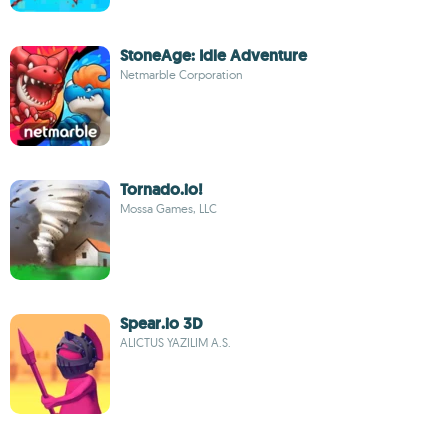
StoneAge: Idle Adventure
Netmarble Corporation
Tornado.io!
Mossa Games, LLC
Spear.io 3D
ALICTUS YAZILIM A.S.