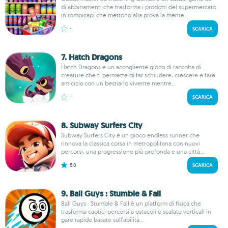
di abbinamenti che trasforma i prodotti del supermercato
in rompicapi che mettono alla prova la mente...
-
SCARICA
7. Hatch Dragons
Hatch Dragons è un accogliente gioco di raccolta di
creature che ti permette di far schiudere, crescere e fare
amicizia con un bestiario vivente mentre...
-
SCARICA
8. Subway Surfers City
Subway Surfers City è un gioco endless runner che
rinnova la classica corsa in metropolitana con nuovi
percorsi, una progressione più profonda e una città...
5.0
SCARICA
9. Ball Guys : Stumble & Fall
Ball Guys : Stumble & Fall è un platform di fisica che
trasforma caotici percorsi a ostacoli e scalate verticali in
gare rapide basate sull’abilità...