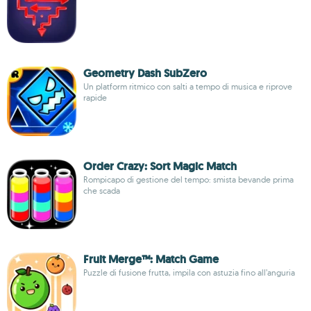
Geometry Dash SubZero
Un platform ritmico con salti a tempo di musica e riprove
rapide
Order Crazy: Sort Magic Match
Rompicapo di gestione del tempo: smista bevande prima
che scada
Fruit Merge™: Match Game
Puzzle di fusione frutta, impila con astuzia fino all’anguria