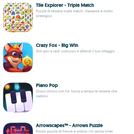
Tile Explorer - Triple Match
Puzzle di tessere triple match, rilassante e molto
strategico
Crazy Fox - Big Win
Slot spin e raid: costruisci e difendi il tuo villaggio
Piano Pop
Gioco ritmico con hit: tocca a tempo le tessere che
cadono
Arrowscapes™ - Arrows Puzzle
Risolvi puzzle di frecce e ordina i tiri senza timer