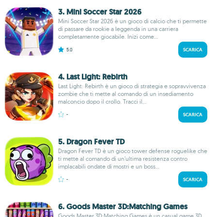
3. Mini Soccer Star 2026
Mini Soccer Star 2026 è un gioco di calcio che ti permette
di passare da rookie a leggenda in una carriera
completamente giocabile. Inizi come...
5.0
SCARICA
4. Last Light: Rebirth
Last Light: Rebirth è un gioco di strategia e sopravvivenza
zombie che ti mette al comando di un insediamento
malconcio dopo il crollo. Tracci il...
-
SCARICA
5. Dragon Fever TD
Dragon Fever TD è un gioco tower defense roguelike che
ti mette al comando di un’ultima resistenza contro
implacabili ondate di mostri e un boss...
-
SCARICA
6. Goods Master 3D:Matching Games
Goods Master 3D:Matching Games è un casual game 3D