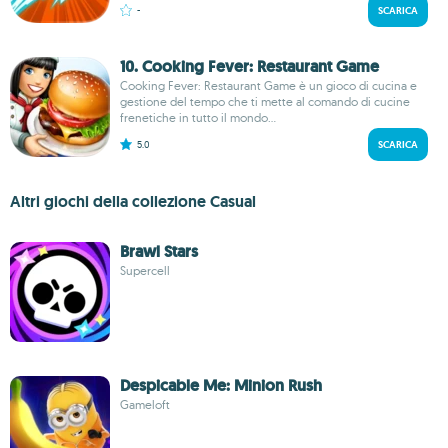
-
SCARICA
10. Cooking Fever: Restaurant Game
Cooking Fever: Restaurant Game è un gioco di cucina e
gestione del tempo che ti mette al comando di cucine
frenetiche in tutto il mondo...
5.0
SCARICA
Altri giochi della collezione Casual
Brawl Stars
Supercell
Despicable Me: Minion Rush
Gameloft