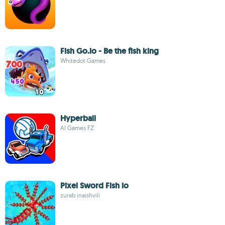
Fish Go.io - Be the fish king
Whitedot Games
Hyperball
AI Games FZ
Pixel Sword Fish io
zurab inaishvili