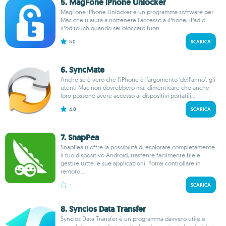
5. MagFone iPhone Unlocker
MagFone iPhone Unlocker è un programma software per
Mac che ti aiuta a riottenere l’accesso a iPhone, iPad o
iPod touch quando sei bloccato fuori...
5.0
SCARICA
6. SyncMate
Anche se è vero che l’iPhone è l’argomento ‘dell’anno’, gli
utenti Mac non dovrebbero mai dimenticare che anche
loro possono avere accesso ai dispositivi portatili...
4.0
SCARICA
7. SnapPea
SnapPea ti offre la possibilità di esplorare completamente
il tuo dispositivo Android, trasferire facilmente file e
gestire tutte le sue applicazioni. Potrai controllare in
remoto...
-
SCARICA
8. Syncios Data Transfer
Syncios Data Transfer è un programma davvero utile e