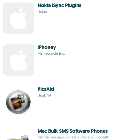
Nokia iSync Plugins
Nokia
iPhoney
Marketcircle Inc.
PicsAid
DigiDNA
Mac Bulk SMS Software Phones
Manda messaggi di testo SMS a più contatti