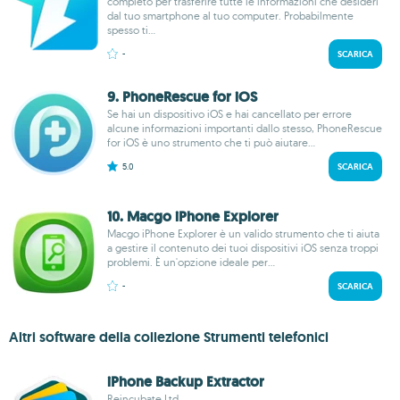
completo per trasferire tutte le informazioni che desideri
dal tuo smartphone al tuo computer. Probabilmente
spesso ti...
-
SCARICA
9. PhoneRescue for iOS
Se hai un dispositivo iOS e hai cancellato per errore
alcune informazioni importanti dallo stesso, PhoneRescue
for iOS è uno strumento che ti può aiutare...
5.0
SCARICA
10. Macgo iPhone Explorer
Macgo iPhone Explorer è un valido strumento che ti aiuta
a gestire il contenuto dei tuoi dispositivi iOS senza troppi
problemi. È un'opzione ideale per...
-
SCARICA
Altri software della collezione Strumenti telefonici
iPhone Backup Extractor
Reincubate Ltd.