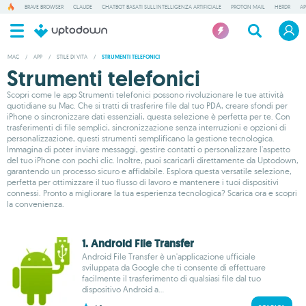
BRAVE BROWSER
CLAUDE
CHATBOT BASATI SULL'INTELLIGENZA ARTIFICIALE
PROTON MAIL
HERDR
AP
MAC
/
APP
/
STILE DI VITA
/
STRUMENTI TELEFONICI
Strumenti telefonici
Scopri come le app Strumenti telefonici possono rivoluzionare le tue attività
quotidiane su Mac. Che si tratti di trasferire file dal tuo PDA, creare sfondi per
iPhone o sincronizzare dati essenziali, questa selezione è perfetta per te. Con
trasferimenti di file semplici, sincronizzazione senza interruzioni e opzioni di
personalizzazione, questi strumenti semplificano la gestione tecnologica.
Immagina di poter inviare messaggi, gestire contatti o personalizzare l'aspetto
del tuo iPhone con pochi clic. Inoltre, puoi scaricarli direttamente da Uptodown,
garantendo un processo sicuro e affidabile. Esplora questa versatile selezione,
perfetta per ottimizzare il tuo flusso di lavoro e mantenere i tuoi dispositivi
connessi. Pronto a migliorare la tua esperienza tecnologica? Scarica ora e scopri
la convenienza.
1. Android File Transfer
Android File Transfer è un'applicazione ufficiale
sviluppata da Google che ti consente di effettuare
facilmente il trasferimento di qualsiasi file dal tuo
dispositivo Android a...