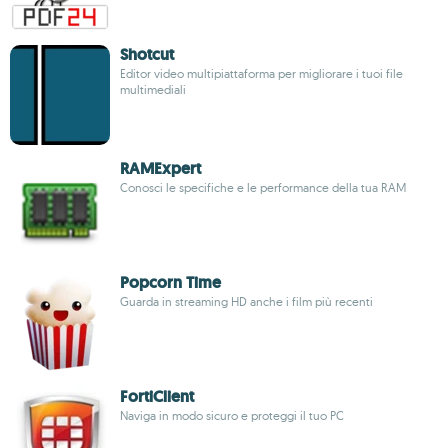
Shotcut
Editor video multipiattaforma per migliorare i tuoi file
multimediali
RAMExpert
Conosci le specifiche e le performance della tua RAM
Popcorn Time
Guarda in streaming HD anche i film più recenti
FortiClient
Naviga in modo sicuro e proteggi il tuo PC