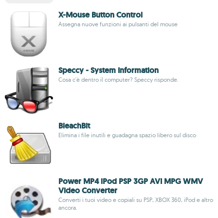
X-Mouse Button Control
Assegna nuove funzioni ai pulsanti del mouse
Speccy - System Information
Cosa c'è dentro il computer? Speccy risponde.
BleachBit
Elimina i file inutili e guadagna spazio libero sul disco
Power MP4 iPod PSP 3GP AVI MPG WMV
Video Converter
Converti i tuoi video e copiali su PSP, XBOX 360, iPod e altro
ancora.