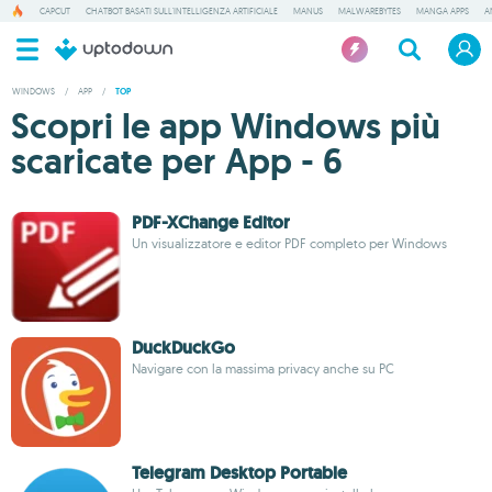
CAPCUT
CHATBOT BASATI SULL'INTELLIGENZA ARTIFICIALE
MANUS
MALWAREBYTES
MANGA APPS
A
WINDOWS
/
APP
/
TOP
Scopri le app Windows più
scaricate per App - 6
PDF-XChange Editor
Un visualizzatore e editor PDF completo per Windows
DuckDuckGo
Navigare con la massima privacy anche su PC
Telegram Desktop Portable