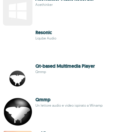
Acethinker
Resonic
Liqube Audio
Qt-based Multimedia Player
Qmmp
Qmmp
Un lettore audio e video ispirato a Winamp