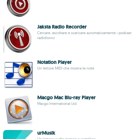
Jaksta Radio Recorder
Cercare, ascoltare e scaricare automaticamente i podcast
radiofonici
Notation Player
Un lettore MIDI che mostra le note
Macgo Mac Blu-ray Player
Macgo International Ltd.
urMusik
Un lettore audio pratico e semplice