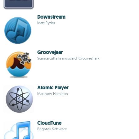
Downstream
Matt Ryder
Groovejaar
Scarica tutta la musica di Grooveshark
Atomic Player
Matthew Hamilton
CloudTune
Brightek Software