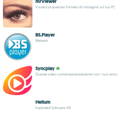
mrViewer
Visualizza qualsiasi formato di immagine sul tuo PC
BS.Player
Webteh
Syncplay
Guarda video contemporaneamente con i tuoi amici
Helium
Imploded Software AB