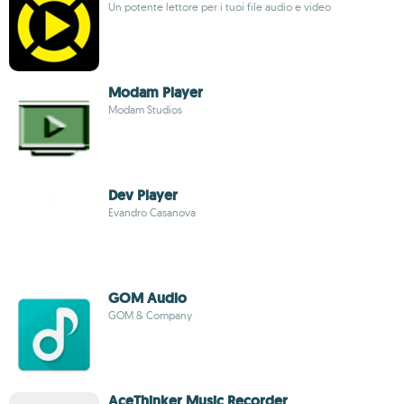
Un potente lettore per i tuoi file audio e video
Modam Player
Modam Studios
Dev Player
Evandro Casanova
GOM Audio
GOM & Company
AceThinker Music Recorder