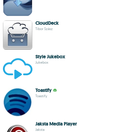
CloudDeck
Tibor Szász
Style Jukebox
Jukebox
Toastify
Toastify
Jaksta Media Player
Jaksta