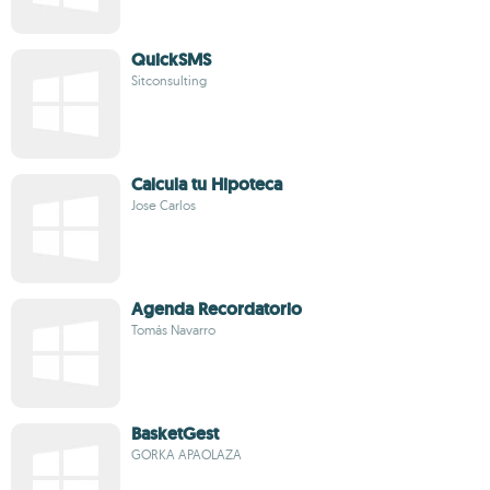
QuickSMS
Sitconsulting
Calcula tu Hipoteca
Jose Carlos
Agenda Recordatorio
Tomás Navarro
BasketGest
GORKA APAOLAZA