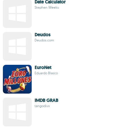
Date Calculator
Stephen Weeks
Deudos
Deudos.com
EuroNet
Eduardo Blasco
IMDB GRAB
tangodivx