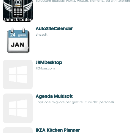
Sbloccare qualsiasi Nokia, Alcatel, Siemens.. ed altri telefoni
AutoSiteCalendar
Brizsoft
JRMDesktop
JRMora.com
Agenda Multisoft
L'opzione migliore per gestire i tuoi dati personali
IKEA Kitchen Planner