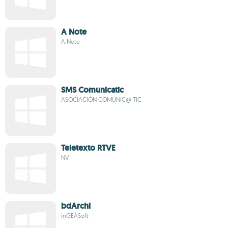
A Note
A Note
SMS Comunicatic
ASOCIACIÓN COMUNIC@ TIC
Teletexto RTVE
NV
bdArchi
inGEASoft