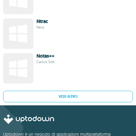
Ntrac
Neot
Notas++
Carluis Soft
VEDI ALTRO
Uptodown è un negozio di applicazioni multipiattaforma