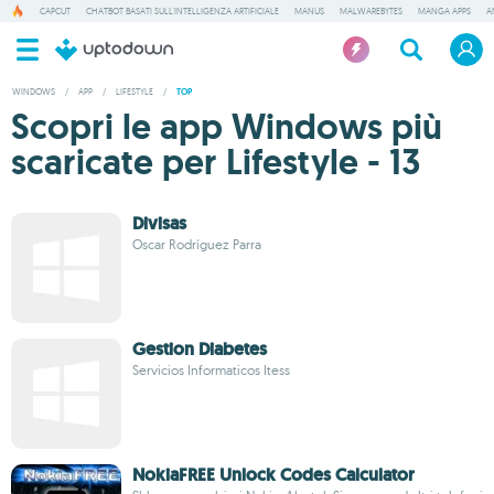
CAPCUT
CHATBOT BASATI SULL'INTELLIGENZA ARTIFICIALE
MANUS
MALWAREBYTES
MANGA APPS
A
WINDOWS
/
APP
/
LIFESTYLE
/
TOP
Scopri le app Windows più
scaricate per Lifestyle - 13
Divisas
Oscar Rodríguez Parra
Gestion Diabetes
Servicios Informaticos Itess
NokiaFREE Unlock Codes Calculator