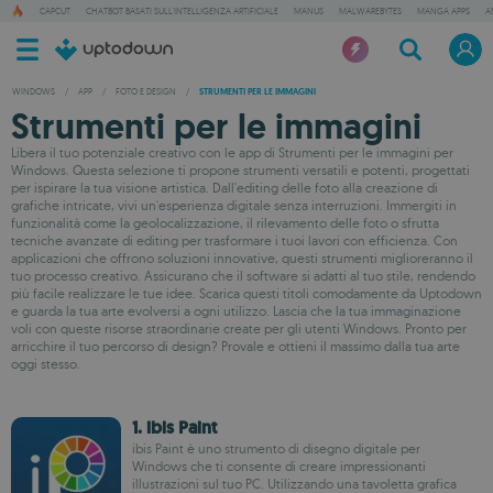
CAPCUT
CHATBOT BASATI SULL'INTELLIGENZA ARTIFICIALE
MANUS
MALWAREBYTES
MANGA APPS
A
WINDOWS
/
APP
/
FOTO E DESIGN
/
STRUMENTI PER LE IMMAGINI
Strumenti per le immagini
Libera il tuo potenziale creativo con le app di Strumenti per le immagini per
Windows. Questa selezione ti propone strumenti versatili e potenti, progettati
per ispirare la tua visione artistica. Dall'editing delle foto alla creazione di
grafiche intricate, vivi un'esperienza digitale senza interruzioni. Immergiti in
funzionalità come la geolocalizzazione, il rilevamento delle foto o sfrutta
tecniche avanzate di editing per trasformare i tuoi lavori con efficienza. Con
applicazioni che offrono soluzioni innovative, questi strumenti miglioreranno il
tuo processo creativo. Assicurano che il software si adatti al tuo stile, rendendo
più facile realizzare le tue idee. Scarica questi titoli comodamente da Uptodown
e guarda la tua arte evolversi a ogni utilizzo. Lascia che la tua immaginazione
voli con queste risorse straordinarie create per gli utenti Windows. Pronto per
arricchire il tuo percorso di design? Provale e ottieni il massimo dalla tua arte
oggi stesso.
1. ibis Paint
ibis Paint è uno strumento di disegno digitale per
Windows che ti consente di creare impressionanti
illustrazioni sul tuo PC. Utilizzando una tavoletta grafica