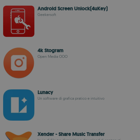
Android Screen Unlock(4uKey)
Geekersoft
4k Stogram
Open Media OOO
Lunacy
Un software di grafica pratico e intuitivo
Xender - Share Music Transfer