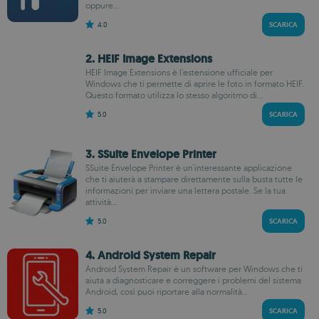
oppure...
4.0
SCARICA
2. HEIF Image Extensions
HEIF Image Extensions è l'estensione ufficiale per
Windows che ti permette di aprire le foto in formato HEIF.
Questo formato utilizza lo stesso algoritmo di...
5.0
SCARICA
3. SSuite Envelope Printer
SSuite Envelope Printer è un'interessante applicazione
che ti aiuterà a stampare direttamente sulla busta tutte le
informazioni per inviare una lettera postale. Se la tua
attività...
5.0
SCARICA
4. Android System Repair
Android System Repair è un software per Windows che ti
aiuta a diagnosticare e correggere i problemi del sistema
Android, così puoi riportare alla normalità...
5.0
SCARICA