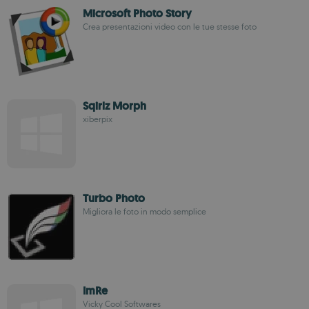
Microsoft Photo Story
Crea presentazioni video con le tue stesse foto
Sqirlz Morph
xiberpix
Turbo Photo
Migliora le foto in modo semplice
ImRe
Vicky Cool Softwares