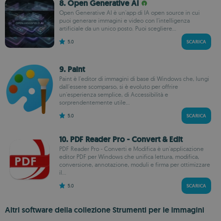
8. Open Generative AI
Open Generative AI è un'app di IA open source in cui
puoi generare immagini e video con l'intelligenza
artificiale da un unico posto. Puoi scegliere...
5.0
SCARICA
9. Paint
Paint è l'editor di immagini di base di Windows che, lungi
dall'essere scomparso, si è evoluto per offrire
un'esperienza semplice, di Accessibilità e
sorprendentemente utile...
5.0
SCARICA
10. PDF Reader Pro - Convert & Edit
PDF Reader Pro - Converti e Modifica è un'applicazione
editor PDF per Windows che unifica lettura, modifica,
conversione, annotazione, moduli e firma per ottimizzare
il...
5.0
SCARICA
Altri software della collezione Strumenti per le immagini