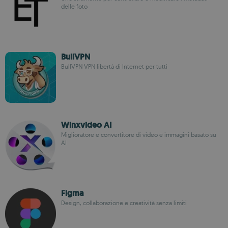
delle foto
BullVPN
BullVPN VPN libertà di Internet per tutti
Winxvideo AI
Miglioratore e convertitore di video e immagini basato su
AI
Figma
Design, collaborazione e creatività senza limiti