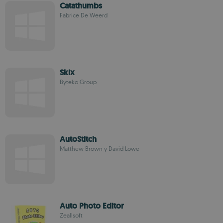
Catathumbs
Fabrice De Weerd
Skix
Byteko Group
AutoStitch
Matthew Brown y David Lowe
Auto Photo Editor
Zeallsoft