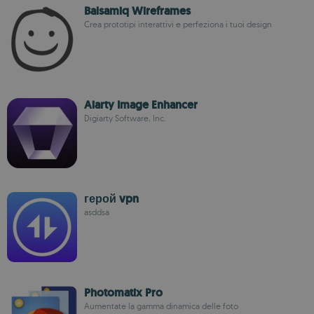
Balsamiq Wireframes
Crea prototipi interattivi e perfeziona i tuoi design
Aiarty Image Enhancer
Digiarty Software, Inc.
герой vpn
asddsa
Photomatix Pro
Aumentate la gamma dinamica delle foto