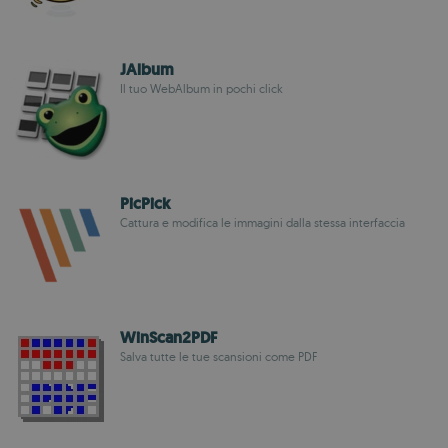
JAlbum
Il tuo WebAlbum in pochi click
PicPick
Cattura e modifica le immagini dalla stessa interfaccia
WinScan2PDF
Salva tutte le tue scansioni come PDF