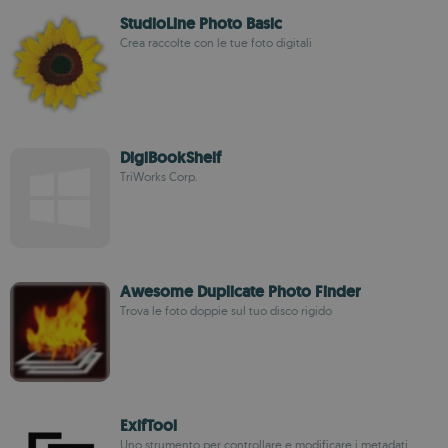
StudioLine Photo Basic
Crea raccolte con le tue foto digitali
DigiBookShelf
TriWorks Corp.
Awesome Duplicate Photo Finder
Trova le foto doppie sul tuo disco rigido
ExifTool
Uno strumento per controllare e modificare i metadati