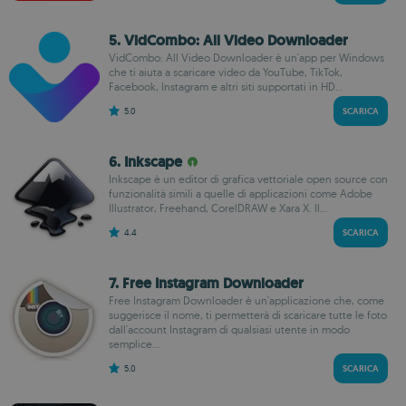
5. VidCombo: All Video Downloader
VidCombo: All Video Downloader è un'app per Windows
che ti aiuta a scaricare video da YouTube, TikTok,
Facebook, Instagram e altri siti supportati in HD...
5.0
SCARICA
6. Inkscape
Inkscape è un editor di grafica vettoriale open source con
funzionalità simili a quelle di applicazioni come Adobe
Illustrator, Freehand, CorelDRAW e Xara X. Il...
4.4
SCARICA
7. Free Instagram Downloader
Free Instagram Downloader è un'applicazione che, come
suggerisce il nome, ti permetterà di scaricare tutte le foto
dall'account Instagram di qualsiasi utente in modo
semplice...
5.0
SCARICA