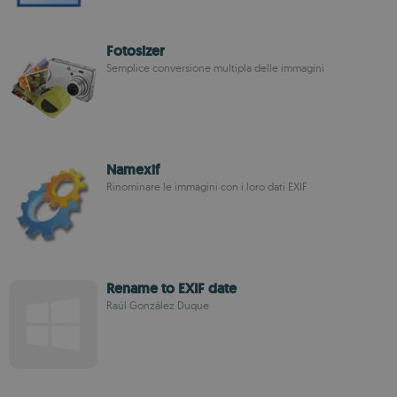
Fotosizer
Semplice conversione multipla delle immagini
Namexif
Rinominare le immagini con i loro dati EXIF
Rename to EXIF date
Raúl González Duque