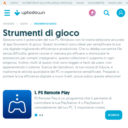
CAPCUT
CHATBOT BASATI SULL'INTELLIGENZA ARTIFICIALE
MANUS
MALWAREBYTES
MANGA APPS
A
WINDOWS
/
GIOCHI
/
STRUMENTI DI GIOCO
Strumenti di gioco
Sblocca tutto il potenziale del tuo PC Windows con la nostra selezione accurata
di app Strumenti di gioco. Questi strumenti sono ideati per semplificare la tua
vita digitale migliorando efficienza e produttività. Che tu debba convertire file
senza difficoltà, gestire risorse in maniera più efficace o ottimizzare le
prestazioni per compiti impegnativi, questa collezione ti supporta in ogni
esigenza. Inoltre, molti di questi titoli sono leggeri e facili da usare, non
appesantendo il sistema. Scarica da Uptodown, la tua risorsa di fiducia, e
trasforma le attività quotidiane del PC in esperienze semplificate. Preparati a
portare la tua efficienza digitale a nuovi livelli: prova subito questa selezione!
1. PS Remote Play
PS Remote Play è un programma che ti permette di
controllare la tua PlayStation 4 o PlayStation 5
comodamente dal tuo PC. È importante notare...
4.4
SCARICA