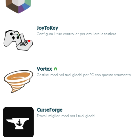
JoyToKey
Configura il tuo controller per emulare la tastiera
Vortex
Gestisci mod nei tuoi giochi per PC con questo strumento
CurseForge
Trova i migliori mod per i tuoi giochi