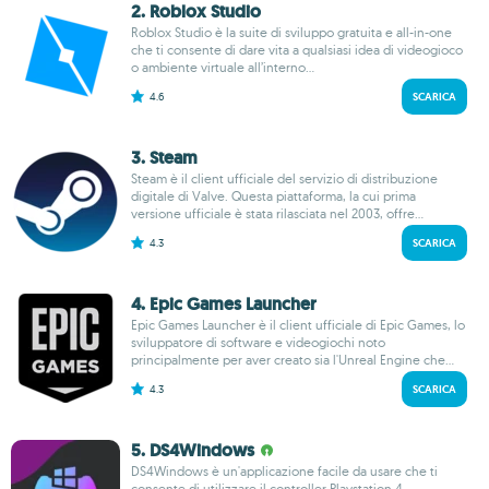
2. Roblox Studio
Roblox Studio è la suite di sviluppo gratuita e all-in-one
che ti consente di dare vita a qualsiasi idea di videogioco
o ambiente virtuale all’interno...
4.6
SCARICA
3. Steam
Steam è il client ufficiale del servizio di distribuzione
digitale di Valve. Questa piattaforma, la cui prima
versione ufficiale è stata rilasciata nel 2003, offre...
4.3
SCARICA
4. Epic Games Launcher
Epic Games Launcher è il client ufficiale di Epic Games, lo
sviluppatore di software e videogiochi noto
principalmente per aver creato sia l'Unreal Engine che...
4.3
SCARICA
5. DS4Windows
DS4Windows è un'applicazione facile da usare che ti
consente di utilizzare il controller Playstation 4