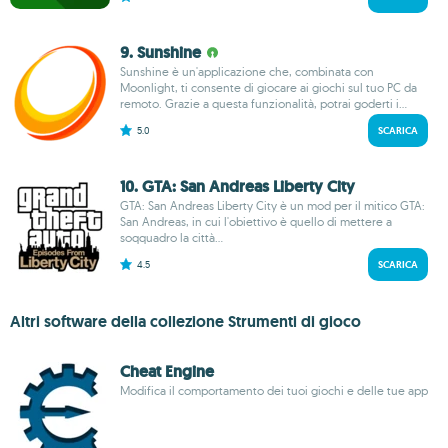
9. Sunshine
Sunshine è un'applicazione che, combinata con
Moonlight, ti consente di giocare ai giochi sul tuo PC da
remoto. Grazie a questa funzionalità, potrai goderti i...
5.0
SCARICA
10. GTA: San Andreas Liberty City
GTA: San Andreas Liberty City è un mod per il mitico GTA:
San Andreas, in cui l'obiettivo è quello di mettere a
soqquadro la città...
4.5
SCARICA
Altri software della collezione Strumenti di gioco
Cheat Engine
Modifica il comportamento dei tuoi giochi e delle tue app