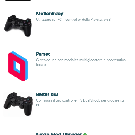
MotioninJoy
Utilizzare sul PC il controller della Playstation 3
Parsec
Gioca online con modalità multigiocatore e cooperativa
locale
Better DS3
Configura il tuo controller PS DualShock per giocare sul
PC
Nexus Mod Manager