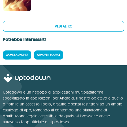
VEDI ALTRO
Potrebbe interessarti
GAME LAUNCHER
APP OPEN SOURCE
Uptodown è un negozio di applicazioni multipiattaforma
specializzato in applicazioni per Android. Il nostro obiettivo è quello
di fornire un accesso libero, gratuito e senza restrizioni ad un ampio
catalogo di app, fornendo al contempo una piattaforma di
distribuzione legale accessibile da qualsiasi browser e anche
attraverso l'app ufficiale di Uptodown.