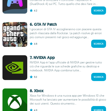
(DualShock 4) sul PC. Tutto quello che devi fare in...
4.2
SCARICA
6. GTA IV Patch
I giocatori di GTA IV accoglieranno con piacere questa
patch rilasciata dalla Rockstar. La patch risolve gli errori
più comuni presenti nel gioco ed aggiunge...
4.6
SCARICA
7. NVIDIA App
NVIDIA App è l'app ufficiale di NVIDIA per gestire tutto
ciò che riguarda le sue schede grafiche su desktop e
notebook. NVIDIA App combina tutte...
5.0
SCARICA
8. Xbox
Xbox for Windows è una nuova app per Windows 10 che
Microsoft ha lanciato per aumentare le possibilità di gioco
dei suoi utenti. Questo strumento...
4.3
SCARICA