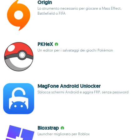
Origin
Lo strumento necessario per giocare a Mass Effect,
Battlefield o FIFA
PKHeX
Un editor per i salvataggi dei giochi Pokémon
MagFone Android Unlocker
Sblocca schermi Android e aggira FRP, senza password
Bloxstrap
Launcher migliorato per Roblox