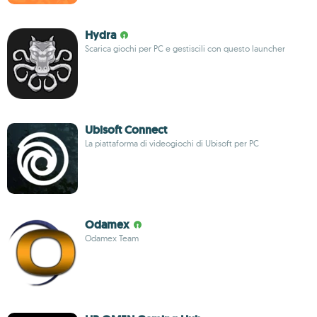
Hydra
Scarica giochi per PC e gestiscili con questo launcher
Ubisoft Connect
La piattaforma di videogiochi di Ubisoft per PC
Odamex
Odamex Team