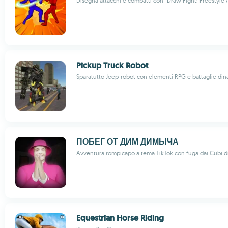
Disegna attacchi e combatti con "Draw Fight: Freestyle 
Pickup Truck Robot
Sparatutto Jeep-robot con elementi RPG e battaglie di
ПОБЕГ ОТ ДИМ ДИМЫЧА
Avventura rompicapo a tema TikTok con fuga dai Cubi d
Equestrian Horse Riding