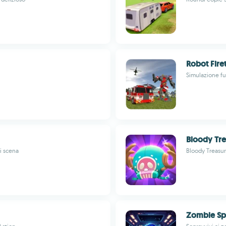
Robot Fire
Simulazione fut
Bloody Tre
i scena
Bloody Treasu
Zombie Spa