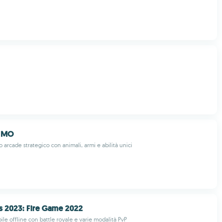
s MO
arcade strategico con animali, armi e abilità unici
 2023: Fire Game 2022
le offline con battle royale e varie modalità PvP