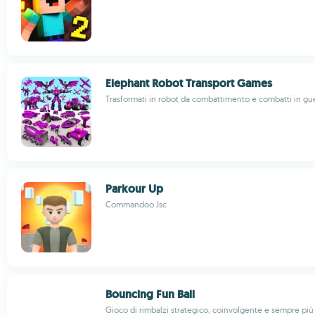
Elephant Robot Transport Games
Trasformati in robot da combattimento e combatti in gue
Parkour Up
Commandoo Jsc
Bouncing Fun Ball
Gioco di rimbalzi strategico, coinvolgente e sempre più