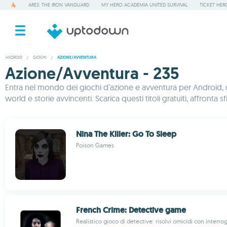
ARES: THE IRON VANGUARD
MY HERO ACADEMIA UNITED SURVIVAL
TICKET HER
ANDROID
/
GIOCHI
/
AZIONE/AVVENTURA
Azione/Avventura - 235
Entra nel mondo dei giochi d’azione e avventura per Android, do
world e storie avvincenti. Scarica questi titoli gratuiti, affront
Nina The Killer: Go To Sleep
Poison Games
French Crime: Detective game
Realistico gioco di detective: risolvi omicidi con interrog