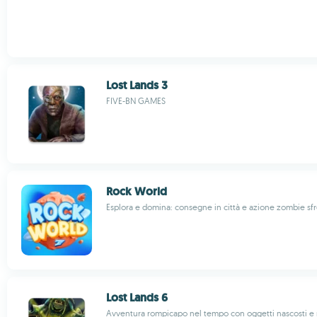
Lost Lands 3
FIVE-BN GAMES
Rock World
Esplora e domina: consegne in città e azione zombie sf
Lost Lands 6
Avventura rompicapo nel tempo con oggetti nascosti e 