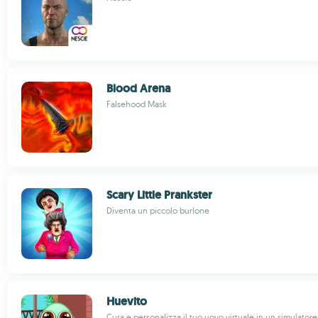
Blood Arena
Falsehood Mask
Scary Little Prankster
Diventa un piccolo burlone
Huevito
Cura e personalizza il tuo uovo virtuale in un simulatore