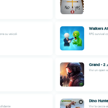
Walkers At
rra su veicoli
RPG survival c
Gran
Vivi un open w
Dino Hunte
 sfidante
Vivi la caccia 