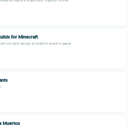
ombie su Marte e smaschera i traditori offline
uilds for Minecraft
aft con tanti design di mobili e arredi in-game
ants
e
us Muertos