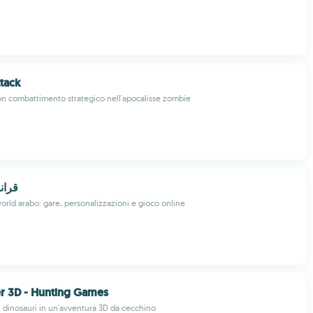
tack
on combattimento strategico nell'apocalisse zombie
d - قراند 2
orld arabo: gare, personalizzazioni e gioco online
r 3D - Hunting Games
ai dinosauri in un'avventura 3D da cecchino