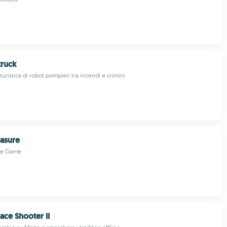
truck
uristica di robot pompieri tra incendi e crimini
asure
re Game
ce Shooter II