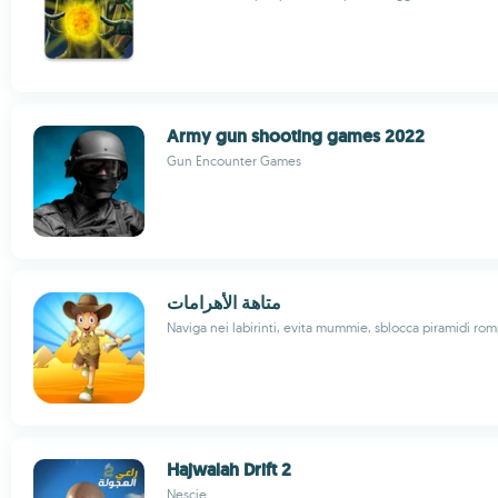
Army gun shooting games 2022
Gun Encounter Games
متاهة الأهرامات
Naviga nei labirinti, evita mummie, sblocca piramidi ro
Hajwalah Drift 2
Nescie