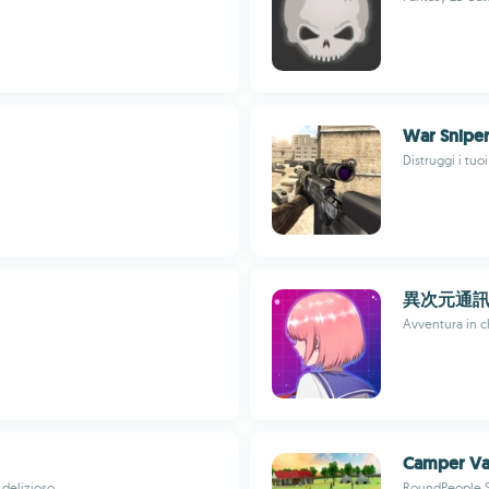
War Sniper
Distruggi i tuo
異次元通訊
Avventura in ch
Camper Van
 delizioso
RoundPeople S