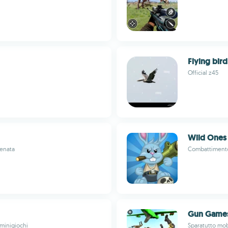
Flying bird
Official z45
Wild One
renata
Combattimento 
Gun Games
minigiochi
Sparatutto mobi