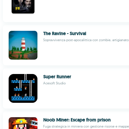
The Ravine - Survival
Sopravvivenza post-apocalittica con zombie, artigianato 
Super Runner
Acesoft Studio
Noob Miner: Escape from prison
Fuga strategica in miniera con gestione risorse e mapp