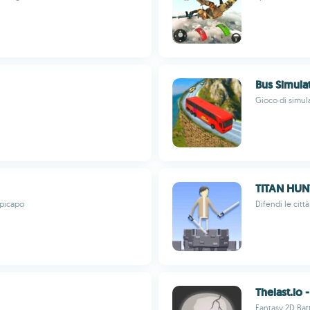
Bus Simula
Gioco di simul
TITAN HUNT
mpicapo
Difendi le citt
Thelast.io 
Fantasy 2D Bat