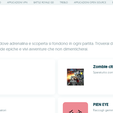
O
APPLICAZIONI VPN
BATTLE ROYALE GD
TREBLO
APPLICAZIONI OPEN SOURCE
ve adrenalina e scoperta si fondono in ogni partita. Troverai di 
a sfide epiche e vivi avventure che non dimenticherai.
Zombie cit
Sparatutto zom
PIEN EYE
atori
Raccogli gemme