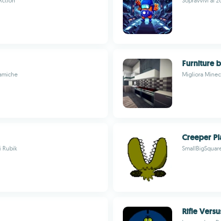
Action
Sopravvivi ai z
Furniture b
namiche
Migliora Minecr
Creeper Pl
i Rubik
SmallBigSquar
Rifle Vers