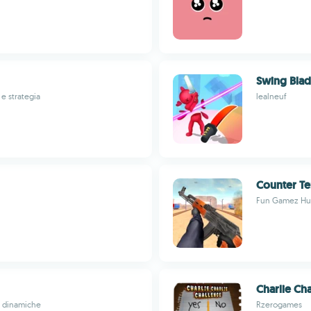
Swing Bla
e strategia
lealneuf
Counter Ter
Fun Gamez Hu
Charlie Cha
e dinamiche
Rzerogames