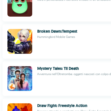
Broken Dawn:Tempest
Hummingbird Mobile Games
Mystery Tales: Til Death
Avventura nell’Oltretomba: oggetti nascosti con colpo d
Draw Fight: Freestyle Action