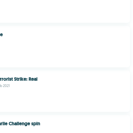
de
rorist Strike: Real
b 2021
rlie Challenge spin