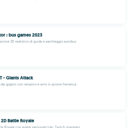
tor : bus games 2023
azione 3D realistico di guida e parcheggio autobus
 - Giants Attack
à dai giganti con rampino e armi in azione frenetica
- 2D Battle Royale
tle Royale con avatar personalizzati, Twitch integrato