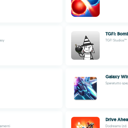
TGF!: Bomb
asy
TGF! Studios™
Galaxy Wi
Sparatutto spa
Drive Ahe
iamenti
Dodreams Ltd.