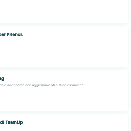
er Friends
ng
ziale avvincente con aggiornamenti e sfide dinamiche
ad! TeamUp