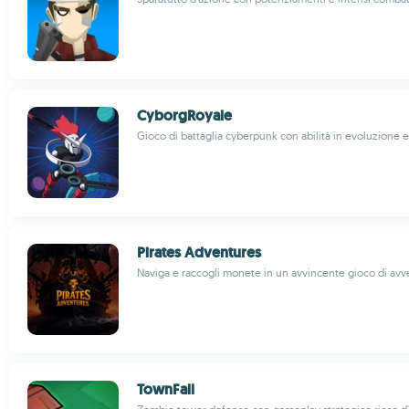
CyborgRoyale
Gioco di battaglia cyberpunk con abilità in evoluzione e
Pirates Adventures
Naviga e raccogli monete in un avvincente gioco di avv
TownFall