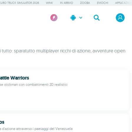
EURO TRUCK SIMULATOR 2026
WINK
IN ARRIVO
ZOOBA
EMOCHI
APPLICAZION
tutto: sparatutto multiplayer ricchi di azione, avventure open
attle Warriors
nse stickman con combattimenti 2D realistici
os
a d'azione attraverso i paesaggi del Venezuela