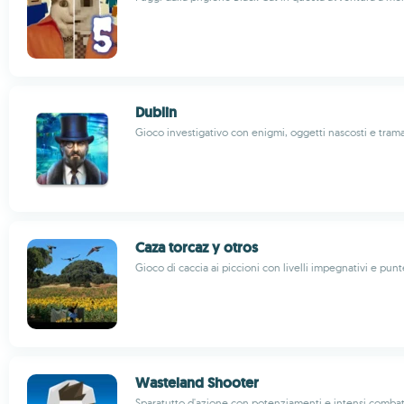
Dublin
Gioco investigativo con enigmi, oggetti nascosti e tram
Caza torcaz y otros
Gioco di caccia ai piccioni con livelli impegnativi e pun
Wasteland Shooter
Sparatutto d'azione con potenziamenti e intensi comba