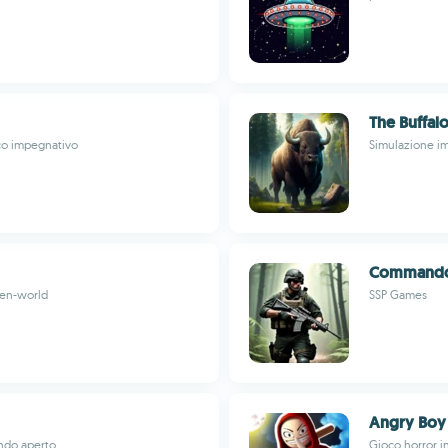
The Buffal
co impegnativo
Simulazione im
Commando 
pen-world
SSP Games
Angry Boy 
ondo aperto
Gioco horror i