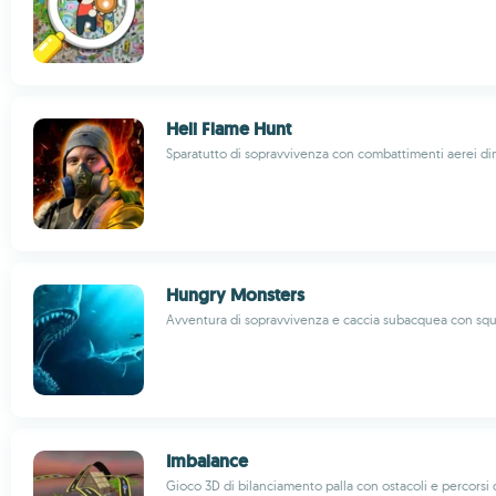
Heli Flame Hunt
Sparatutto di sopravvivenza con combattimenti aerei di
Hungry Monsters
Avventura di sopravvivenza e caccia subacquea con squ
Imbalance
Gioco 3D di bilanciamento palla con ostacoli e percorsi 