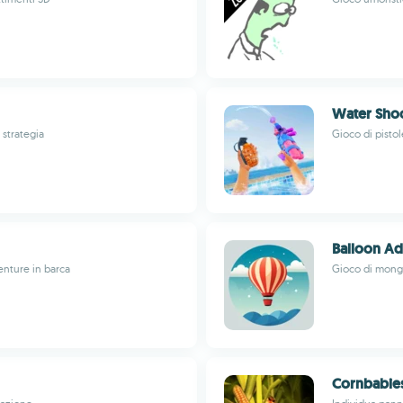
Water Shoo
 strategia
Gioco di pistol
Balloon A
enture in barca
Gioco di mongo
Cornbabie