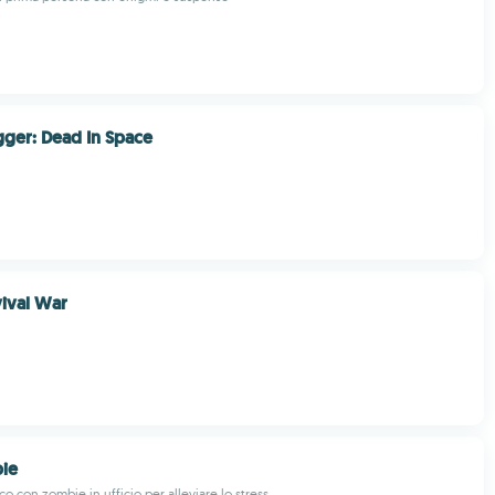
igger: Dead In Space
ival War
ie
o con zombie in ufficio per alleviare lo stress