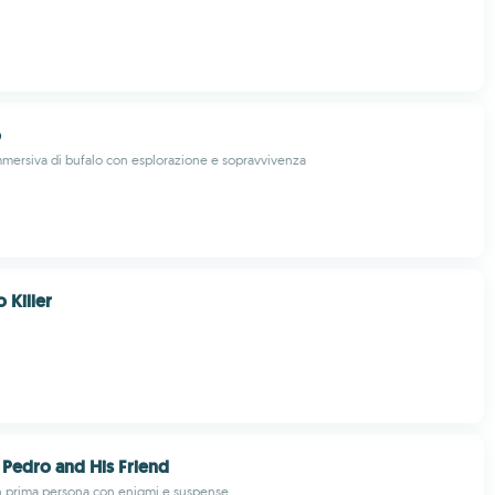
o
mersiva di bufalo con esplorazione e sopravvivenza
Killer
Pedro and His Friend
n prima persona con enigmi e suspense