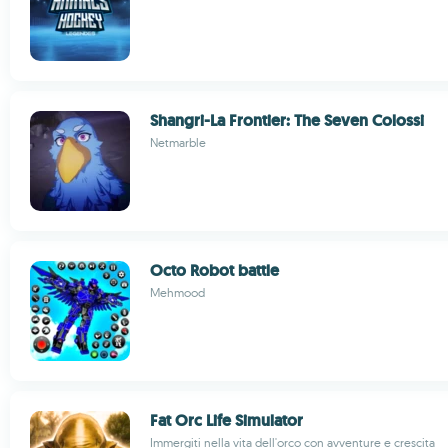
Shangri-La Frontier: The Seven Colossi
Netmarble
Octo Robot battle
Mehmood
Fat Orc Life Simulator
Immergiti nella vita dell'orco con avventure e crescita