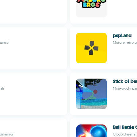
pspLand
namici
Motore retro g
Stick of D
ali
Mini-giochi par
Ball Battle 
dinamici
Gioco d'arena 