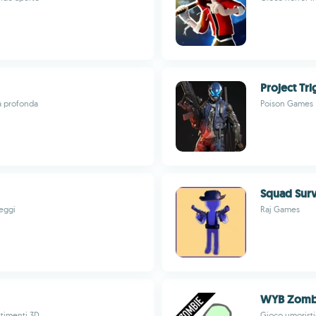
Project Tr
a profonda
Poison Games
Squad Surv
teggi
Raj Games
WYB Zomb
ttimenti 3D
Gioco umoristic