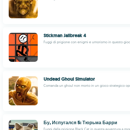
Stickman Jailbreak 4
Fuggi di prigione con enigmi e umorismo in questo gio
Undead Ghoul Simulator
Comanda un ghoul non morto in un gioco strategico o
Бу, Испугался 5: Тюрьма Барри
Fuggi dalla prigione Black Cat in questa avventura a m