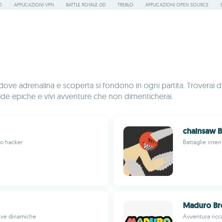
O
APPLICAZIONI VPN
BATTLE ROYALE GD
TREBLO
APPLICAZIONI OPEN SOURCE
ve adrenalina e scoperta si fondono in ogni partita. Troverai di 
a sfide epiche e vivi avventure che non dimenticherai.
chainsaw B
po hacker
Battaglie inte
Maduro Br
tive dinamiche
Avventura ricc