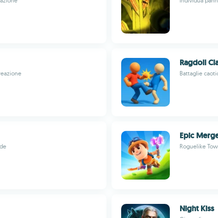
'azione
Individua pann
Ragdoll Cl
reazione
Battaglie caot
Epic Merg
ide
Roguelike Towe
Night Kiss