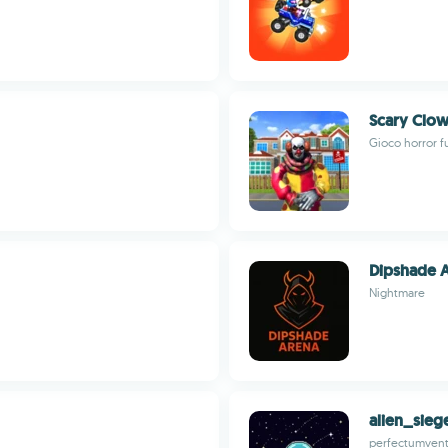
Scary Clow
Gioco horror fu
Dipshade 
Nightmare
alien_sieg
perfectumven