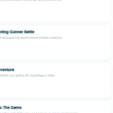
ting Gunner Battle
e ad acqua con azioni furtive e festa in piscina
dventure
lfiere con grafica 2D mozzafiato e sfide
s: The Game