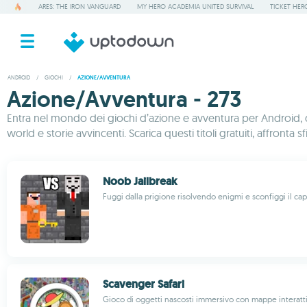
ARES: THE IRON VANGUARD
MY HERO ACADEMIA UNITED SURVIVAL
TICKET HER
ANDROID
/
GIOCHI
/
AZIONE/AVVENTURA
Azione/Avventura - 273
Entra nel mondo dei giochi d’azione e avventura per Android, do
world e storie avvincenti. Scarica questi titoli gratuiti, affront
Noob Jailbreak
Fuggi dalla prigione risolvendo enigmi e sconfiggi il ca
Scavenger Safari
Gioco di oggetti nascosti immersivo con mappe interat