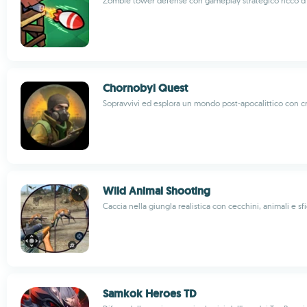
Zombie tower defense con gameplay strategico ricco d
Chornobyl Quest
Sopravvivi ed esplora un mondo post-apocalittico con c
Wild Animal Shooting
Caccia nella giungla realistica con cecchini, animali e sf
Samkok Heroes TD