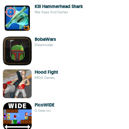
Kill Hammerhead Shark
War Apps And Games
BobaWars
Dreamcoder
Hood Fight
MIGA Games
PicoWIDE
G.Gear.inc