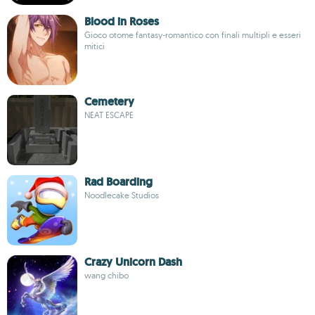
Blood in Roses
Gioco otome fantasy-romantico con finali multipli e esseri
mitici
Cemetery
NEAT ESCAPE
Rad Boarding
Noodlecake Studios
Crazy Unicorn Dash
wang chibo