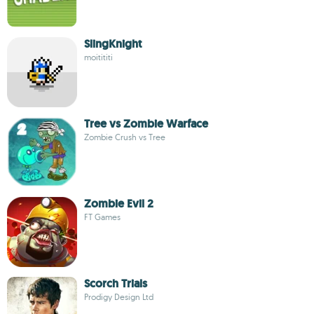
SlingKnight
moitititi
Tree vs Zombie Warface
Zombie Crush vs Tree
Zombie Evil 2
FT Games
Scorch Trials
Prodigy Design Ltd