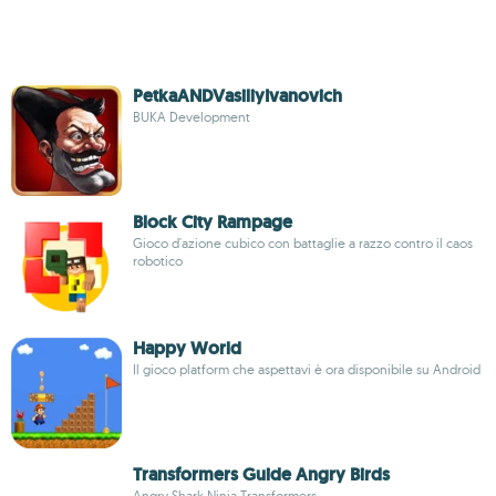
PetkaANDVasiliyIvanovich
BUKA Development
Block City Rampage
Gioco d'azione cubico con battaglie a razzo contro il caos
robotico
Happy World
Il gioco platform che aspettavi è ora disponibile su Android
Transformers Guide Angry Birds
Angry Shark Ninja Transformers