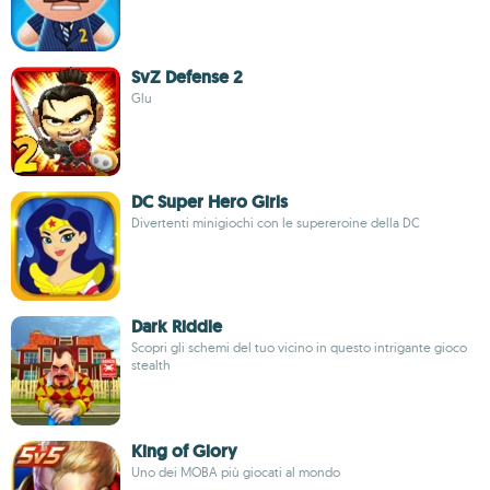
SvZ Defense 2
Glu
DC Super Hero Girls
Divertenti minigiochi con le supereroine della DC
Dark Riddle
Scopri gli schemi del tuo vicino in questo intrigante gioco
stealth
King of Glory
Uno dei MOBA più giocati al mondo