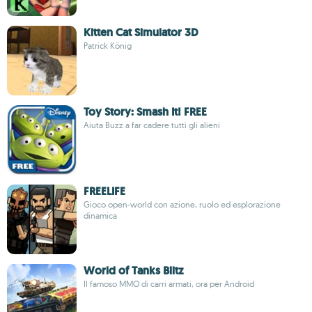
Kitten Cat Simulator 3D
Patrick König
Toy Story: Smash It! FREE
Aiuta Buzz a far cadere tutti gli alieni
FREELIFE
Gioco open-world con azione, ruolo ed esplorazione
dinamica
World of Tanks Blitz
Il famoso MMO di carri armati, ora per Android