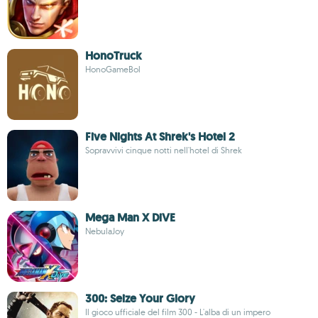
HonoTruck
HonoGameBol
Five Nights At Shrek's Hotel 2
Sopravvivi cinque notti nell'hotel di Shrek
Mega Man X DiVE
NebulaJoy
300: Seize Your Glory
Il gioco ufficiale del film 300 - L'alba di un impero