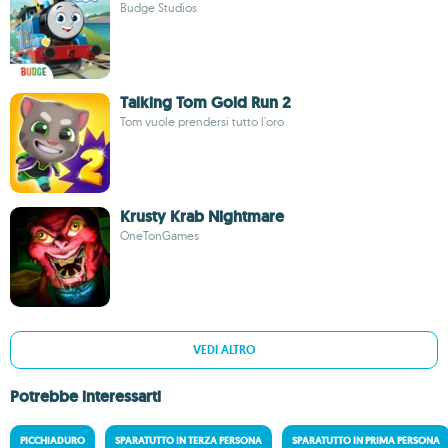
Budge Studios
Talking Tom Gold Run 2
Tom vuole prendersi tutto l'oro
Krusty Krab Nightmare
OneTonGames
VEDI ALTRO
Potrebbe interessarti
PICCHIADURO
SPARATUTTO IN TERZA PERSONA
SPARATUTTO IN PRIMA PERSONA