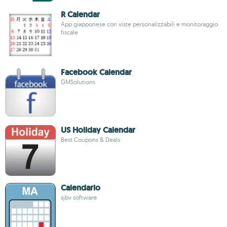
R Calendar
App giapponese con viste personalizzabili e monitoraggio
fiscale
Facebook Calendar
GMSolutions
US Holiday Calendar
Best Coupons & Deals
Calendario
sjbv software