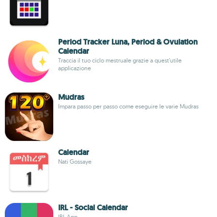
Period Tracker Luna, Period & Ovulation
Calendar
Traccia il tuo ciclo mestruale grazie a quest’utile
applicazione
Mudras
Impara passo per passo come eseguire le varie Mudras
Calendar
Nati Gossaye
IRL - Social Calendar
IRL App