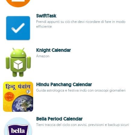
SwiftTask
Prendi appunti su ciò che devi ricordare di fare in modo
efficiente
Knight Calendar
Amazon
Hindu Panchang Calendar
Guida astrologica e festiva indù con oroscopi giornalieri
Bella Period Calendar
Tieni traccia del ciclo con avvisi, previsioni e backup sicuri