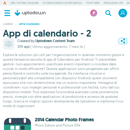
ARES: THE IRON VANGUARD
MY HERO ACADEMIA UNITED SURVIVAL
TICKET HERO
APPLICAZIONI VPN
BA
ANDROID
/
APP DI CALENDARIO
App di calendario - 2
Created by
Uptodown Content Team
379 app
( Ultimo aggiornamento: 7 mesi fa )
Esplora le soluzioni più utili per l'organizzazione in qualsiasi momento grazie a
questa fantastica raccolta di app di Calendario per Android. Ti piacerebbe
gestire i tuoi appuntamenti, pianificare eventi importanti o ricordare date
cruciali in modo efficiente? Queste applicazioni sono progettate per offrirti
piena libertà e controllo sulla tua agenda. Da interfacce intuitive e
personalizzabili alla compatibilità con dispositivi Android, questi strumenti
assicurano che non dimenticherai mai un evento importante. Immagina di
coordinare i tuoi impegni personali e professionali con facilità, tutto dal tuo
dispositivo mobile. Puoi esplorare funzionalità avanzate come promemoria
precisi, sinergia con altre applicazioni di produttività e accesso da qualsiasi
luogo. Scarica le migliori opzioni direttamente da Uptodown e trasforma il tuo
modo di organizzarti.
2014 Calendar Photo Frames
Photo Editors and Picture Effe