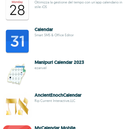
Ottimizza la gestione del tempo con un'app calendario in
stile iOS
Calendar
Smart SMS & Office Editor
Manipuri Calendar 2023
ezanvel
AncientEnochCalendar
Rip Current Interactive,LLC
MyCalendar Mobile