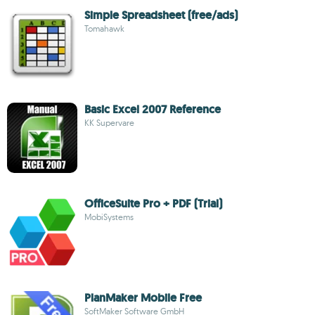
Simple Spreadsheet (free/ads)
Tomahawk
Basic Excel 2007 Reference
KK Supervare
OfficeSuite Pro + PDF (Trial)
MobiSystems
PlanMaker Mobile Free
SoftMaker Software GmbH