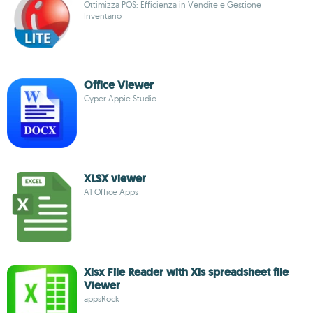
Ottimizza POS: Efficienza in Vendite e Gestione
Inventario
Office Viewer
Cyper Appie Studio
XLSX viewer
A1 Office Apps
Xlsx File Reader with Xls spreadsheet file
Viewer
appsRock