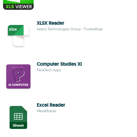
XLSX Reader
Apero Technologies Group - TrustedApp
Computer Studies XI
PanaTech Apps
Excel Reader
MetaMobile