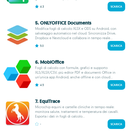
4.3
SCARICA
5. ONLYOFFICE Documents
Modifica fogli di calcolo XLSX e ODS su Android, con
salvataggio automatico nel cloud. Sincronizza Drive,
Dropbox e Nextcloud e collabora in tempo reale...
5.0
SCARICA
6. MobiOffice
Fogli di calcolo con formule, grafici e supporto
XLS/XLSX/CSV, più editor PDF e documenti Office in
un’unica app Android, anche offline e con cloud...
4.5
SCARICA
7. EquiTrace
Microchip equini e cartelle cliniche in tempo reale:
monitora salute, trattamenti e temperatura dei cavalli.
Esporta i dati in fogli di calcolo...
-
SCARICA