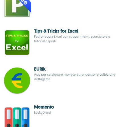
Tips & Tricks for Excel
Padroneggia Excel con suggerimenti, scorciatoie e
tutorial esperti
EURik
App per catalogare monete euro, gestione collezione
dettagliata
Memento
LuckyDroid