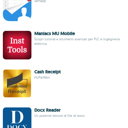
samapp
Maniacs MU Mobile
Scopri tutorial e strumenti avanzati per PLC e ingegneria
elettrica
Cash Receipt
HuPaiWen
Docx Reader
Un potente lettore di file di testo