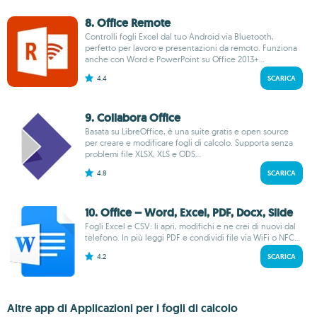
8. Office Remote
Controlli fogli Excel dal tuo Android via Bluetooth,
perfetto per lavoro e presentazioni da remoto. Funziona
anche con Word e PowerPoint su Office 2013+...
4.4
SCARICA
9. Collabora Office
Basata su LibreOffice, è una suite gratis e open source
per creare e modificare fogli di calcolo. Supporta senza
problemi file XLSX, XLS e ODS...
4.8
SCARICA
10. Office – Word, Excel, PDF, Docx, Slide
Fogli Excel e CSV: li apri, modifichi e ne crei di nuovi dal
telefono. In più leggi PDF e condividi file via WiFi o NFC...
4.2
SCARICA
Altre app di Applicazioni per i fogli di calcolo