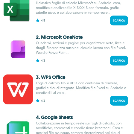
Il classico foglio di calcolo Microsoft su Android: crea,
modifica e analizza file XLSX/XLS con formule, grafici,
tabelle pivot e collaborazione in tempo reale...
4.5
SCARICA
2. Microsoft OneNote
Quaderni, sezioni e pagine per organizzare note, liste e
ritagli. Sincronizza tutto nel cloud e lavora con file Excel,
Word e PowerPoint...
4.3
SCARICA
3. WPS Office
Fogli di calcolo XLS e XLSX con centinaia di formule,
grafici e cloud integrato. Modifica file Excel su Android e
condividili al volo...
4.3
SCARICA
4. Google Sheets
Collaborazione in tempo reale sui fogli di calcolo, con
modifiche, commenti e condivisione istantanei. Crea e
gestisci file ovunque, sempre sincronizzati nel cloud...