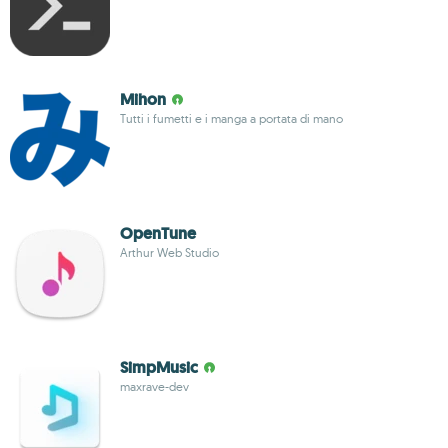
Mihon
Tutti i fumetti e i manga a portata di mano
OpenTune
Arthur Web Studio
SimpMusic
maxrave-dev