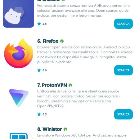
Permessi di sistema senza root via ADB: avvia server che
sblocca funzioni avanzate alle app. Open source, guida
inclusa, per gestori file e lettori manga...
4.5
SCARICA
6. Firefox
Browser open source con estensioni su Android, blocco
tracker e homepage personalizzabile. Sincronizza schede
e password tra dispositivi e naviga in incognito, senza
pubblicità invadente...
4.6
SCARICA
7. ProtonVPN
Crittografia di livello militare e client open source
verificati, con politica no‑log. Server per aggirare i
blocchi, streaming e navigazione veloce con
OpenVPN/IKEv2...
4.3
SCARICA
8. Winlator
Emulatore Windows x86/x64 per Android: avvia app e