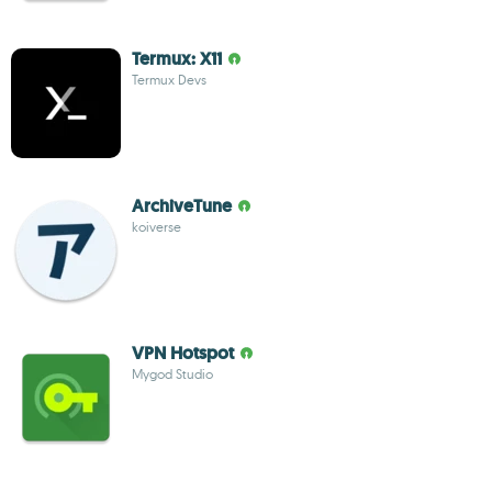
Termux: X11
Termux Devs
ArchiveTune
koiverse
VPN Hotspot
Mygod Studio