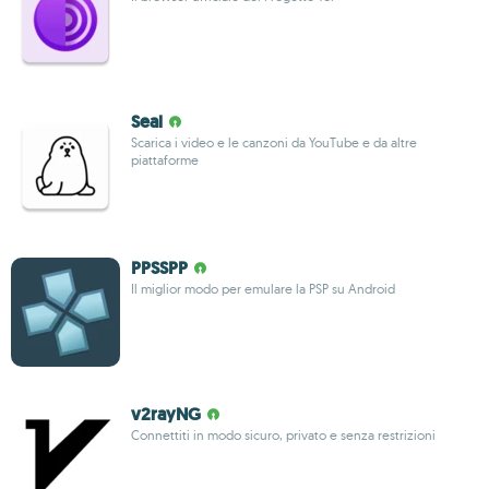
Seal
Scarica i video e le canzoni da YouTube e da altre
piattaforme
PPSSPP
Il miglior modo per emulare la PSP su Android
v2rayNG
Connettiti in modo sicuro, privato e senza restrizioni