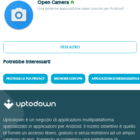
Open Camera
Una potente applicazione open source per Android
VEDI ALTRO
Potrebbe interessarti
PROTEGGI LA TUA PRIVACY
BROWSER CON VPN
APPLICAZIONI DI MESSAGGISTICA
Uptodown è un negozio di applicazioni multipiattaforma
specializzato in applicazioni per Android. Il nostro obiettivo è quello
di fornire un accesso libero, gratuito e senza restrizioni ad un ampio
catalogo di app, fornendo al contempo una piattaforma di