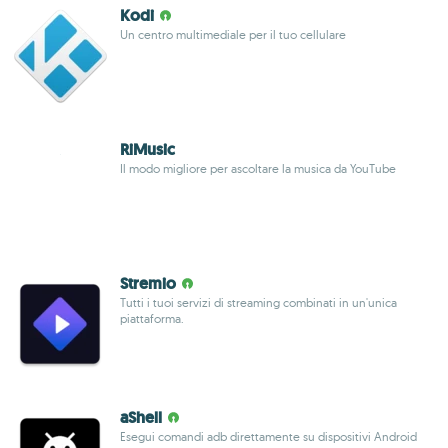
Kodi
Un centro multimediale per il tuo cellulare
RiMusic
Il modo migliore per ascoltare la musica da YouTube
Stremio
Tutti i tuoi servizi di streaming combinati in un'unica
piattaforma.
aShell
Esegui comandi adb direttamente su dispositivi Android