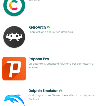
ReVanced
RetroArch
L'applicazione emulatrice definitiva
Psiphon Pro
Un potente strumento di elusione per connettersi a
Internet
Dolphin Emulator
Goditi i giochi per Gamecube e Wii sul tuo dispositivo
Android