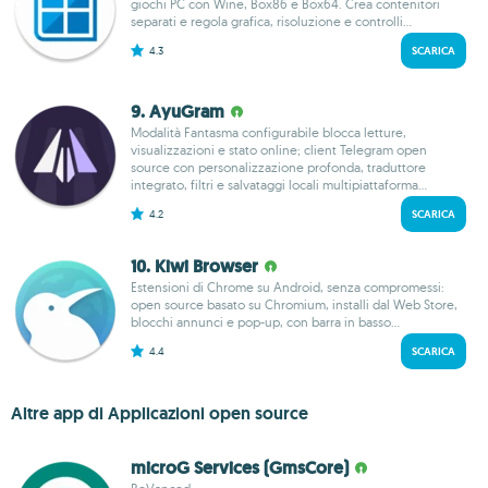
giochi PC con Wine, Box86 e Box64. Crea contenitori
separati e regola grafica, risoluzione e controlli...
4.3
SCARICA
9. AyuGram
Modalità Fantasma configurabile blocca letture,
visualizzazioni e stato online; client Telegram open
source con personalizzazione profonda, traduttore
integrato, filtri e salvataggi locali multipiattaforma...
4.2
SCARICA
10. Kiwi Browser
Estensioni di Chrome su Android, senza compromessi:
open source basato su Chromium, installi dal Web Store,
blocchi annunci e pop-up, con barra in basso...
4.4
SCARICA
Altre app di Applicazioni open source
microG Services (GmsCore)