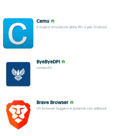
Cemu
Il miglior emulatore della Wii U per Android
ByeByeDPI
romanvht
Brave Browser
Un browser leggero e potente con adblock