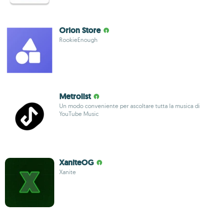
Orion Store
RookieEnough
Metrolist
Un modo conveniente per ascoltare tutta la musica di
YouTube Music
XaniteOG
Xanite