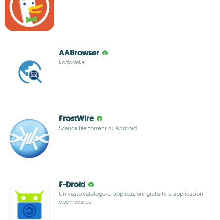
AABrowser
kododake
FrostWire
Scarica file torrent su Android
F-Droid
Un vasto catalogo di applicazioni gratuite e applicazioni
open source