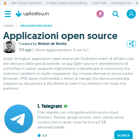
ARES: THE IRON VANGUARD
MY HERO ACADEMIA UNITED SURVIVAL
TICKET HERO
APPLICAZIONI VPN
BA
ANDROID
/
APPLICAZIONI OPEN SOURCE
Applicazioni open source
Created by
Nelson de Benito
773 app
( Ultimo aggiornamento: 6 ore fa )
Scopri le migliori applicazioni open source per Android e smetti di affidarti solo
alle decisioni delle grandi aziende. Le app Open source ti permetteranno di
controllare il codice, proporre miglioramenti e beneficiare di community che
risolvono i problemi in modo trasparente. Qui troverai alternative senza tracker
(browser, VPN, lettori multimediali o lettori di manga) che danno priorità alla
trasparenza, alla privacy e alla libertà di usare il tuo telefono nel modo che
preferisci.
1. Telegram
Chat segrete con crittografia end‑to‑end e cloud
illimitato. Gestisci gruppi enormi, nomi utente senza
numero, bot e canali, invia file fino a 2 GB,
personalizzabile...
4.3
SCARICA