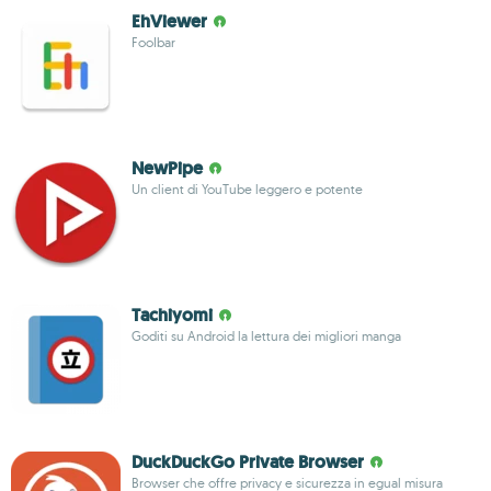
EhViewer
FooIbar
NewPipe
Un client di YouTube leggero e potente
Tachiyomi
Goditi su Android la lettura dei migliori manga
DuckDuckGo Private Browser
Browser che offre privacy e sicurezza in egual misura