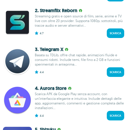
2. Streamflix Reborn
Streaming gratis e open source di film, serie, anime e TV
live con oltre 20 provider. Supporta 1080p, sottotitoli, più
tracce audio e server alternativi...
4.7
SCARICA
3. Telegram X
Basata su TDLib, offre chat rapide, animazioni fluide e
consumi ridotti. Include temi, file fino a 2 GB e funzioni
sperimentali in anteprima...
4.4
SCARICA
4. Aurora Store
Scarica APK da Google Play senza account, con
un’interfaccia elegante e intuitiva. Include dettagli delle
app, aggiornamenti, commenti e gestione completa delle
installazioni...
4.4
SCARICA
5. Shizuku