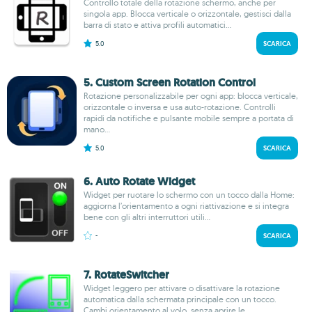
Controllo totale della rotazione schermo, anche per
singola app. Blocca verticale o orizzontale, gestisci dalla
barra di stato e attiva profili automatici...
5.0
SCARICA
5. Custom Screen Rotation Control
Rotazione personalizzabile per ogni app: blocca verticale,
orizzontale o inversa e usa auto-rotazione. Controlli
rapidi da notifiche e pulsante mobile sempre a portata di
mano...
5.0
SCARICA
6. Auto Rotate Widget
Widget per ruotare lo schermo con un tocco dalla Home:
aggiorna l’orientamento a ogni riattivazione e si integra
bene con gli altri interruttori utili...
-
SCARICA
7. RotateSwitcher
Widget leggero per attivare o disattivare la rotazione
automatica dalla schermata principale con un tocco.
Cambi orientamento al volo, senza aprire le