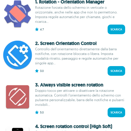
1. Rotation - Orientation Manager
Rotazione forzata dello schermo in verticale o
orizzontale, anche nelle app che non lo permettono.
Imposta regole automatiche per chiamate, giochi e
ricarica...
4.7
SCARICA
2. Screen Orientation Control
Controllo dell'orientamento direttamente dalla barra
notifiche, con rotazione bloccata o libera. Imposta
modalità ritratto, paesaggio e regole automatiche per
singole app...
3.0
SCARICA
3. Always visible screen rotation
Doppio tocco per attivare o disattivare la rotazione
automatica. Controlli l’orientamento dello schermo con
pulsante personalizzabile, barra delle notifiche e pulsanti
invisibili...
5.0
SCARICA
4. Screen rotation control (High Soft)