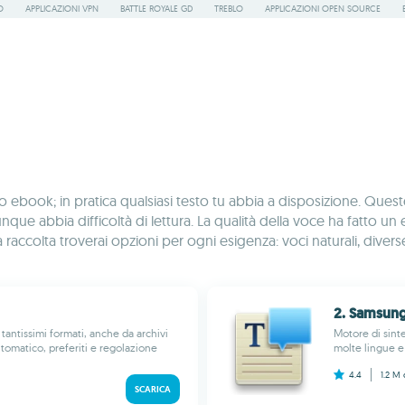
O
APPLICAZIONI VPN
BATTLE ROYALE GD
TREBLO
APPLICAZIONI OPEN SOURCE
PDF o ebook; in pratica qualsiasi testo tu abbia a disposizione. 
que abbia difficoltà di lettura. La qualità della voce ha fatto un 
raccolta troverai opzioni per ogni esigenza: voci naturali, diverse li
2. Samsung
 tantissimi formati, anche da archivi
Motore di sint
utomatico, preferiti e regolazione
molte lingue e 
4.4
1.2 M
SCARICA