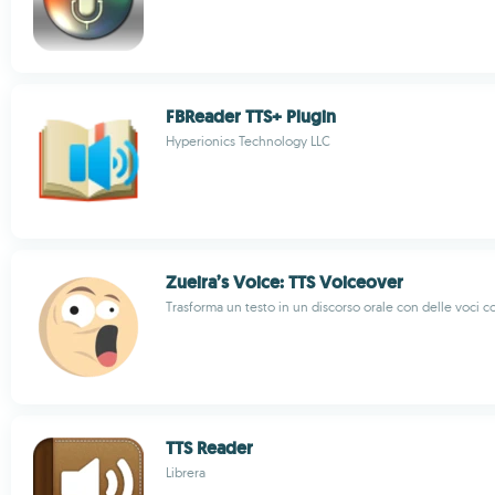
FBReader TTS+ Plugin
Hyperionics Technology LLC
Zueira’s Voice: TTS Voiceover
Trasforma un testo in un discorso orale con delle voci 
TTS Reader
Librera