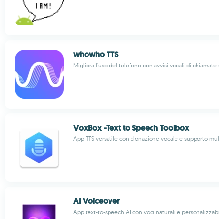
whowho TTS
Migliora l'uso del telefono con avvisi vocali di chiamat
VoxBox -Text to Speech Toolbox
App TTS versatile con clonazione vocale e supporto mul
AI Voiceover
App text-to-speech AI con voci naturali e personalizzabi