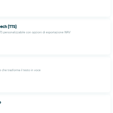
eech (TTS)
S personalizzabile con opzioni di esportazione WAV
 che trasforma il testo in voce
o