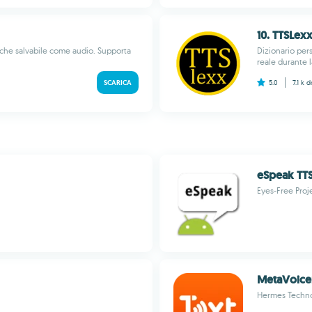
10. TTSLex
che salvabile come audio. Supporta
Dizionario per
reale durante l
SCARICA
5.0
7.1 k
d
eSpeak TT
Eyes-Free Proj
MetaVoice
Hermes Technol