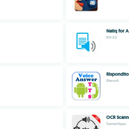
Natiq for 
RDI-EG
Rispondito
Wansoft
OCR Scanne
GamesHippo