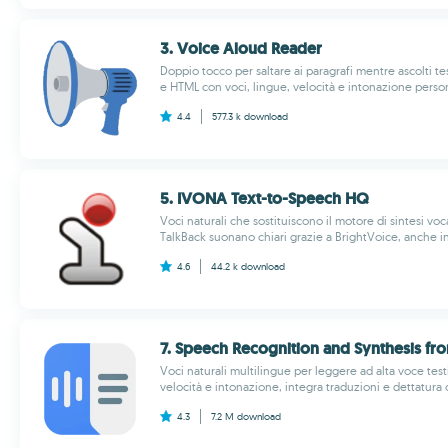
3. Voice Aloud Reader
Doppio tocco per saltare ai paragrafi mentre ascolti tes
e HTML con voci, lingue, velocità e intonazione persona
4.4
577.3 k
download
5. IVONA Text-to-Speech HQ
Voci naturali che sostituiscono il motore di sintesi v
TalkBack suonano chiari grazie a BrightVoice, anche in
4.6
44.2 k
download
7. Speech Recognition and Synthesis f
Voci naturali multilingue per leggere ad alta voce testi
velocità e intonazione, integra traduzioni e dettatura
4.3
7.2 M
download