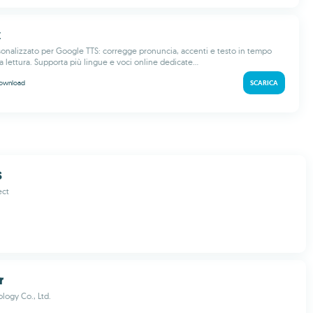
x
sonalizzato per Google TTS: corregge pronuncia, accenti e testo in tempo
a lettura. Supporta più lingue e voci online dedicate...
ownload
SCARICA
S
ect
r
ogy Co., Ltd.