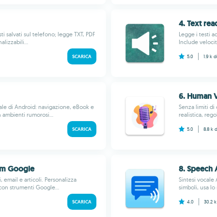
4. Text rea
ti salvati sul telefono; legge TXT, PDF
Legge i testi a
lizzabili...
Include velocit
SCARICA
5.0
1.9 k
d
6. Human V
ocale di Android: navigazione, eBook e
Senza limiti di 
 ambienti rumorosi...
realistica, rego
SCARICA
5.0
8.8 k
rom Google
8. Speech 
, email e articoli. Personalizza
Sintesi vocale 
 con strumenti Google...
simboli, usa lo
SCARICA
4.0
30.2 