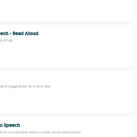
eech - Read Aloud
s AI Lab
'app le leggerà per te a voce alta
To Speech
r la conversione testo-in-voce senza interruzioni