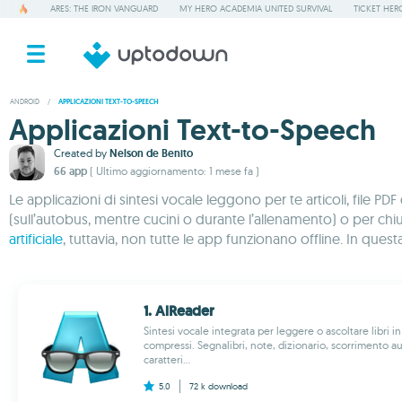
ARES: THE IRON VANGUARD
MY HERO ACADEMIA UNITED SURVIVAL
TICKET HER
ANDROID
/
APPLICAZIONI TEXT-TO-SPEECH
Applicazioni Text-to-Speech
Created by
Nelson de Benito
66 app
( Ultimo aggiornamento: 1 mese fa )
Le applicazioni di sintesi vocale leggono per te articoli, file 
(sull’autobus, mentre cucini o durante l’allenamento) o per chiun
artificiale
, tuttavia, non tutte le app funzionano offline. In questa 
1. AlReader
Sintesi vocale integrata per leggere o ascoltare libri in
compressi. Segnalibri, note, dizionario, scorrimento a
caratteri...
5.0
72 k
download