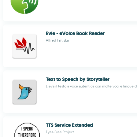
Evie - eVoice Book Reader
Alfred Faltiska
Text to Speech by Storyteller
Eleva il testo a voce autentica con molte voci e lingue d
TTS Service Extended
Eyes-Free Project