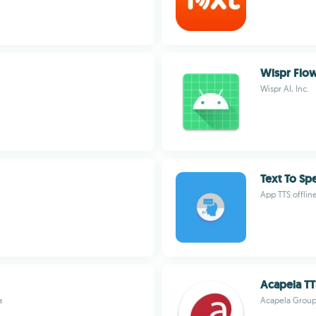
Wispr Flo
Wispr AI, Inc.
Text To Sp
App TTS offlin
Acapela TT
a
Acapela Group