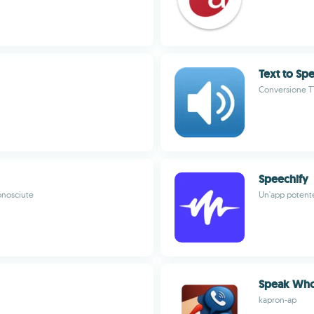
Text to Sp
Conversione TT
Speechify
conosciute
Un'app potente
Speak Wh
kapron-ap