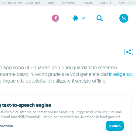
EURO TRUCK SIMULATOR 2026
WINK
IN ARRIVO
ZOOBA
EMOCHI
APPLICAZION
Queste app sono utili quando non puoi guardare lo schermo
enorme balzo in avanti grazie alle voci generate dall'
intelligenza
ngue e la possibilità di utilizzare il servizio offline.
 text-to-speech engine
esi vocale di sistema per smartphone Samsung: legge testo con voci naturali,
timbri maschili/femminili. Ideale per accessibilità, funziona in background...
download
SCARICA