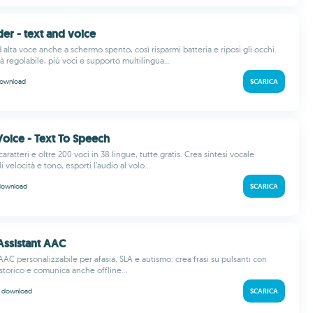
der - text and voice
d alta voce anche a schermo spento, così risparmi batteria e riposi gli occhi.
à regolabile, più voci e supporto multilingua...
ownload
SCARICA
oice - Text To Speech
caratteri e oltre 200 voci in 38 lingue, tutte gratis. Crea sintesi vocale
li velocità e tono, esporti l’audio al volo...
download
SCARICA
Assistant AAC
AAC personalizzabile per afasia, SLA e autismo: crea frasi su pulsanti con
 storico e comunica anche offline...
k
download
SCARICA