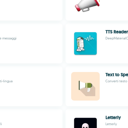
TTS Reader
e e messaggi
DeepMaterial
Text to Sp
ti-lingua
Converti testo
Letterly
li
Letterly