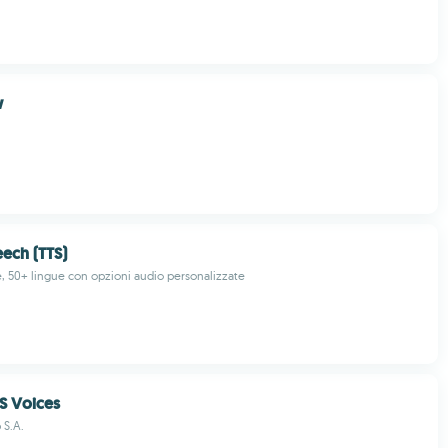
w
eech (TTS)
e, 50+ lingue con opzioni audio personalizzate
S Voices
 S.A.