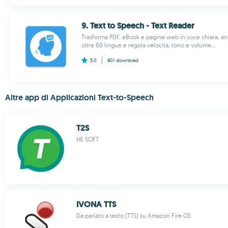
9. Text to Speech - Text Reader
Trasforma PDF, eBook e pagine web in voce chiara, an
oltre 60 lingue e regola velocità, tono e volume...
5.0
801
download
Altre app di Applicazioni Text-to-Speech
T2S
HE SOFT
IVONA TTS
Da parlato a testo (TTS) su Amazon Fire OS