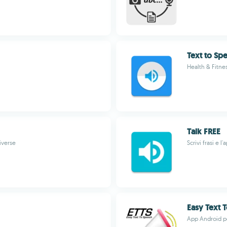
Text to Sp
Health & Fitnes
Talk FREE
iverse
Scrivi frasi e l
Easy Text 
App Android pe