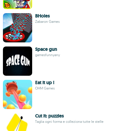
BHoles
Zabaron Games
Space gun
gamesfunnyany
Eat it up !
OHM Games
Cut it: puzzles
Taglia ogni forma e colleziona tutte le stelle