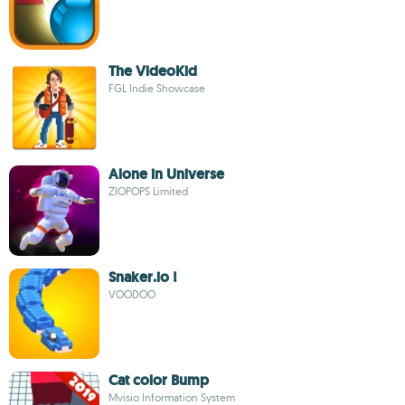
The VideoKid
FGL Indie Showcase
Alone in Universe
ZIOPOPS Limited
Snaker.io !
VOODOO
Cat color Bump
Mvisio Information System