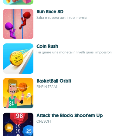
Run Race 3D
Salta e supera tutti i tuoi nemici
Coin Rush
Fai girare una moneta in livelli quasi impossibili
BasketBall Orbit
PINPIN TEAM
Attack the Block: Shoot'em Up
ONESOFT