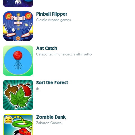
Pinball Flipper
Classic Arcade games
Ant Catch
Catapultati in una caccia all'insetto
Sort the Forest
jh
Zombie Dunk
Zabaron Games