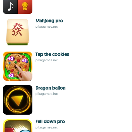
Mahjong pro
pikagames.inc
Tap the cookies
pikagames.inc
Dragon ballon
pikagames.inc
Fall down pro
pikagames.inc