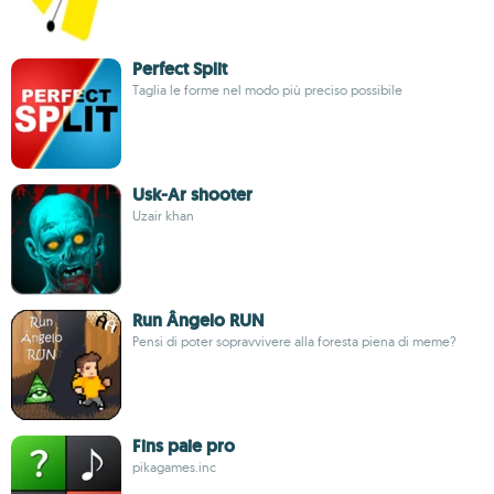
Perfect Split
Taglia le forme nel modo più preciso possibile
Usk-Ar shooter
Uzair khan
Run Ângelo RUN
Pensi di poter sopravvivere alla foresta piena di meme?
Fins paie pro
pikagames.inc