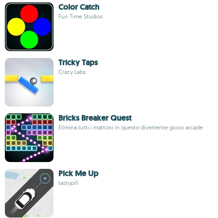
Color Catch
Fun Time Studios
Tricky Taps
Crazy Labs
Bricks Breaker Quest
Elimina tutti i mattoni in questo divertente gioco arcade
Pick Me Up
tastypill