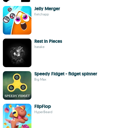
Jelly Merger
Ketchapp
Rest in Pieces
Itatake
Speedy Fidget - fidget spinner
Big Max
FlipFlop
HyperBeard