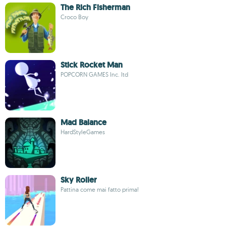
The Rich Fisherman
Croco Boy
Stick Rocket Man
POPCORN GAMES Inc. ltd
Mad Balance
HardStyleGames
Sky Roller
Pattina come mai fatto prima!