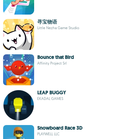
寻宝物语
Little Nezha Game Studio
Bounce that Bird
Affinity Project Srl
LEAP BUGGY
EKADAL GAMES
Snowboard Race 3D
PLAYWELL LLC