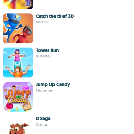
Catch the thief 3D
Madbox
Tower Run
VOODOO
Jump Up Candy
Macvenzer
D Saga
IGamzs