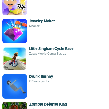
Jewelry Maker
Madbox
Little Singham Cycle Race
Zapak Mobile Games Pvt. Ltd
Drunk Burnny
GDNevalyashka
Zombie Defense King
mobirix