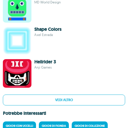
MD World Design
Shape Colors
Axel Estrada
Hellrider 3
Anji Games
VEDI ALTRO
Potrebbe interessarti
GIOCHI CON UCCELLI
GIOCHI DI FIONDA
GIOCHI DI COLLEZIONE