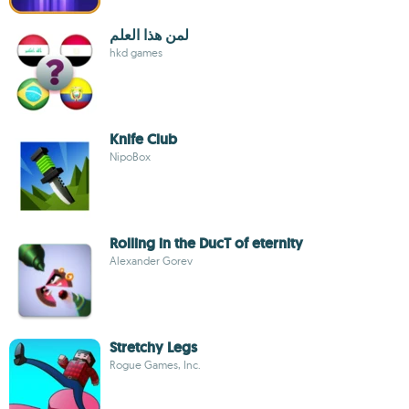
لمن هذا العلم
hkd games
Knife Club
NipoBox
Rolling in the DucT of eternity
Alexander Gorev
Stretchy Legs
Rogue Games, Inc.