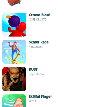
Crowd Blast!
IDSPE DEV LTD
Skater Race
KobGames
DUST
I-eye studio
Skillful Finger
YOYPO