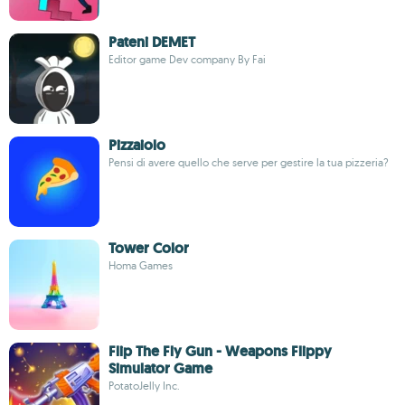
Pateni DEMET
Editor game Dev company By Fai
Pizzaiolo
Pensi di avere quello che serve per gestire la tua pizzeria?
Tower Color
Homa Games
Flip The Fly Gun - Weapons Flippy
Simulator Game
PotatoJelly Inc.