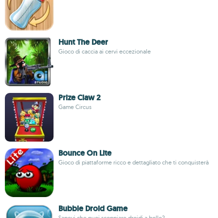
Hunt The Deer
Gioco di caccia ai cervi eccezionale
Prize Claw 2
Game Circus
Bounce On Lite
Gioco di piattaforme ricco e dettagliato che ti conquisterà
Bubble Droid Game
Sapevi che puoi scoppiare droidi a bolle?