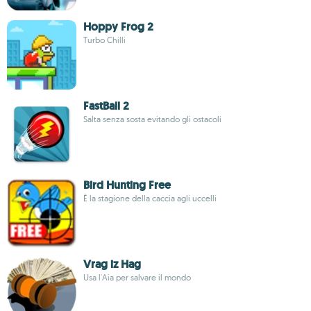
Hoppy Frog 2
Turbo Chilli
FastBall 2
Salta senza sosta evitando gli ostacoli
Bird Hunting Free
È la stagione della caccia agli uccelli
Vrag iz Hag
Usa l'Aia per salvare il mondo