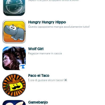
Hungry Hungry Hippo
Questo ippopotamo mangia assolutamente tutto!
Wolf Girl
Ragazze mannare in caccia
Paco el Taco
È ora di gustare alcuni tacos! 👾
Gamebanjo