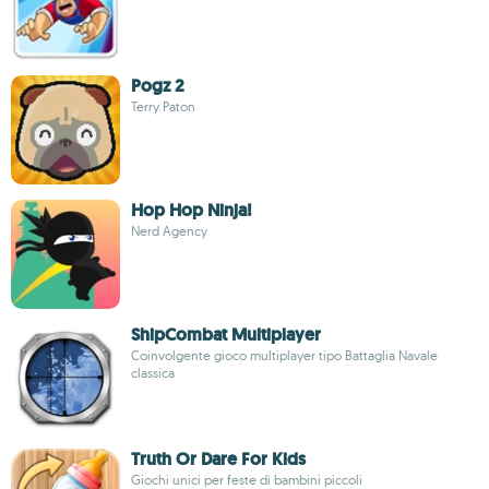
Pogz 2
Terry Paton
Hop Hop Ninja!
Nerd Agency
ShipCombat Multiplayer
Coinvolgente gioco multiplayer tipo Battaglia Navale
classica
Truth Or Dare For Kids
Giochi unici per feste di bambini piccoli