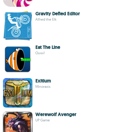
Gravity Defied Editor
Alfred the Elk
Eat The Line
Ouwi!
Exitium
Minoraxis
Werewolf Avenger
UP Game