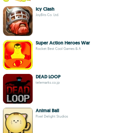
Icy Clash
JoyBits Co. Ltd.
Super Action Heroes War
Rocket Best Cool Games & A
DEAD LOOP
telemarks.co.jp
Animal Ball
Pixel Delight Studios