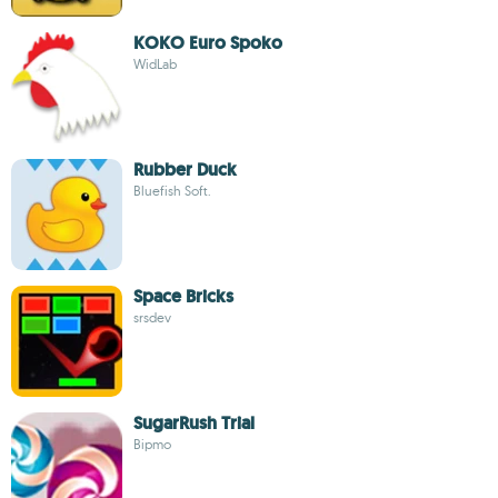
KOKO Euro Spoko
WidLab
Rubber Duck
Bluefish Soft.
Space Bricks
srsdev
SugarRush Trial
Bipmo