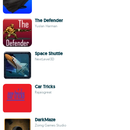
The Defender
Yuslan Harman
Space Shuttle
NextLevel3D
Car Tricks
Rajaisgreat
DarkMaze
Zomg Games Studio