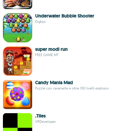
Underwater Bubble Shooter
Digbys
super modi run
FREE GAME MT
Candy Mania Mad
Puzzle con caramelle e oltre 100 livelli esplosivi
.Tiles
VRDeveloper