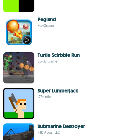
Pegland
PlayScape
Turtle Scirbble Run
Spidy Gamer
Super Lumberjack
17Studio
Submarine Destroyer
KJK Apps, LLC