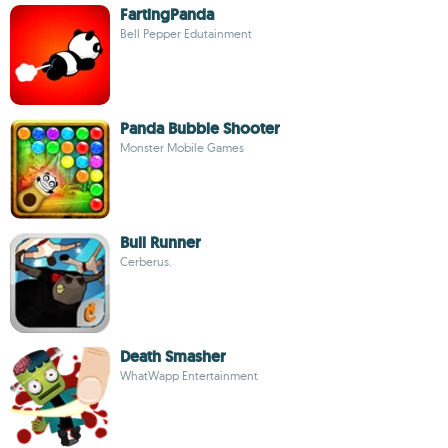
FartingPanda
Bell Pepper Edutainment
Panda Bubble Shooter
Monster Mobile Games
Bull Runner
Cerberus.
Death Smasher
WhatWapp Entertainment