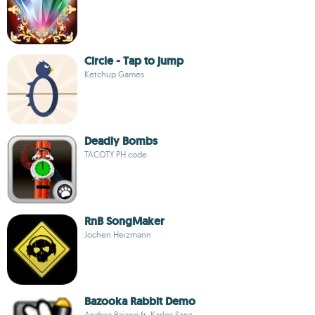
Circle - Tap to jump
Ketchup Games
Deadly Bombs
TACOTY PH code
RnB SongMaker
Jochen Heizmann
Bazooka Rabbit Demo
Andrea Paiano ft. Karles Sanz