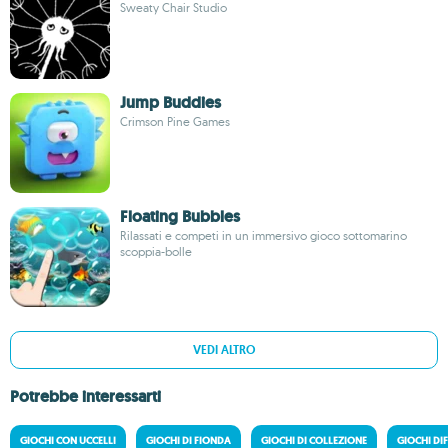
Sweaty Chair Studio
Jump Buddies
Crimson Pine Games
Floating Bubbles
Rilassati e competi in un immersivo gioco sottomarino
scoppia-bolle
VEDI ALTRO
Potrebbe interessarti
GIOCHI CON UCCELLI
GIOCHI DI FIONDA
GIOCHI DI COLLEZIONE
GIOCHI DIF