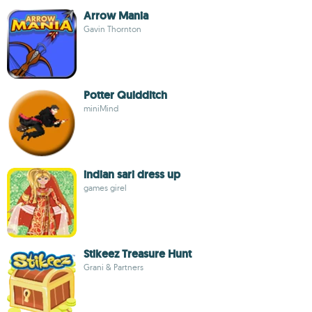
Arrow Mania
Gavin Thornton
Potter Quidditch
miniMind
indian sari dress up
games girel
Stikeez Treasure Hunt
Grani & Partners