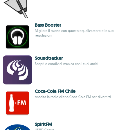
Bass Booster
Migliora il suono con questo equalizzatore e le sue
regolazioni
Soundtracker
Scopri e condividi musica con i tuoi amici
Coca-Cola FM Chile
Ascolta la radio cilena Coca-Cola FM per divertirti
SpiritFM
UKRD Group