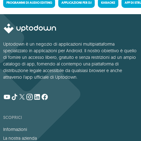
PROGRAMMI DI AUDIO EDITING
APPLICAZIONI PER DJ
KARAOKE
APP DI STR
Uptodown è un negozio di applicazioni multipiattaforma
specializzato in applicazioni per Android. Il nostro obiettivo è quello
di fornire un accesso libero, gratuito e senza restrizioni ad un ampio
catalogo di app, fornendo al contempo una piattaforma di
distribuzione legale accessibile da qualsiasi browser e anche
attraverso l'app ufficiale di Uptodown.
SCOPRICI
Informazioni
La nostra azienda