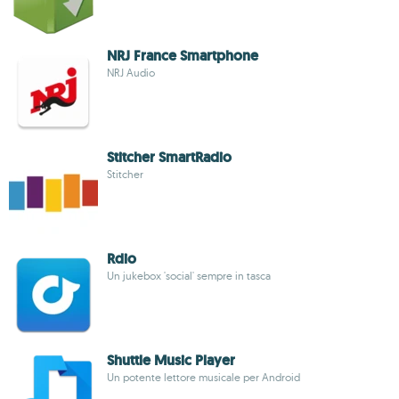
NRJ France Smartphone
NRJ Audio
Stitcher SmartRadio
Stitcher
Rdio
Un jukebox 'social' sempre in tasca
Shuttle Music Player
Un potente lettore musicale per Android