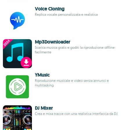
Voice Cloning
Replica vocale personalizzata e realistica
Mp3Downloader
Scarica musica gratis e goditi la riproduzione offline
facilmente
YMusic
Riproduzione musicale e video senza annunci e
multitasking
DJ Mixer
Crea e mixa tracce con una realistica interfaccia da DJ