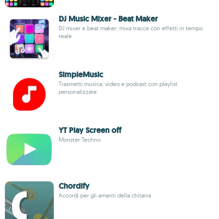
DJ Music Mixer - Beat Maker
DJ mixer e beat maker: mixa tracce con effetti in tempo
reale
SimpleMusic
Trasmetti musica, video e podcast con playlist
personalizzate
YT Play Screen off
Monster Techno
Chordify
Accordi per gli amanti della chitarra