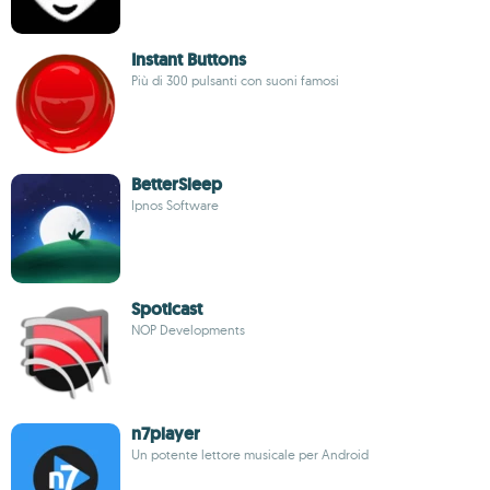
Instant Buttons
Più di 300 pulsanti con suoni famosi
BetterSleep
Ipnos Software
Spoticast
NOP Developments
n7player
Un potente lettore musicale per Android