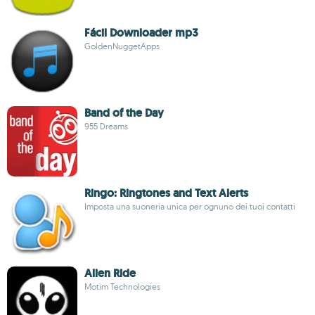
Fácil Downloader mp3
GoldenNuggetApps
Band of the Day
955 Dreams
Ringo: Ringtones and Text Alerts
Imposta una suoneria unica per ognuno dei tuoi contatti
Alien Ride
Motim Technologies