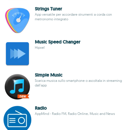
Strings Tuner
App versatile per accordare strumenti a corda con
metronomo integrato
Music Speed Changer
Hipxel
Simple Music
Scarica musica sullo smartphone o ascoltala in streaming
dall'app
Radio
AppMind - Radio FM, Radio Online, Music and News