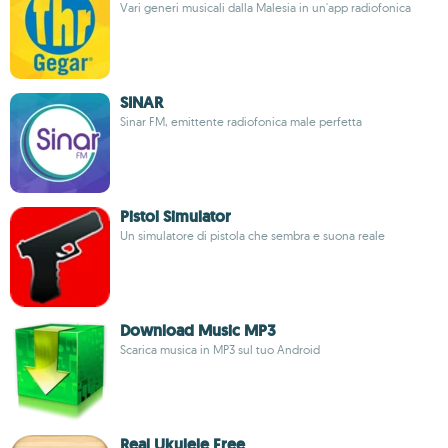
Vari generi musicali dalla Malesia in un'app radiofonica
SINAR
Sinar FM, emittente radiofonica male perfetta
Pistol Simulator
Un simulatore di pistola che sembra e suona reale
Download Music MP3
Scarica musica in MP3 sul tuo Android
Real Ukulele Free