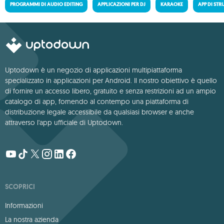
PROGRAMMI DI AUDIO EDITING
APPLICAZIONI PER DJ
KARAOKE
APP DI STR
Uptodown è un negozio di applicazioni multipiattaforma
specializzato in applicazioni per Android. Il nostro obiettivo è quello
di fornire un accesso libero, gratuito e senza restrizioni ad un ampio
catalogo di app, fornendo al contempo una piattaforma di
distribuzione legale accessibile da qualsiasi browser e anche
attraverso l'app ufficiale di Uptodown.
SCOPRICI
Informazioni
La nostra azienda