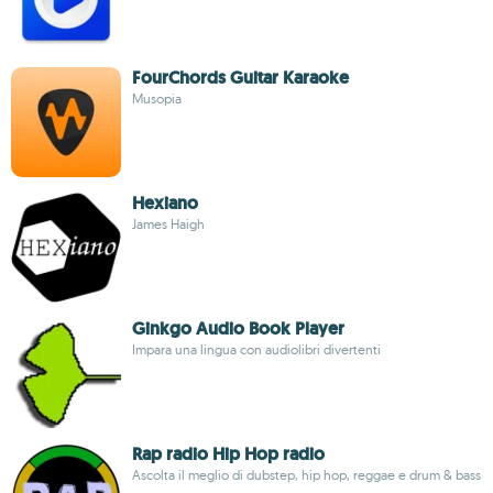
FourChords Guitar Karaoke
Musopia
Hexiano
James Haigh
Ginkgo Audio Book Player
Impara una lingua con audiolibri divertenti
Rap radio Hip Hop radio
Ascolta il meglio di dubstep, hip hop, reggae e drum & bass