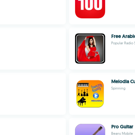
Free Arabi
Popular Radio 
Melodia C
Spinning
Pro Guitar
Beans Mobile