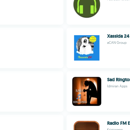
Xassida 24
aCAN Group
Sad Ringto
Idmiran Apps
Radio FM 
Kristorapp