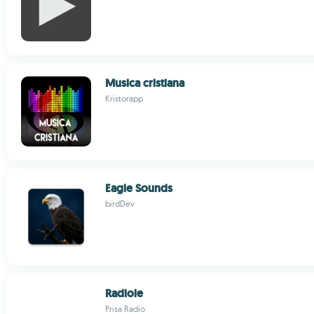
Musica cristiana
Kristorapp
Eagle Sounds
birdDev
Radiole
Prisa Radio