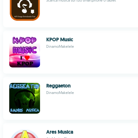
Scarica musica sul tuo smartphone o tablet
KPOP Music
DinamoMakelele
Reggaeton
DinamoMakelele
Ares Musica