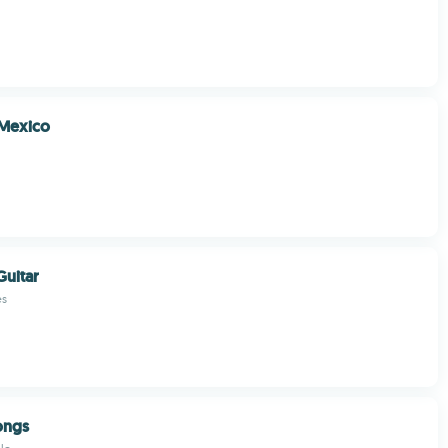
 Mexico
Guitar
es
ongs