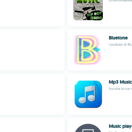
DinamoMakele
Bluetone
I podcast di B
Mp3 Music
Ascolta la tua
Music pla