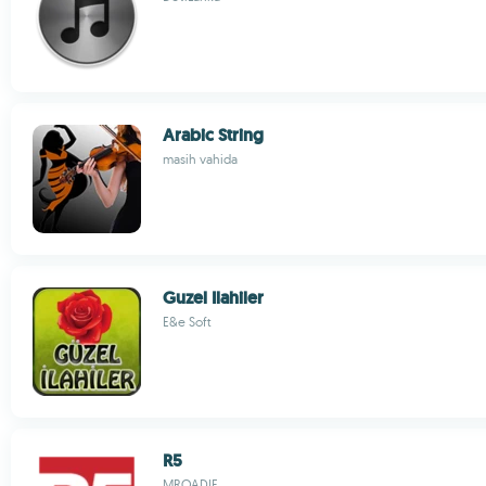
Arabic String
masih vahida
Guzel Ilahiler
E&e Soft
R5
MROADIE