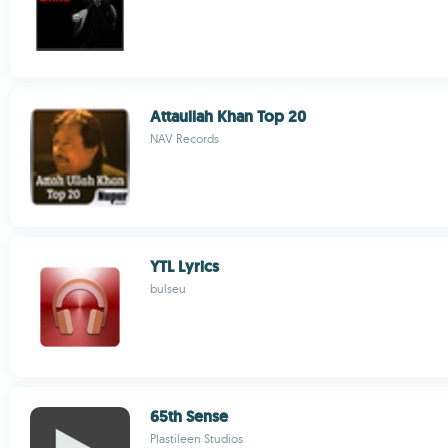
Attaullah Khan Top 20
NAV Records
YTL Lyrics
bulseu
65th Sense
Plastileen Studios