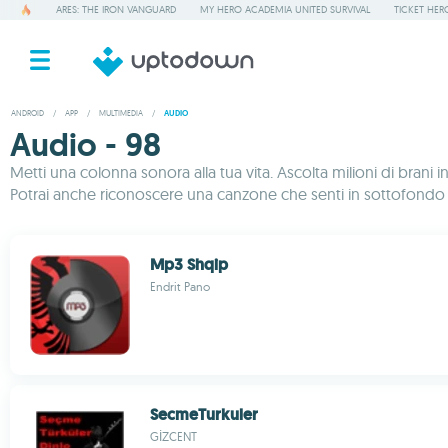
ARES: THE IRON VANGUARD
MY HERO ACADEMIA UNITED SURVIVAL
TICKET HER
ANDROID
/
APP
/
MULTIMEDIA
/
AUDIO
Audio - 98
Metti una colonna sonora alla tua vita. Ascolta milioni di brani i
Potrai anche riconoscere una canzone che senti in sottofondo o
Mp3 Shqip
Endrit Pano
SecmeTurkuler
GİZCENT