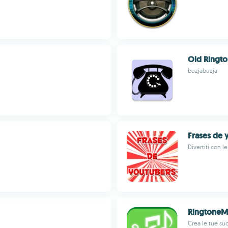
Old Ringt
buzjabuzja
Frases de 
Divertiti con l
RingtoneM
Crea le tue su