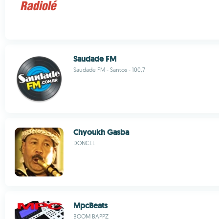
Saudade FM
Saudade FM - Santos - 100,7
Chyoukh Gasba
DONCEL
MpcBeats
BOOM BAPPZ