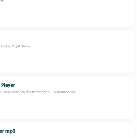
le
luetone Night Show
 Player
 musica preferita direttamente sullo smartphone
yer mp3