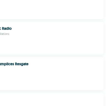
c Radio
Stations
umplices Resgate