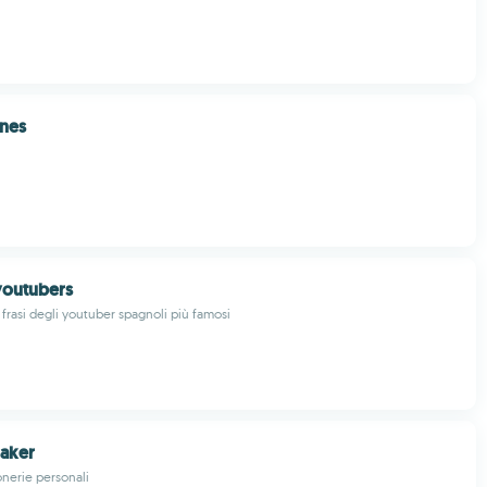
ones
youtubers
e frasi degli youtuber spagnoli più famosi
aker
onerie personali