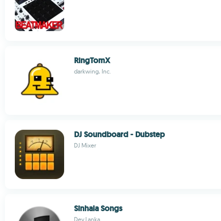
RingTomX
darkwing, Inc.
DJ Soundboard - Dubstep
DJ Mixer
Sinhala Songs
Dev.Lanka