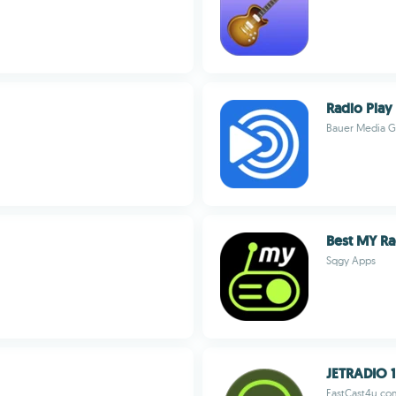
Radio Play
Bauer Media 
Best MY Ra
Sqgy Apps
JETRADIO 1
FastCast4u.co