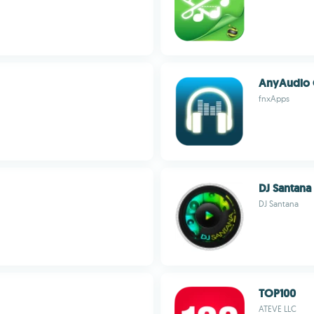
AnyAudio 
fnxApps
DJ Santana
DJ Santana
TOP100
ATEVE LLC