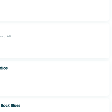
Group AB
dios
 Rock Blues
m