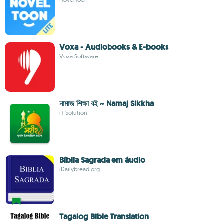
Voxa - Audiobooks & E-books
Voxa Software
নামাজ শিক্ষা বই ~ Namaj Sikkha
iT Solution
Bíblia Sagrada em áudio
iDailybread.org
Tagalog Bible Translation