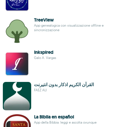
TreeView
App genealogica con visualizzazione offline e
sincronizzazione
Inkspired
Galo A. Vargas
القرآن الكريم اذكار بدون انتيرنت
FAEZ ALI
La Biblia en español
App della Bibbia: leggi e ascolta ovunque