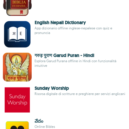
English Nepali Dictionary
App dizionario offline inglese-nepalese con quiz e
pronuncia
गरुड़ पुराण Garud Puran - Hindi
Esplora Garud Purana offline in Hindi con funzionalità
intuitive
Sunday Worship
Risorsa digitale di scritture e preghiere per servizi anglicani
వేదం
Online Bibles