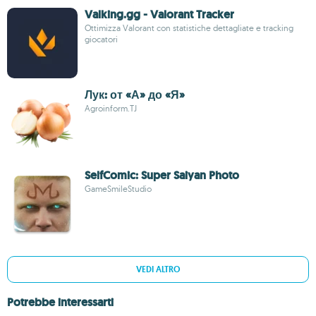
Valking.gg - Valorant Tracker
Ottimizza Valorant con statistiche dettagliate e tracking
giocatori
Лук: от «А» до «Я»
Agroinform.TJ
SelfComic: Super Saiyan Photo
GameSmileStudio
VEDI ALTRO
Potrebbe interessarti