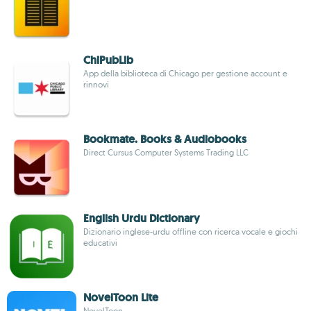
ChiPubLib
App della biblioteca di Chicago per gestione account e
rinnovi
Bookmate. Books & Audiobooks
Direct Cursus Computer Systems Trading LLC
English Urdu Dictionary
Dizionario inglese-urdu offline con ricerca vocale e giochi
educativi
NovelToon Lite
NovelToon