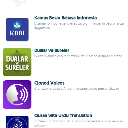
Kamus Besar Bahasa Indonesia
Dizionario indonesiano esaustivo offline per la padronanza
linguistica
Dualar ve Sureler
Guida islamica con recitazioni del Corano in turco e arabo
Cloned Voices
Clonazione vocale AI per messaggi audio personalizzati
Quran with Urdu Translation
Lettura e recitazione del Corano con traduzione in urdu in
un'app