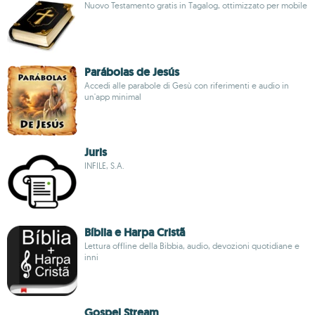
Nuovo Testamento gratis in Tagalog, ottimizzato per mobile
Parábolas de Jesús
Accedi alle parabole di Gesù con riferimenti e audio in
un'app minimal
Juris
INFILE, S.A.
Bíblia e Harpa Cristã
Lettura offline della Bibbia, audio, devozioni quotidiane e
inni
Gospel Stream