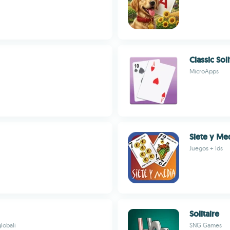
Classic Soli
MicroApps
Siete y Me
Juegos + Ids
Solitaire
globali
SNG Games