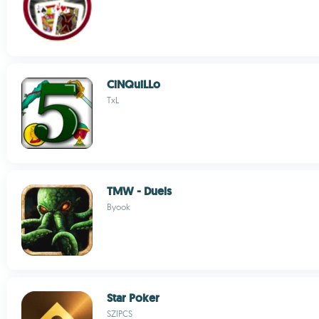
CiNQuiLLo
TxL
TMW - Duels
Byook
Star Poker
SZIPCS