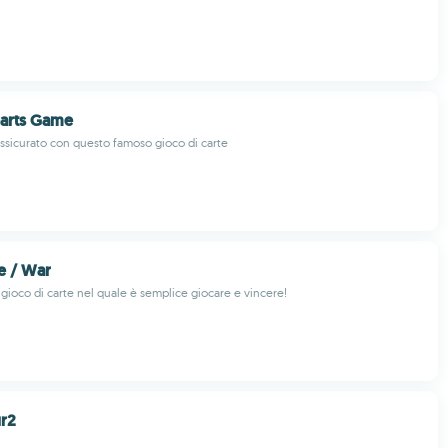
earts Game
ssicurato con questo famoso gioco di carte
le / War
gioco di carte nel quale è semplice giocare e vincere!
ur2