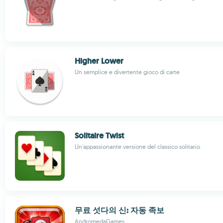
Higher Lower
Un semplice e divertente gioco di carte
Solitaire Twist
Un'appassionante versione del classico solitario
무료 섯다의 신: 자동 족보
AndromedaGames