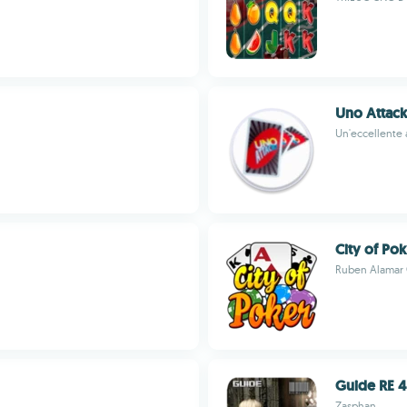
Uno Attack
Un'eccellente 
City of Po
Ruben Alamar
Guide RE 4
Zasphan