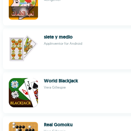
siete y medio
AppInventor for Android
World Blackjack
Vera Gillespie
Real Gomoku