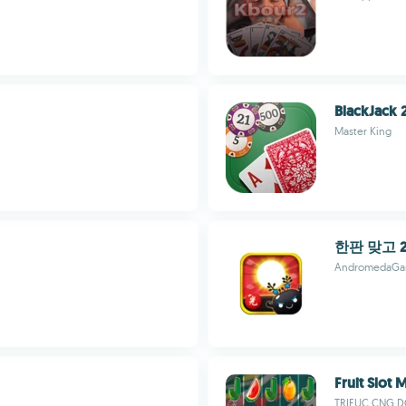
BlackJack 
Master King
한판 맞고 2
AndromedaGa
Fruit Slot 
TRIEUC CNG 