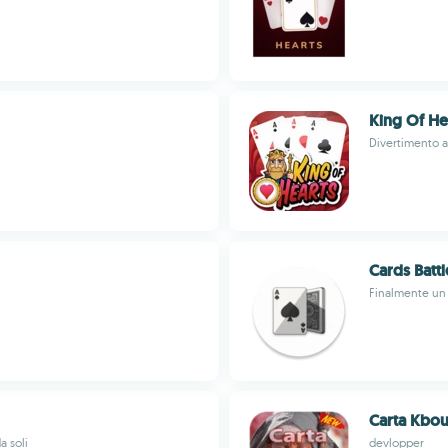
King Of H
Divertimento a
Cards Batt
Finalmente un 
Carta Kbo
a soli
devlopper