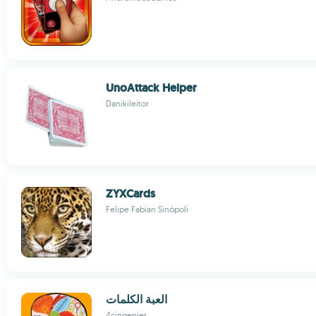
UnoAttack Helper
Danikileitor
ZYXCards
Felipe Fabian Sinópoli
العبة الكلمات
4cingenier