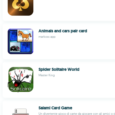
Animals and cars pair card
markoss app
Spider Solitaire World
Master King
Salami Card Game
Un divertente gioco di carte da giocare con gli amici o d