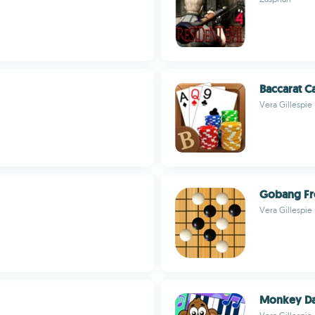
Baccarat C
Vera Gillespie
Gobang Fr
Vera Gillespie
Monkey Da