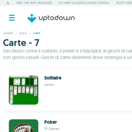
ARES: THE IRON VANGUARD
MY HERO ACADEMIA UNITED SURVIVAL
TICKET HER
ANDROID
/
GIOCHI
/
CARTE
Carte - 7
Dai classici come il solitario, il poker e il blackjack ai giochi d
con giochi casual. Giochi di carte divertenti dove strategia e un
Solitaire
sairam
Poker
PS Games