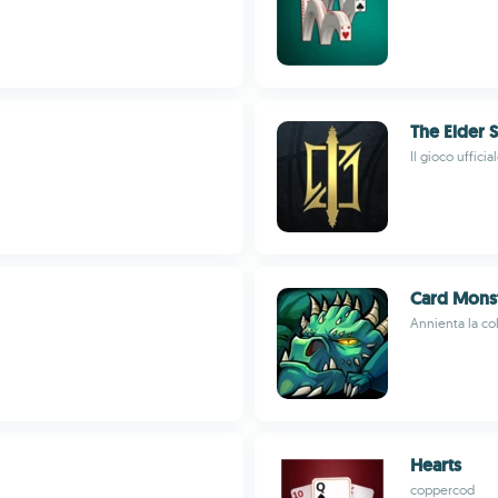
The Elder 
Il gioco uffici
Card Mons
Annienta la col
Hearts
coppercod