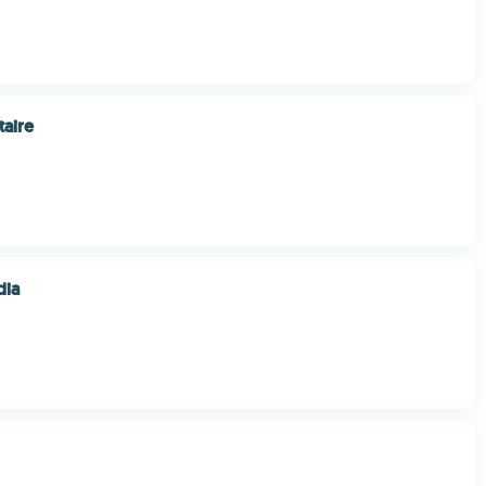
taire
dia