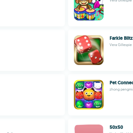
Vera Gillespie
Farkle Blitz
Vera Gillespie
Pet Conne
zhong pengmi
50x50