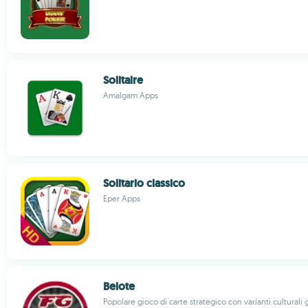
Solitaire
Amalgam Apps
Solitario classico
Eper Apps
Belote
Popolare gioco di carte strategico con varianti culturali 