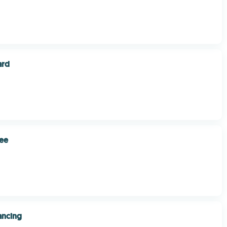
ard
ee
ncing