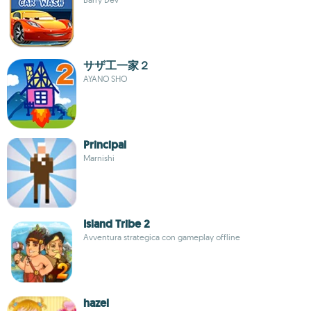
サザ工一家２
AYANO SHO
Principal
Marnishi
Island Tribe 2
Avventura strategica con gameplay offline
hazel