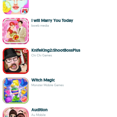
I will Marry You Today
bweb media
KnifeKing2:ShootBossPlus
Chi Chi Games
Witch Magic
Monster Mobile Games
Audition
Au Mobile