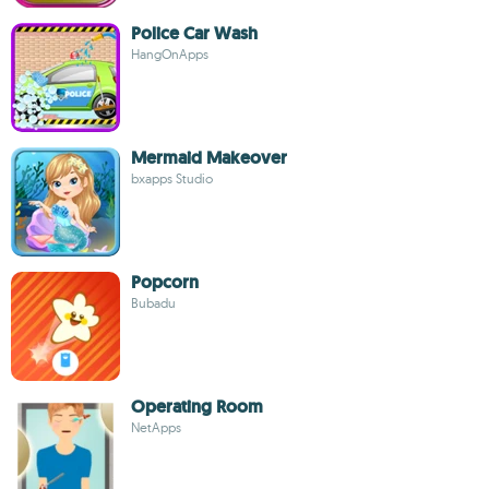
Police Car Wash
HangOnApps
Mermaid Makeover
bxapps Studio
Popcorn
Bubadu
Operating Room
NetApps