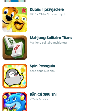
Kubuś i przyjaciele
MGD - GMW Sp. z o.o. Sp. k.
Mahjong Solitaire Titans
Mahjong solitaire mahjongg
Spin Pesoguin
peso.apps.pub.arts
Bắn Cá Siêu Thị
VMobi Studio