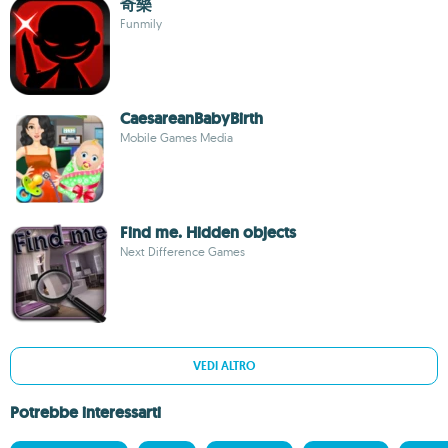
奇樂
Funmily
CaesareanBabyBirth
Mobile Games Media
Find me. Hidden objects
Next Difference Games
VEDI ALTRO
Potrebbe interessarti