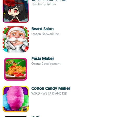
TheFlash&FirstFox
Beard Salon
Frozen Network Inc
Pasta Maker
Ozone Development
Cotton Candy Maker
WSAD - WE SAID AND DID