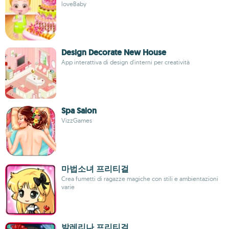
loveBaby
Design Decorate New House
App interattiva di design d'interni per creatività
Spa Salon
VizzGames
마법소녀 프리티걸
Crea fumetti di ragazze magiche con stili e ambientazioni
varie
발레리나 프리티걸