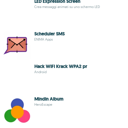
LED Expression Screen
Crea messaggi animati su uno schermo LED
Scheduler SMS
ENIMA Apps
Hack WIFI Krack WPA2 pr
Android
MindIn Album
HeroEscape