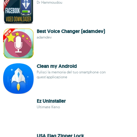
Dr Hammoudou
Best Voice Changer (adamdev)
adamdev
Clean my Android
Pulisci la memoria del tuo smartphone con
quest'applicazione
Ez Uninstaller
Ultimate Keno
USA Flag Zipper Lock