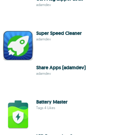
adamdev
Super Speed Cleaner
adamdev
Share Apps (adamdev)
adamdev
Battery Master
Tags 4 Likes