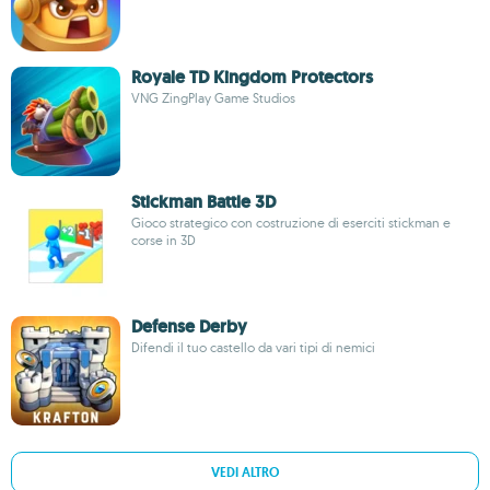
Royale TD Kingdom Protectors
VNG ZingPlay Game Studios
Stickman Battle 3D
Gioco strategico con costruzione di eserciti stickman e
corse in 3D
Defense Derby
Difendi il tuo castello da vari tipi di nemici
VEDI ALTRO