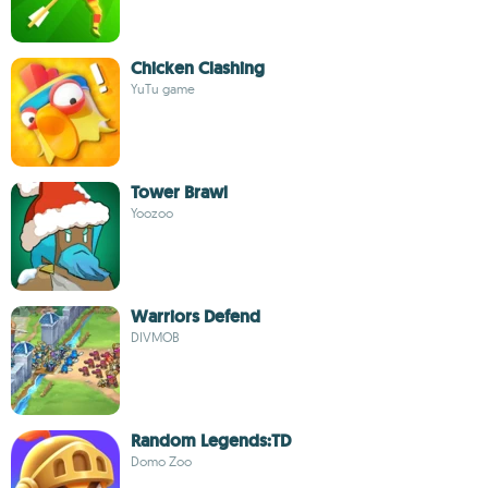
Chicken Clashing
YuTu game
Tower Brawl
Yoozoo
Warriors Defend
DIVMOB
Random Legends:TD
Domo Zoo