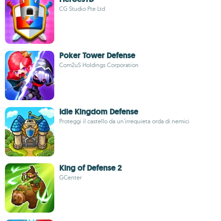
CG Studio Pte Ltd
Poker Tower Defense
Com2uS Holdings Corporation
Idle Kingdom Defense
Proteggi il castello da un'irrequieta orda di nemici
King of Defense 2
GCenter