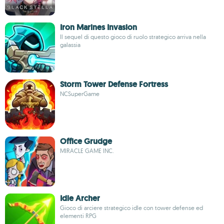
Iron Marines Invasion
Il sequel di questo gioco di ruolo strategico arriva nella
galassia
Storm Tower Defense Fortress
NCSuperGame
Office Grudge
MIRACLE GAME INC.
Idle Archer
Gioco di arciere strategico idle con tower defense ed
elementi RPG