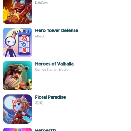
DalaDev
Hero Tower Defense
uKisdt
Heroes of Valhalla
Games Station Studio
Floral Paradise
花.鏡
HeroesTD