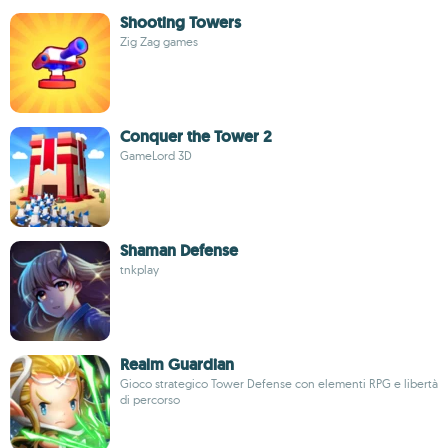
Shooting Towers
Zig Zag games
Conquer the Tower 2
GameLord 3D
Shaman Defense
tnkplay
Realm Guardian
Gioco strategico Tower Defense con elementi RPG e libertà
di percorso