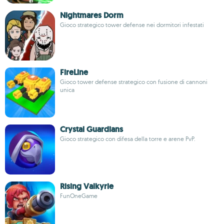
Nightmares Dorm
Gioco strategico tower defense nei dormitori infestati
FireLine
Gioco tower defense strategico con fusione di cannoni
unica
Crystal Guardians
Gioco strategico con difesa della torre e arene PvP.
Rising Valkyrie
FunOneGame