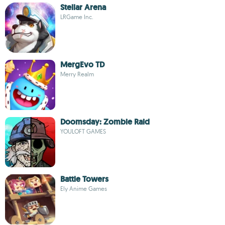
Stellar Arena
LRGame Inc.
MergEvo TD
Merry Realm
Doomsday: Zombie Raid
YOULOFT GAMES
Battle Towers
Ely Anime Games