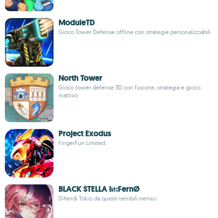
ModuleTD
Gioco Tower Defense offline con strategie personalizzabili
North Tower
Gioco tower defense 3D con fusione, strategia e gioco
inattivo
Project Exodus
FingerFun Limited.
BLACK STELLA Iи:FernØ
Difendi Tokio da questi terribili nemici