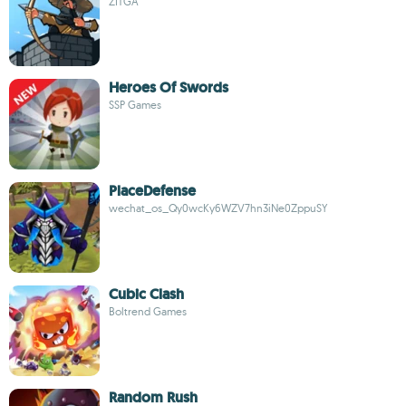
ZITGA
Heroes Of Swords
SSP Games
PlaceDefense
wechat_os_Qy0wcKy6WZV7hn3iNe0ZppuSY
Cubic Clash
Boltrend Games
Random Rush