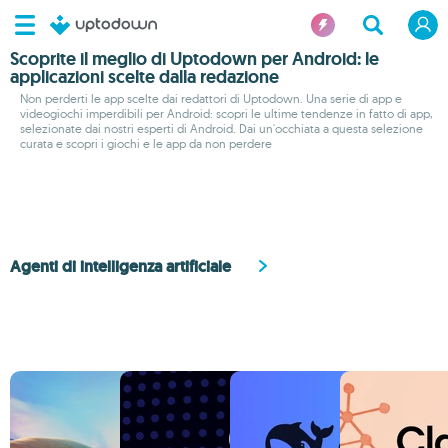
Scoprite il meglio di Uptodown per Android: le
applicazioni scelte dalla redazione
Non perderti le app scelte dai redattori di Uptodown. Una serie di app e
videogiochi imperdibili per Android: scopri le ultime tendenze in fatto di app,
selezionate dai nostri esperti di Android. Dai un'occhiata a questa selezione
curata e scopri i giochi e le app da non perdere
Agenti di intelligenza artificiale