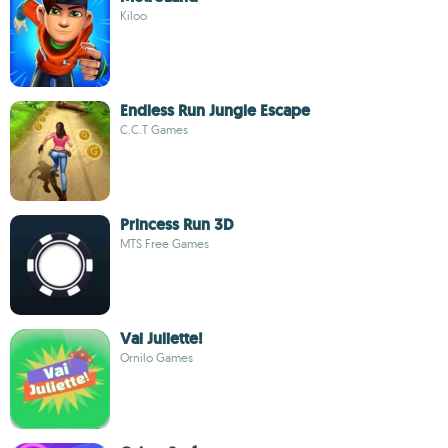
Kiloo
Endless Run Jungle Escape
C.C.T Games
Princess Run 3D
MTS Free Games
Vai Juliette!
Ornilo Games