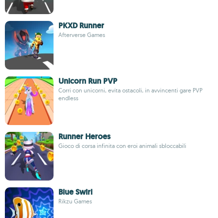
PKXD Runner
Afterverse Games
Unicorn Run PVP
Corri con unicorni, evita ostacoli, in avvincenti gare PVP
endless
Runner Heroes
Gioco di corsa infinita con eroi animali sbloccabili
Blue Swirl
Rikzu Games