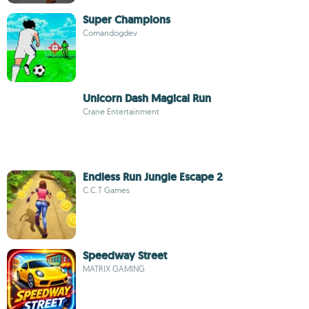
Super Champions
Comandogdev
Unicorn Dash Magical Run
Crane Entertainment
Endless Run Jungle Escape 2
C.C.T Games
Speedway Street
MATRIX GAMING