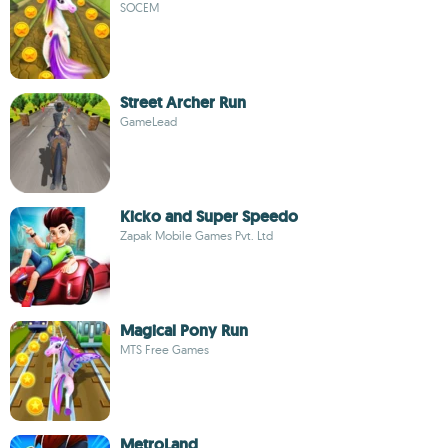
SOCEM
Street Archer Run
GameLead
Kicko and Super Speedo
Zapak Mobile Games Pvt. Ltd
Magical Pony Run
MTS Free Games
MetroLand