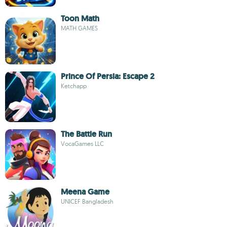
Toon Math
MATH GAMES
Prince Of Persia: Escape 2
Ketchapp
The Battle Run
VocaGames LLC
Meena Game
UNICEF Bangladesh