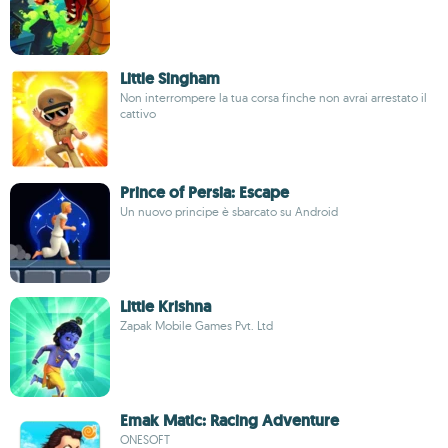
Little Singham
Non interrompere la tua corsa finche non avrai arrestato il
cattivo
Prince of Persia: Escape
Un nuovo principe è sbarcato su Android
Little Krishna
Zapak Mobile Games Pvt. Ltd
Emak Matic: Racing Adventure
ONESOFT