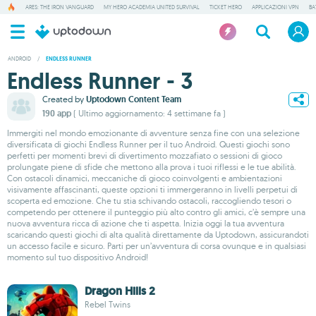
ARES: THE IRON VANGUARD
MY HERO ACADEMIA UNITED SURVIVAL
TICKET HERO
APPLICAZIONI VPN
BA
ANDROID
/
ENDLESS RUNNER
Endless Runner - 3
Created by
Uptodown Content Team
190 app
( Ultimo aggiornamento: 4 settimane fa )
Immergiti nel mondo emozionante di avventure senza fine con una selezione
diversificata di giochi Endless Runner per il tuo Android. Questi giochi sono
perfetti per momenti brevi di divertimento mozzafiato o sessioni di gioco
prolungate piene di sfide che mettono alla prova i tuoi riflessi e le tue abilità.
Con ostacoli dinamici, meccaniche di gioco coinvolgenti e ambientazioni
visivamente affascinanti, queste opzioni ti immergeranno in livelli perpetui di
scoperta ed emozione. Che tu stia schivando ostacoli, raccogliendo tesori o
competendo per ottenere il punteggio più alto contro gli amici, c’è sempre una
nuova avventura ricca di azione che ti aspetta. Inizia oggi la tua avventura
scaricando questi giochi di alta qualità direttamente da Uptodown, assicurandoti
un accesso facile e sicuro. Parti per un’avventura di corsa ovunque e in qualsiasi
momento sul tuo dispositivo Android!
Dragon Hills 2
Rebel Twins